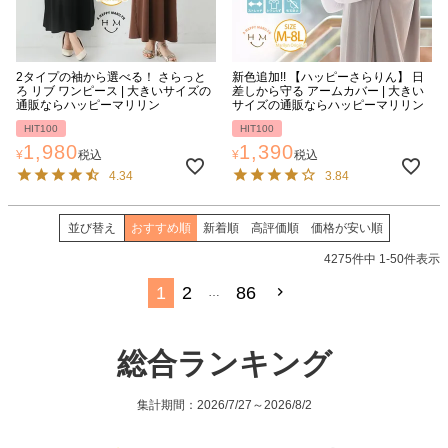
2タイプの袖から選べる！ さらっと
新色追加!! 【ハッピーさらりん】 日
ろ リブ ワンピース | 大きいサイズの
差しから守る アームカバー | 大きい
通販ならハッピーマリリン
サイズの通販ならハッピーマリリン
HIT100
HIT100
1,980
1,390
¥
税込
¥
税込
4.34
3.84
並び替え
おすすめ順
新着順
高評価順
価格が安い順
4275
件中
1
-
50
件表示
1
2
86
…
総合ランキング
集計期間：2026/7/27～2026/8/2