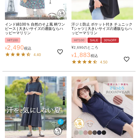
インド綿100％ 自然のそよ風 柄ワン
汗ジミ防止 ポケット付き チュニック
ピース | 大きいサイズの通販ならハ
Tシャツ | 大きいサイズの通販ならハ
ッピーマリリン
ッピーマリリン
HIT100
HIT100
SALE
30%OFF
2,490
¥
のところ
2,690
¥
税込
1,883
4.40
¥
税込
4.50