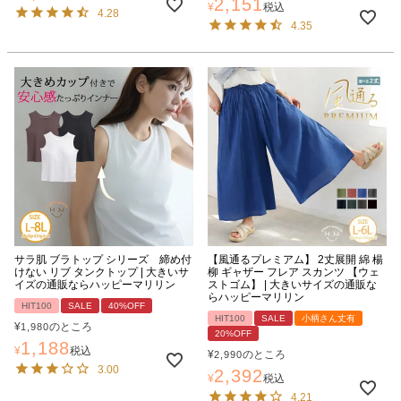
2,151
¥
税込
4.28
4.35
サラ肌 ブラトップ シリーズ 締め付
【風通るプレミアム】 2丈展開 綿 楊
けない リブ タンクトップ | 大きいサ
柳 ギャザー フレア スカンツ 【ウェ
イズの通販ならハッピーマリリン
ストゴム】 | 大きいサイズの通販な
らハッピーマリリン
HIT100
SALE
40%OFF
HIT100
SALE
小柄さん丈有
¥
のところ
1,980
20%OFF
1,188
¥
税込
¥
のところ
2,990
3.00
2,392
¥
税込
4.21