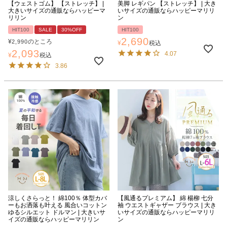
【ウェストゴム】 【ストレッチ】 |
美脚 レギパン 【ストレッチ】 | 大き
大きいサイズの通販ならハッピーマ
いサイズの通販ならハッピーマリリ
リリン
ン
HIT100
SALE
30%OFF
HIT100
2,690
¥
のところ
2,990
¥
税込
2,093
4.07
¥
税込
3.86
涼しくさらっと！ 綿100％ 体型カバ
【風通るプレミアム】 綿 楊柳 七分
ーもお洒落も叶える 風合いコットン
袖 ウエストギャザー ブラウス | 大き
ゆるシルエット ドルマン | 大きいサ
いサイズの通販ならハッピーマリリ
イズの通販ならハッピーマリリン
ン