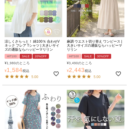
涼しくさらっと！ 綿100％ 合わせV
麻調 ウエスト切り替え ワンピース |
ネック フレア Tシャツ | 大きいサイ
大きいサイズの通販ならハッピーマ
ズの通販ならハッピーマリリン
リリン
HIT100
SALE
20%OFF
HIT100
SALE
30%OFF
¥
のところ
¥
のところ
1,980
3,490
1,584
2,443
¥
税込
¥
税込
5.00
5.00