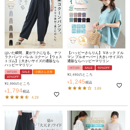
はいた瞬間、夏がラクになる。 ナツ
【ハッピーさらりん】 Vネック ドル
ラクパンツ バレル コクーン【ウェス
マン プルオーバー | 大きいサイズの
トゴム】 | 大きいサイズの通販なら
通販ならハッピーマリリン
ハッピーマリリン
HIT100
SALE
50%OFF
HIT100
SALE
小柄さん丈有
¥
のところ
2,490
40%OFF
1,245
¥
税込
¥
のところ
2,990
3.89
1,794
¥
税込
4.29