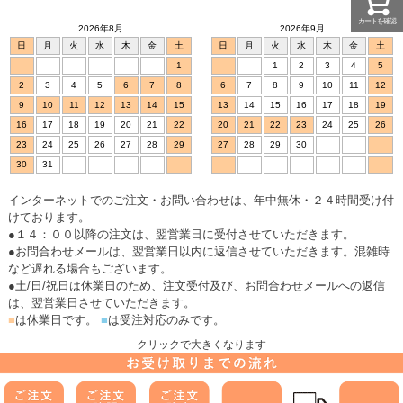
カートを確認
2026年8月
2026年9月
日
月
火
水
木
金
土
日
月
火
水
木
金
土
1
1
2
3
4
5
2
3
4
5
6
7
8
6
7
8
9
10
11
12
9
10
11
12
13
14
15
13
14
15
16
17
18
19
16
17
18
19
20
21
22
20
21
22
23
24
25
26
23
24
25
26
27
28
29
27
28
29
30
30
31
インターネットでのご注文・お問い合わせは、年中無休・２４時間受け付
けております。
●１４：００以降の注文は、翌営業日に受付させていただきます。
●お問合わせメールは、翌営業日以内に返信させていただきます。混雑時
など遅れる場合もございます。
●土/日/祝日は休業日のため、注文受付及び、お問合わせメールへの返信
は、翌営業日させていただきます。
■
は休業日です。
■
は受注対応のみです。
クリックで大きくなります