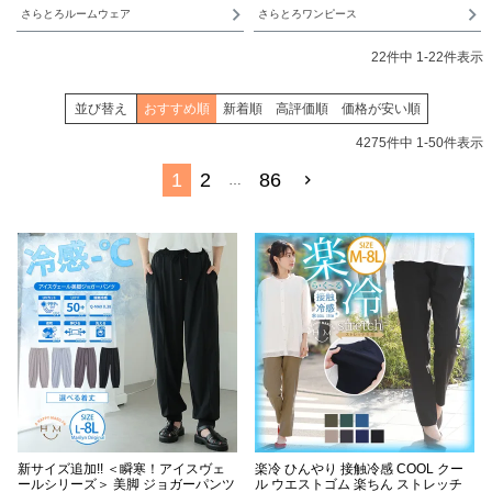
さらとろルームウェア
さらとろワンピース
22
件中
1
-
22
件表示
並び替え
おすすめ順
新着順
高評価順
価格が安い順
4275
件中
1
-
50
件表示
1
2
86
…
新サイズ追加!! ＜瞬寒！アイスヴェ
楽冷 ひんやり 接触冷感 COOL クー
ールシリーズ＞ 美脚 ジョガーパンツ
ル ウエストゴム 楽ちん ストレッチ