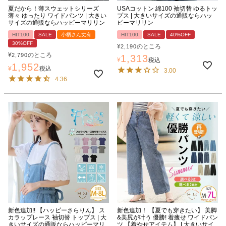
夏だから！薄スウェットシリーズ
USAコットン 綿100 袖切替 ゆるトッ
薄々 ゆったり ワイドパンツ | 大きい
プス | 大きいサイズの通販ならハッ
サイズの通販ならハッピーマリリン
ピーマリリン
HIT100
SALE
小柄さん丈有
HIT100
SALE
40%OFF
30%OFF
¥
のところ
2,190
¥
のところ
2,790
1,313
¥
税込
1,952
¥
税込
3.00
4.36
新色追加!! 【ハッピーさらりん】 ス
新色追加！ 【夏でも穿きたい】 美脚
カラップレース 袖切替 トップス | 大
&美尻が叶う 優勝! 着痩せ ワイドパン
きいサイズの通販ならハッピーマリ
ツ 【着やせアイテム】 | 大きいサイ