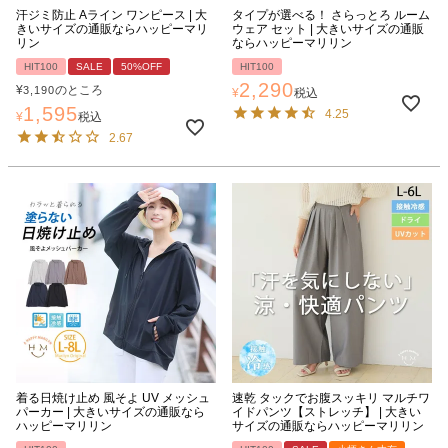
汗ジミ防止 Aライン ワンピース | 大
タイプが選べる！ さらっとろ ルーム
きいサイズの通販ならハッピーマリ
ウェア セット | 大きいサイズの通販
リン
ならハッピーマリリン
HIT100
SALE
50%OFF
HIT100
2,290
¥
のところ
3,190
¥
税込
1,595
4.25
¥
税込
2.67
着る日焼け止め 風そよ UV メッシュ
速乾 タックでお腹スッキリ マルチワ
パーカー | 大きいサイズの通販なら
イドパンツ【ストレッチ】 | 大きい
ハッピーマリリン
サイズの通販ならハッピーマリリン