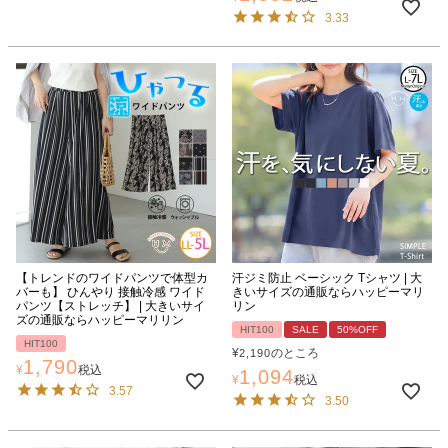
3.33
【トレンドのワイドパンツで体型カ
汗ジミ防止 ベーシック Tシャツ | 大
バーも】 ひんやり 接触冷感 ワイド
きいサイズの通販ならハッピーマリ
パンツ【ストレッチ】 | 大きいサイ
リン
ズの通販ならハッピーマリリン
HIT100
SALE
50%OFF
HIT100
¥
のところ
2,190
1,790
¥
税込
1,094
¥
税込
3.57
3.50