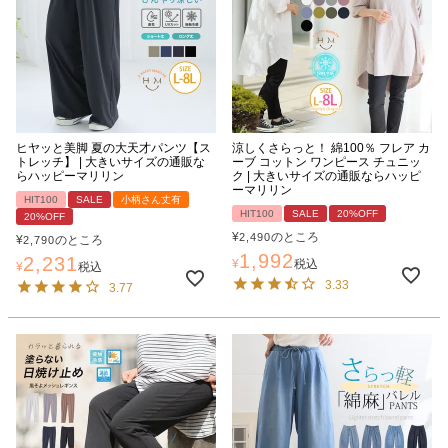
ヒヤッと美脚 夏の大天才パンツ【ス
涼しくさらっと！ 綿100％ フレア カ
トレッチ】 | 大きいサイズの通販な
ーブ コットン ワンピース チュニッ
らハッピーマリリン
ク | 大きいサイズの通販ならハッピ
ーマリリン
HIT100
SALE
小柄さん丈有
HIT100
SALE
20%OFF
20%OFF
¥
のところ
2,490
¥
のところ
2,790
1,992
2,231
¥
税込
¥
税込
3.33
3.77