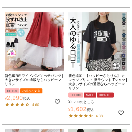
新色追加!! ワイドパンツ ぺチパンツ |
新色追加!! 【ハッピーさらりん】 カ
大きいサイズの通販ならハッピーマ
レッジプリント 裾ラウンド Tシャツ |
リリン
大きいサイズの通販ならハッピーマ
リリン
HIT100
小柄さん丈有
HIT100
SALE
30%OFF
2,990
¥
税込
¥
のところ
2,290
4.60
1,602
¥
税込
4.38