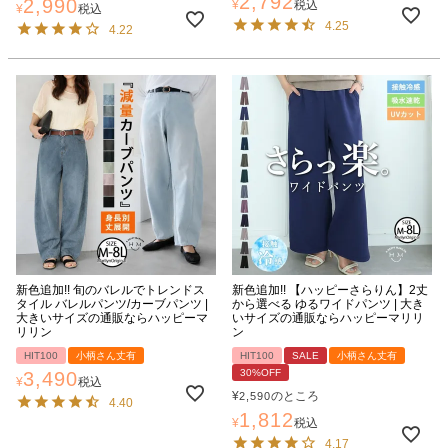
2,792
2,990
¥
税込
¥
税込
4.25
4.22
新色追加!! 旬のバレルでトレンドス
新色追加!! 【ハッピーさらりん】2丈
タイル バレルパンツ/カーブパンツ |
から選べる ゆるワイドパンツ | 大き
大きいサイズの通販ならハッピーマ
いサイズの通販ならハッピーマリリ
リリン
ン
HIT100
小柄さん丈有
HIT100
SALE
小柄さん丈有
30%OFF
3,490
¥
税込
¥
のところ
2,590
4.40
1,812
¥
税込
4.17