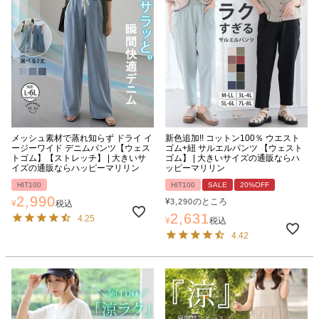
メッシュ素材で蒸れ知らず ドライ イ
新色追加!! コットン100％ ウエスト
ージーワイド デニムパンツ【ウェス
ゴム+紐 サルエルパンツ 【ウェスト
トゴム】【ストレッチ】 | 大きいサ
ゴム】 | 大きいサイズの通販ならハ
イズの通販ならハッピーマリリン
ッピーマリリン
HIT100
HIT100
SALE
20%OFF
2,990
¥
のところ
3,290
¥
税込
2,631
4.25
¥
税込
4.42