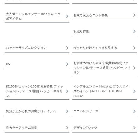
大人気インフルエンサー hinaさん コラ
お家で洗えるニット特集
ボアイテム
羽織り特集
ハッピーサイズコレクション
ゆったりだけどすっきり見える
おすすめのひんやり冷感(接触冷感)ファ
UV
ッション|レディース通販| ハッピー マリ
リン
綿100%(コットン100%)素材特集 ファッ
インフルエンサー hinaさん プラスサイ
ション|レディース通販| ハッピー マリリ
ズのイベントPLUSSIZE AUTUMN
ン
FESTA
気分が上がる夏のお出かけアイテム
ココハレシリーズ
春カラーアイテム特集
デザインTシャツ