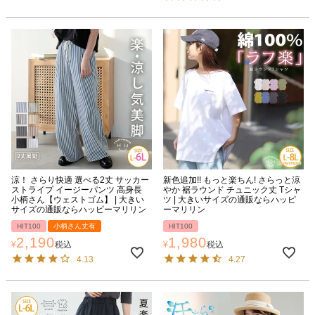
涼！ さらり快適 選べる2丈 サッカー
新色追加!! もっと楽ちん! さらっと涼
ストライプ イージーパンツ 高身長
やか 裾ラウンド チュニック丈 Tシャ
小柄さん【ウェストゴム】 | 大きい
ツ | 大きいサイズの通販ならハッピ
サイズの通販ならハッピーマリリン
ーマリリン
HIT100
小柄さん丈有
HIT100
2,190
1,980
¥
税込
¥
税込
4.13
4.27