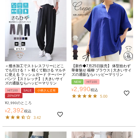
＜撥水加工でストレスフリーにどこ
【新作◆7月25日販売】 体型拾わず
でも行ける！＞ 軽くて動ける マルチ
華奢魅せ 楊柳 ブラウス | 大きいサイ
に使える ラッシュガード テーパード
ズの通販ならハッピーマリリン
パンツ【ストレッチ】 | 大きいサイ
NEW
HIT100
ズの通販ならハッピーマリリン
2,990
¥
税込
HIT100
SALE
小柄さん丈有
20%OFF
5.00
¥
のところ
2,990
2,392
¥
税込
3.42