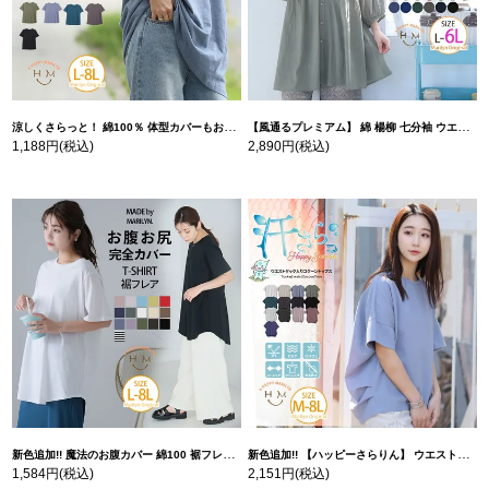
涼しくさらっと！ 綿100％ 体型カバーもお洒落も叶える 風合いコットン ゆるシルエット ドルマン | 大きいサイズの通販ならハッピーマリリン
【風通るプレミアム】 綿 楊柳 七分袖 ウエストギャザー ブラウス | 大きいサイズの通販ならハッピーマリリン
1,188円
(税込)
2,890円
(税込)
新色追加!! 魔法のお腹カバー 綿100 裾フレア Tシャツ | 大きいサイズの通販ならハッピーマリリン
新色追加!! 【ハッピーさらりん】 ウエストタック入り スッキリ魅せ コクーントップス | 大きいサイズの通販ならハッピーマリリン
1,584円
(税込)
2,151円
(税込)