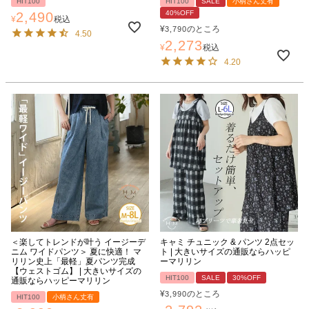
HIT100
HIT100
SALE
小柄さん丈有
40%OFF
2,490
¥
税込
¥
のところ
3,790
4.50
2,273
¥
税込
4.20
＜楽してトレンドが叶う イージーデ
キャミ チュニック & パンツ 2点セッ
ニム ワイドパンツ＞ 夏に快適！ マ
ト | 大きいサイズの通販ならハッピ
リリン史上「最軽」夏パンツ完成
ーマリリン
【ウェストゴム】 | 大きいサイズの
HIT100
SALE
30%OFF
通販ならハッピーマリリン
¥
のところ
3,990
HIT100
小柄さん丈有