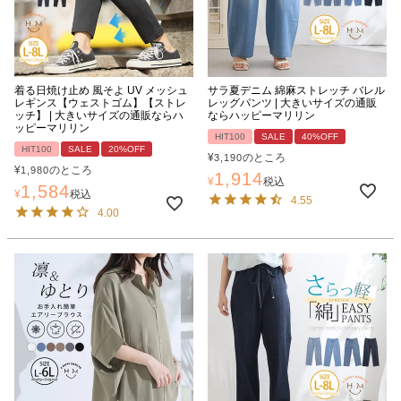
着る日焼け止め 風そよ UV メッシュ
サラ夏デニム 綿麻ストレッチ バレル
レギンス【ウェストゴム】【ストレ
レッグパンツ | 大きいサイズの通販
ッチ】 | 大きいサイズの通販ならハ
ならハッピーマリリン
ッピーマリリン
HIT100
SALE
40%OFF
HIT100
SALE
20%OFF
¥
のところ
3,190
¥
のところ
1,980
1,914
¥
税込
1,584
¥
税込
4.55
4.00