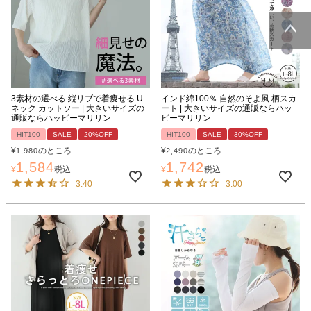
ページトッ
プへ
3素材の選べる 縦リブで着痩せる U
インド綿100％ 自然のそよ風 柄スカ
ネック カットソー | 大きいサイズの
ート | 大きいサイズの通販ならハッ
通販ならハッピーマリリン
ピーマリリン
HIT100
SALE
20%OFF
HIT100
SALE
30%OFF
¥
のところ
¥
のところ
1,980
2,490
1,584
1,742
¥
税込
¥
税込
3.40
3.00