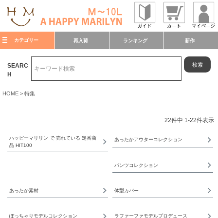
カテゴリー
再入荷
ランキング
新作
検索
SEARC
H
HOME
特集
22
件中
1
-
22
件表示
ハッピーマリリン で 売れている 定番商
あったかアウターコレクション
品 HIT100
パンツコレクション
あったか素材
体型カバー
ぽっちゃりモデルコレクション
ラファーファモデルプロデュース