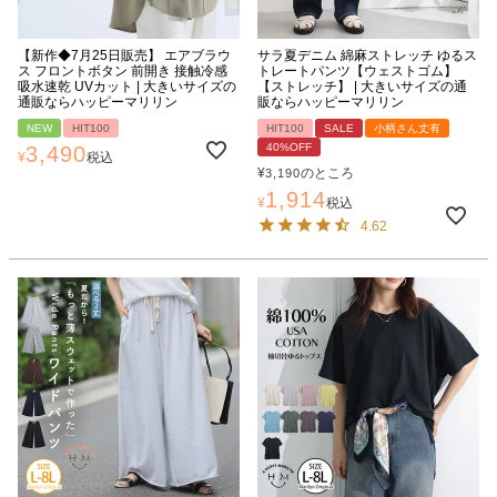
【新作◆7月25日販売】 エアブラウ
サラ夏デニム 綿麻ストレッチ ゆるス
ス フロントボタン 前開き 接触冷感
トレートパンツ【ウェストゴム】
吸水速乾 UVカット | 大きいサイズの
【ストレッチ】 | 大きいサイズの通
通販ならハッピーマリリン
販ならハッピーマリリン
NEW
HIT100
HIT100
SALE
小柄さん丈有
40%OFF
3,490
¥
税込
¥
のところ
3,190
1,914
¥
税込
4.62