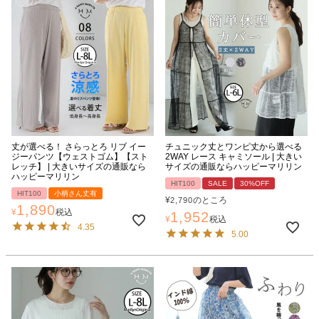
丈が選べる！ さらっとろ リブ イー
チュニック丈とワンピ丈から選べる
ジーパンツ【ウェストゴム】【スト
2WAY レース キャミソール | 大きい
レッチ】 | 大きいサイズの通販なら
サイズの通販ならハッピーマリリン
ハッピーマリリン
HIT100
SALE
30%OFF
HIT100
小柄さん丈有
¥
のところ
2,790
1,890
¥
税込
1,952
¥
税込
4.35
5.00