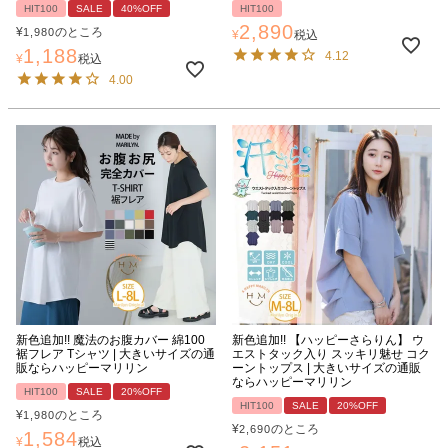
HIT100
SALE
40%OFF
HIT100
2,890
¥
のところ
1,980
¥
税込
1,188
4.12
¥
税込
4.00
新色追加!! 魔法のお腹カバー 綿100
新色追加!! 【ハッピーさらりん】 ウ
裾フレア Tシャツ | 大きいサイズの通
エストタック入り スッキリ魅せ コク
販ならハッピーマリリン
ーントップス | 大きいサイズの通販
ならハッピーマリリン
HIT100
SALE
20%OFF
HIT100
SALE
20%OFF
¥
のところ
1,980
¥
のところ
2,690
1,584
¥
税込