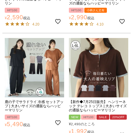
リン
ズの通販ならハッピーマリリン
HIT100
HIT100
小柄さん丈有
2,590
2,990
¥
税込
¥
税込
4.20
4.10
鹿の子でサラドライ 冷感 セットアッ
【新作◆7月25日販売】 ヘンリーネ
プ | 大きいサイズの通販ならハッピ
ック テレコ トップス | 大きいサイズ
ーマリリン
の通販ならハッピーマリリン
HIT100
NEW
HIT100
SALE
20%OFF
5,490
¥
のところ
2,490
¥
税込
1,992
¥
税込