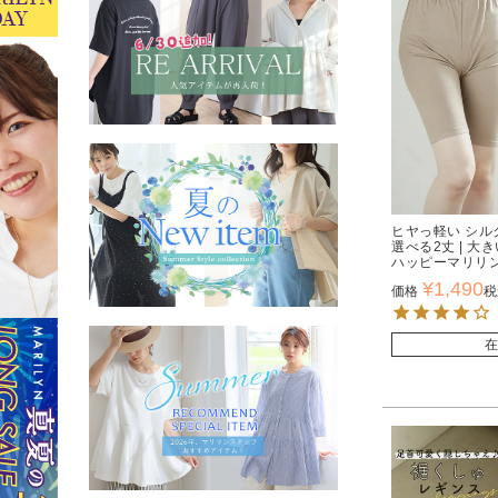
ヒヤっ軽い シル
選べる2丈 | 
ハッピーマリリ
¥
1,490
価格
税
在