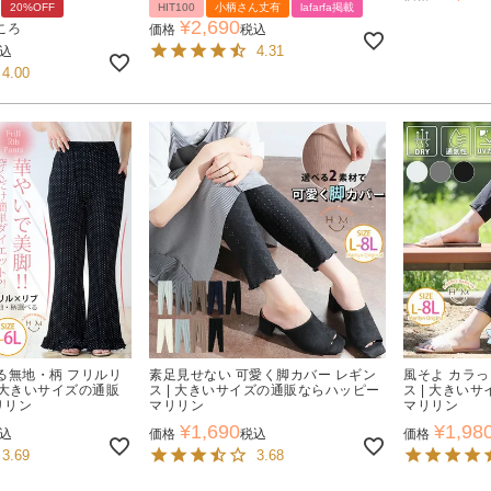
20%OFF
HIT100
小柄さん丈有
lafarfa掲載
¥
2,690
ころ
価格
税込
4.31
込
4.00
る無地・柄 フリルリ
素足見せない 可愛く脚カバー レギン
風そよ カラっ
| 大きいサイズの通販
ス | 大きいサイズの通販ならハッピー
ス | 大きい
リリン
マリリン
マリリン
¥
1,690
¥
1,98
込
価格
税込
価格
3.69
3.68