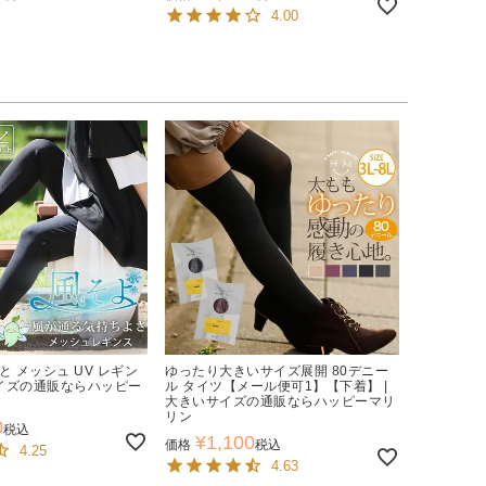
4.00
と メッシュ UV レギン
ゆったり大きいサイズ展開 80デニー
サイズの通販ならハッピー
ル タイツ【メール便可1】【下着】 |
大きいサイズの通販ならハッピーマリ
リン
0
税込
¥
1,100
価格
税込
4.25
4.63