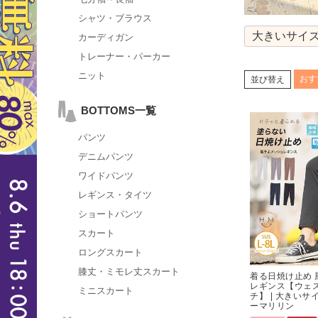
シャツ・ブラウス
大きいサイズ
カーディガン
トレーナー・パーカー
ニット
おす
並び替え
BOTTOMS一覧
パンツ
デニムパンツ
ワイドパンツ
レギンス・タイツ
ショートパンツ
スカート
ロングスカート
膝丈・ミモレ丈スカート
着る日焼け止め 
レギンス【ウェ
ミニスカート
チ】 | 大きい
ーマリリン