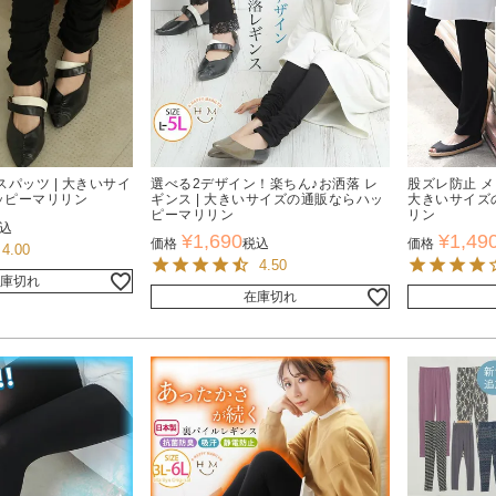
スパッツ | 大きいサイ
選べる2デザイン！楽ちん♪お洒落 レ
股ズレ防止 メ
ッピーマリリン
ギンス | 大きいサイズの通販ならハッ
大きいサイズ
ピーマリリン
リン
込
¥
1,690
¥
1,49
価格
税込
価格
4.00
4.50
庫切れ
在庫切れ