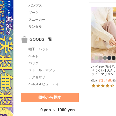
パンプス
ブーツ
スニーカー
サンダル
GOODS一覧
帽子・ハット
ベルト
バッグ
ハピぽか 裏起毛
ストール・マフラー
りにくい | 大
ッピーマリリン
アクセサリー
¥
1,790
価格
税
ヘルス＆ビューティー
価格から探す
0 yen ～ 1000 yen