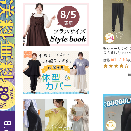
裾シャーリング 
ズの通販ならハ
¥
1,790
価格
税
在