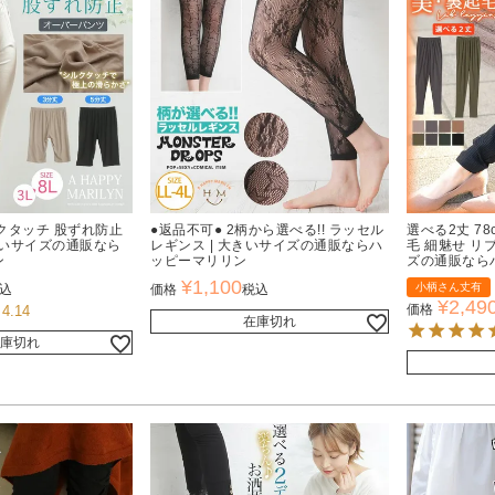
クタッチ 股ずれ防止
●返品不可● 2柄から選べる!! ラッセル
選べる2丈 78
大きいサイズの通販なら
レギンス | 大きいサイズの通販ならハ
毛 細魅せ リ
ン
ッピーマリリン
ズの通販なら
¥
1,100
小柄さん丈有
込
価格
税込
¥
2,49
価格
4.14
在庫切れ
庫切れ