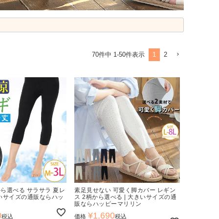
1
2
70
件中
1
-
50
件表示
から選べる サラサラ 夏レ
素足見せない 可愛く脚カバー レギン
きいサイズの通販ならハッ
ス 2柄から選べる | 大きいサイズの通
販ならハッピーマリリン
0
¥
1,690
税込
価格
税込