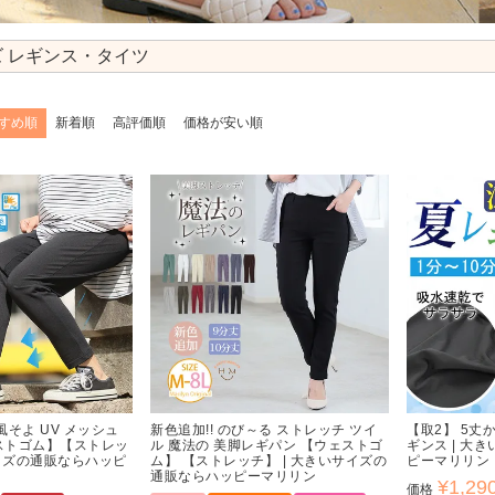
 レギンス・タイツ
すめ順
新着順
高評価順
価格が安い順
風そよ UV メッシュ
新色追加!! のび～る ストレッチ ツイ
【取2】 5丈
ストゴム】【ストレッ
ル 魔法の 美脚レギパン 【ウェストゴ
ギンス | 大
サイズの通販ならハッピ
ム】 【ストレッチ】 | 大きいサイズの
ピーマリリン
通販ならハッピーマリリン
¥
1,29
価格