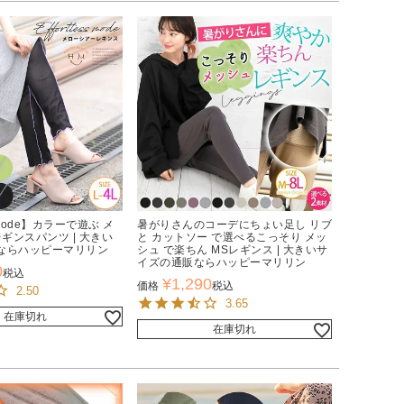
ss mode】カラーで遊ぶ メ
暑がりさんのコーデにちょい足し リブ
レギンスパンツ | 大きい
と カットソー で選べるこっそり メッ
ならハッピーマリリン
シュ で楽ちん MSレギンス | 大きいサ
イズの通販ならハッピーマリリン
0
税込
¥
1,290
価格
税込
2.50
3.65
在庫切れ
在庫切れ