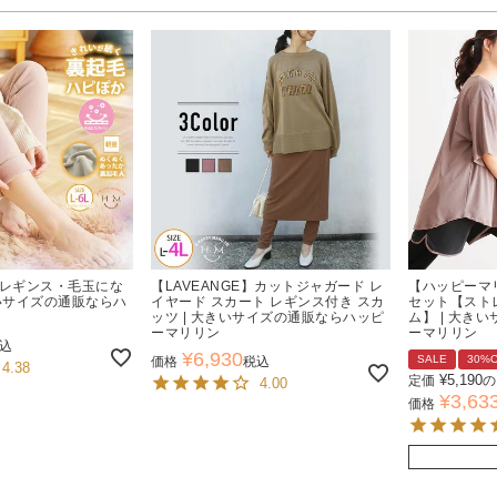
 レギンス・毛玉にな
【LAVEANGE】カットジャガード レ
【ハッピーマリリ
きいサイズの通販ならハ
イヤード スカート レギンス付き スカ
セット【スト
ッツ | 大きいサイズの通販ならハッピ
ム】 | 大き
ーマリリン
ーマリリン
込
¥
6,930
SALE
30%
価格
税込
4.38
¥
5,190
定価
の
4.00
¥
3,63
価格