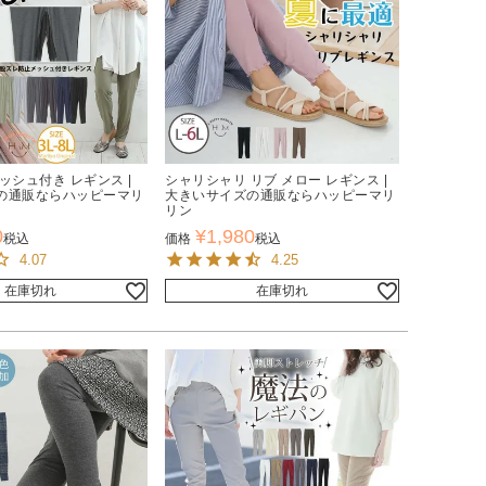
ッシュ付き レギンス |
シャリシャリ リブ メロー レギンス |
の通販ならハッピーマリ
大きいサイズの通販ならハッピーマリ
リン
0
¥
1,980
税込
価格
税込
4.07
4.25
在庫切れ
在庫切れ