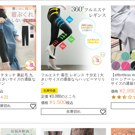
ッチタッチ 裏起毛 九
フルエステ 着圧 レギンス 十分丈 | 大
【effortle
| 大きいサイズの通販な
きいサイズの通販ならハッピーマリリ
ロー シアー 
リン
ン
サイズの通販
¥
2,99
在庫特価
込
価格
¥
3,080
定価
のところ
4.21
¥
1,500
価格
税込
庫切れ
在庫切れ