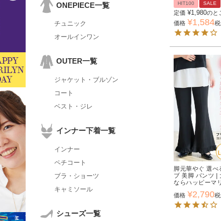
HIT100
SALE
ONEPIECE一覧
¥
1,980
定価
のと
¥
1,584
価格
税
チュニック
オールインワン
OUTER一覧
ジャケット・ブルゾン
コート
ベスト・ジレ
インナー下着一覧
インナー
ペチコート
脚元華やぐ 選べ
ブラ・ショーツ
ブ 美脚 パンツ 
ならハッピーマ
キャミソール
¥
2,790
価格
税
シューズ一覧