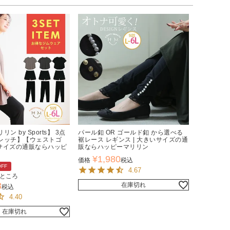
ン by Sports】 3点
パール釦 OR ゴールド釦 から選べる
レッチ】【ウェストゴ
裾レース レギンス | 大きいサイズの通
いサイズの通販ならハッピ
販ならハッピーマリリン
¥
1,980
価格
税込
OFF
4.67
ところ
3
在庫切れ
税込
4.40
在庫切れ