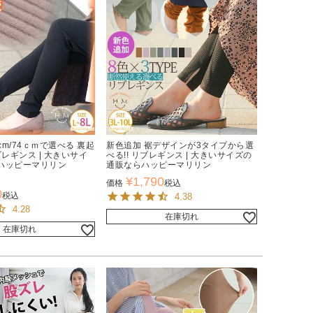
cm/74ｃｍで選べる 裏起
新色追加 裾デザインが3タイプから選
ブレギンス | 大きいサイ
べる!! リブレギンス | 大きいサイズの
ハッピーマリリン
通販ならハッピーマリリン
¥
1,790
価格
税込
0
税込
4.38
4.28
在庫切れ
在庫切れ