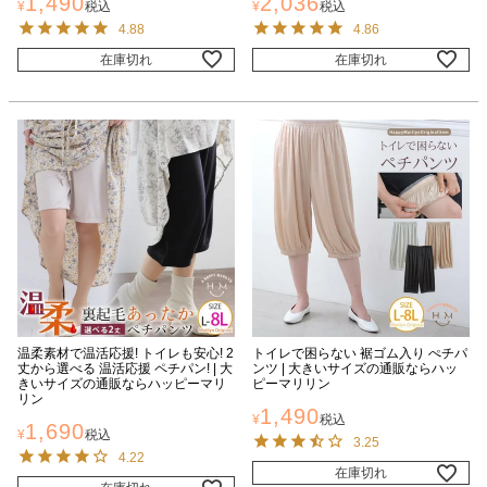
1,490
2,036
¥
税込
¥
税込
4.88
4.86
在庫切れ
在庫切れ
温柔素材で温活応援! トイレも安心! 2
トイレで困らない 裾ゴム入り ぺチパ
丈から選べる 温活応援 ペチパン! | 大
ンツ | 大きいサイズの通販ならハッ
きいサイズの通販ならハッピーマリ
ピーマリリン
リン
1,490
¥
税込
1,690
¥
税込
3.25
4.22
在庫切れ