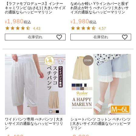
【ラファモプロデュース】インナー
なめらか軽い Yラインカバーと股ず
キャミワンピ (おさむ) | 大きいサイズ
れ防止が叶う ぺチパンツ | 大きいサ
の通販ならハッピーマリリン
イズの通販ならハッピーマリリン
1,980
1,980
¥
税込
¥
税込
4.43
4.57
在庫切れ
在庫切れ
ワイドパンツ専用 ぺチパンツ | 大き
ショートパンツ コットン ペチパンツ
いサイズの通販ならハッピーマリリ
| 大きいサイズの通販ならハッピーマ
ン
リリン