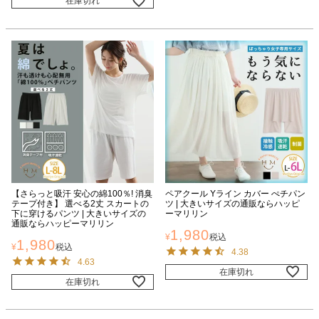
在庫切れ
【さらっと吸汗 安心の綿100％! 消臭
ペアクール Yライン カバー ぺチパン
テープ付き】 選べる2丈 スカートの
ツ | 大きいサイズの通販ならハッピ
下に穿けるパンツ | 大きいサイズの
ーマリリン
通販ならハッピーマリリン
1,980
¥
税込
1,980
¥
税込
4.38
4.63
在庫切れ
在庫切れ