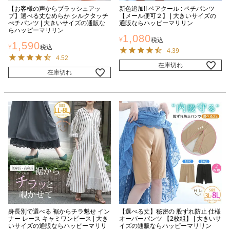
【お客様の声からブラッシュアッ
新色追加!! ペアクール : ペチパンツ
プ】選べる丈なめらか シルクタッチ
【メール便可２】 | 大きいサイズの
ぺチパンツ | 大きいサイズの通販な
通販ならハッピーマリリン
らハッピーマリリン
1,080
¥
税込
1,590
¥
税込
4.39
4.52
在庫切れ
在庫切れ
身長別で選べる 裾からチラ魅せ イン
【選べる丈】秘密の 股ずれ防止 仕様
ナー レース キャミワンピース | 大き
オーバーパンツ 【2枚組】 | 大きいサ
いサイズの通販ならハッピーマリリ
イズの通販ならハッピーマリリン