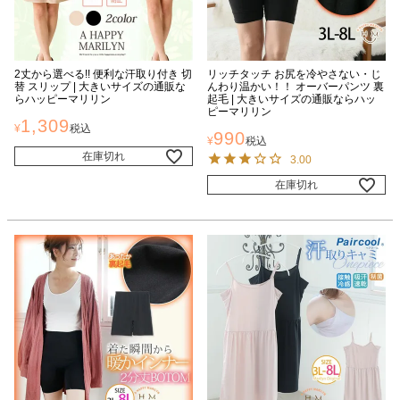
2丈から選べる!! 便利な汗取り付き 切
リッチタッチ お尻を冷やさない・じ
替 スリップ | 大きいサイズの通販な
んわり温かい！！ オーバーパンツ 裏
らハッピーマリリン
起毛 | 大きいサイズの通販ならハッ
ピーマリリン
1,309
¥
税込
990
¥
税込
在庫切れ
3.00
在庫切れ