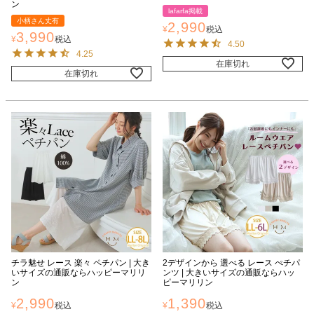
ン
lafarfa掲載
小柄さん丈有
2,990
¥
税込
3,990
¥
税込
4.50
4.25
在庫切れ
在庫切れ
チラ魅せ レース 楽々 ペチパン | 大き
2デザインから 選べる レース ぺチパ
いサイズの通販ならハッピーマリリ
ンツ | 大きいサイズの通販ならハッ
ン
ピーマリリン
2,990
1,390
¥
税込
¥
税込