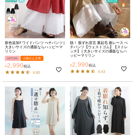
新色追加!! ワイドパンツ ぺチパンツ |
脱！ 股ずれ宣言 裏起毛 裾レース ぺ
大きいサイズの通販ならハッピーマ
チパンツ【ウェストゴム】【ストレ
リリン
ッチ】 | 大きいサイズの通販ならハ
ッピーマリリン
HIT100
小柄さん丈有
2,990
2,990
¥
税込
¥
税込
4.43
4.60