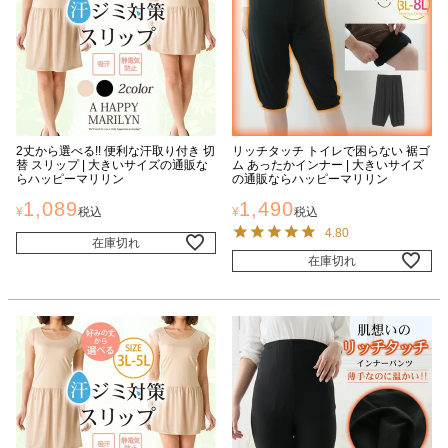
2丈から選べる!! 便利な汗取り付き 切
リッチタッチ トイレで困らない 裾ゴ
替 スリップ | 大きいサイズの通販な
ム あったかインナー | 大きいサイズ
らハッピーマリリン
の通販ならハッピーマリリン
1,089
1,490
¥
税込
¥
税込
4.80
在庫切れ
在庫切れ