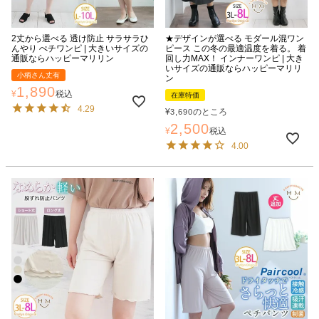
2丈から選べる 透け防止 サラサラひ
★デザインが選べる モダール混ワン
んやり ぺチワンピ | 大きいサイズの
ピース この冬の最適温度を着る。 着
通販ならハッピーマリリン
回し力MAX！ インナーワンピ | 大き
いサイズの通販ならハッピーマリリ
小柄さん丈有
ン
1,890
¥
税込
在庫特価
4.29
¥
のところ
3,690
2,500
¥
税込
4.00