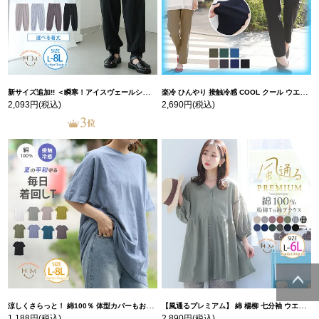
新サイズ追加!! ＜瞬寒！アイスヴェールシリーズ＞ 美脚 ジョガーパンツ 【ウェストゴム】 【ストレッチ】 | 大きいサイズの通販ならハッピーマリリン
楽冷 ひんやり 接触冷感 COOL クール ウエストゴム 楽ちん ストレッチ 美脚 レギパン 【ストレッチ】 | 大きいサイズの通販ならハッピーマリリン
2,093円
(税込)
2,690円
(税込)
ページトッ
涼しくさらっと！ 綿100％ 体型カバーもお洒落も叶える 風合いコットン ゆるシルエット ドルマン | 大きいサイズの通販ならハッピーマリリン
【風通るプレミアム】 綿 楊柳 七分袖 ウエストギャザー ブラウス | 大きいサイズの通販ならハッピーマリリン
プへ
1,188円
(税込)
2,890円
(税込)