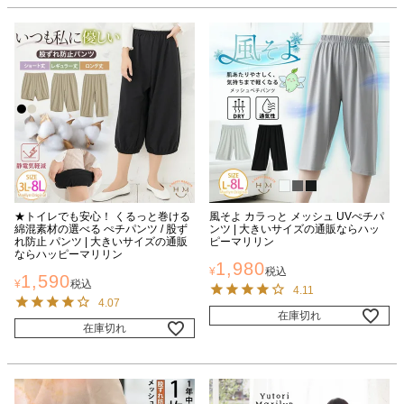
★トイレでも安心！ くるっと巻ける
風そよ カラっと メッシュ UVぺチパ
綿混素材の選べる ぺチパンツ / 股ず
ンツ | 大きいサイズの通販ならハッ
れ防止 パンツ | 大きいサイズの通販
ピーマリリン
ならハッピーマリリン
1,980
¥
税込
1,590
¥
税込
4.11
4.07
在庫切れ
在庫切れ