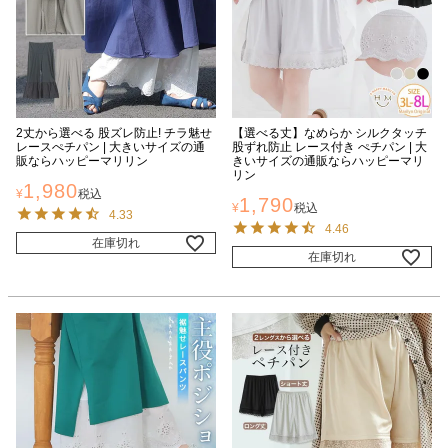
2丈から選べる 股ズレ防止! チラ魅せ
【選べる丈】なめらか シルクタッチ
レースぺチパン | 大きいサイズの通
股ずれ防止 レース付き ぺチパン | 大
販ならハッピーマリリン
きいサイズの通販ならハッピーマリ
リン
1,980
¥
税込
1,790
¥
税込
4.33
4.46
在庫切れ
在庫切れ