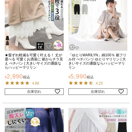
★股ずれ軽減を可愛く叶える！ 丈が
「ゆとりMARILYN」綿100％ 裾フリ
選べる 可愛くお洒落に 裾からチラ見
ル付 ぺチパンツ ゆとりマリリン | 大
え ぺチパン | 大きいサイズの通販な
きいサイズの通販ならハッピーマリ
らハッピーマリリン
リン
2,990
5,990
¥
税込
¥
税込
4.88
4.25
在庫切れ
在庫切れ