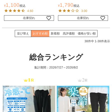
1,100
1,790
¥
税込
¥
税込
4.60
3.00
在庫切れ
在庫切れ
並び替え
おすすめ順
新着順
高評価順
価格が安い順
38
件中
1
-
38
件表示
総合ランキング
集計期間：2026/7/27～2026/8/2