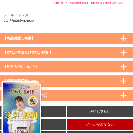
メールアドレス
otoi@marilyn.ne.jp
【商品引渡し時期】
【支払い方法及び支払い時期】
【配送方法について】
×
【宅配便配送料について】
購入価格 ／ 地域
通常
沖縄・離島など一部地域
【メール便配送料について】
5,900円（税込）未満
590円（税込）
1,200円（税込）
5,900円（税込）以上
購入価格 ／ 地域
全国一律
送料無料
返品・交換
送料お支払い
8,500円（税込）以上
無料
5,900円（税込）未満
260円（税込）
5,900円（税込）以上
送料無料
会社概要
メールが届かない