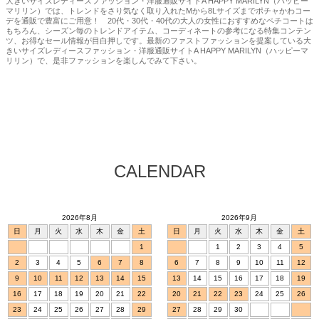
大きいサイズレディースファッション・洋服通販サイトA HAPPY MARILYN（ハッピー
マリリン）では、トレンドをさり気なく取り入れたMから8Lサイズまでポチャかわコー
デを通販で豊富にご用意！ 20代・30代・40代の大人の女性におすすめなペチコートは
もちろん、シーズン毎のトレンドアイテム、コーディネートの参考になる特集コンテン
ツ、お得なセール情報が目白押しです。最新のファストファッションを提案している大
きいサイズレディースファッション・洋服通販サイトA HAPPY MARILYN（ハッピーマ
リリン）で、是非ファッションを楽しんでみて下さい。
CALENDAR
2026年8月
2026年9月
日
月
火
水
木
金
土
日
月
火
水
木
金
土
1
1
2
3
4
5
2
3
4
5
6
7
8
6
7
8
9
10
11
12
9
10
11
12
13
14
15
13
14
15
16
17
18
19
16
17
18
19
20
21
22
20
21
22
23
24
25
26
23
24
25
26
27
28
29
27
28
29
30