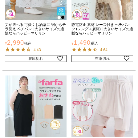
丈が選べる 可愛くお洒落に 裾からチ
静電防止 素材 レース付き ぺチパン
ラ見え ペチパン | 大きいサイズの通
ツ (レングス展開) | 大きいサイズの通
販ならハッピーマリリン
販ならハッピーマリリン
2,990
1,490
¥
税込
¥
税込
4.43
4.64
在庫切れ
在庫切れ