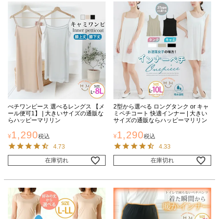
ぺチワンピース 選べるレングス 【メ
2型から選べる ロングタンク or キャ
ール便可1】 | 大きいサイズの通販な
ミペチコート 快適インナー | 大きい
らハッピーマリリン
サイズの通販ならハッピーマリリン
1,290
1,290
¥
税込
¥
税込
4.73
4.33
在庫切れ
在庫切れ