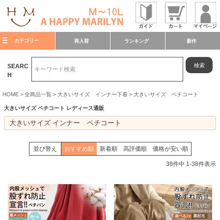
カテゴリー
再入荷
ランキング
新作
検索
SEARC
H
HOME
全商品一覧
大きいサイズ インナー下着
大きいサイズ ペチコート
大きいサイズ ペチコート レディース通販
大きいサイズ インナー ペチコート
並び替え
おすすめ順
新着順
高評価順
価格が安い順
38
件中
1
-
38
件表示