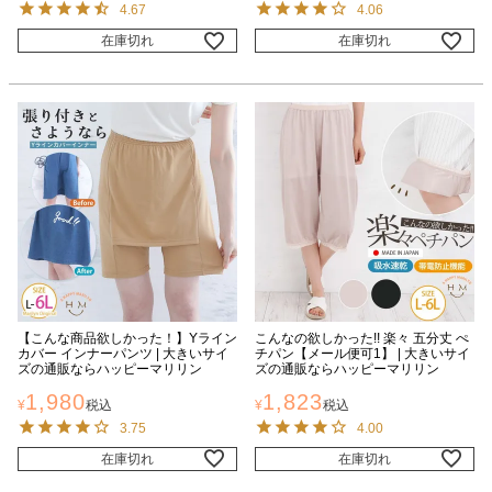
4.67
4.06
在庫切れ
在庫切れ
【こんな商品欲しかった！】Yライン
こんなの欲しかった!! 楽々 五分丈 ぺ
カバー インナーパンツ | 大きいサイ
チパン【メール便可1】 | 大きいサイ
ズの通販ならハッピーマリリン
ズの通販ならハッピーマリリン
1,980
1,823
¥
税込
¥
税込
3.75
4.00
在庫切れ
在庫切れ