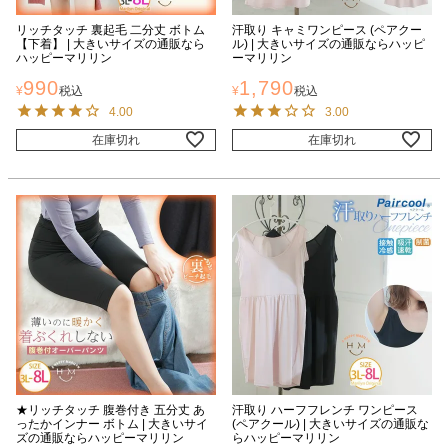
リッチタッチ 裏起毛 二分丈 ボトム
汗取り キャミワンピース (ペアクー
【下着】 | 大きいサイズの通販なら
ル) | 大きいサイズの通販ならハッピ
ハッピーマリリン
ーマリリン
990
1,790
¥
税込
¥
税込
4.00
3.00
在庫切れ
在庫切れ
★リッチタッチ 腹巻付き 五分丈 あ
汗取り ハーフフレンチ ワンピース
ったかインナー ボトム | 大きいサイ
(ペアクール) | 大きいサイズの通販な
ズの通販ならハッピーマリリン
らハッピーマリリン