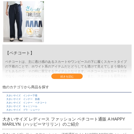
【ペチコート】
ペチコートは、主に透け感のあるスカートやワンピースの下に履くスカートタイプ
の下着のことで、ホワイト系のアイテムだとどうしても透けて見えてしまう場合な
どもあるので、その時に重宝するアイテムとなります。ペチコートはスカートだけ
でなく、ペチパンツといったパンツタイプもあります。また、スカートを着用され
たときの裾の滑りをよくさせてくれる機能や、ペチパンツだと下着のライン隠しに
おすすめなので、機能性としてもかなり優秀なアイテムです。ペチコートにも様々
他のカテゴリから商品を探す
な種類があり、あえて見えて履くことができる裾レースのタイプのペチコートなど
があり、スカートのレイヤースタイルにもなるのでオシャレ度もグッと上がりま
大きいサイズ インナー下着
大きいサイズ インナー 肌着
す。マリリンでは機能性を考えた、夏は涼しく、さらっとドライタッチで接触冷感
大きいサイズ インナー ペチコート
を取り入れたペチパンツや、冬は暖かく裏起毛で冷え防止対策にもおすすめなタイ
大きいサイズ キャミソール
プまでたくさんご用意しております。かなりお得にゲットできる価格帯になってい
大きいサイズ ブラ・ショーツ
るのも嬉しいポイントだと思うので、1枚は必ず持っておいて欲しいアイテムの一つ
大きいサイズ レディース ファッション ペチコート通販 A HAPPY
です。
MARILYN（ハッピーマリリン）のご紹介