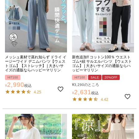
メッシュ素材で蒸れ知らず ドライ イ
新色追加!! コットン100％ ウエスト
ージーワイド デニムパンツ【ウェス
ゴム+紐 サルエルパンツ 【ウェスト
トゴム】【ストレッチ】 | 大きいサ
ゴム】 | 大きいサイズの通販ならハ
イズの通販ならハッピーマリリン
ッピーマリリン
HIT100
HIT100
SALE
20%OFF
2,990
¥
のところ
3,290
¥
税込
2,631
4.25
¥
税込
4.42