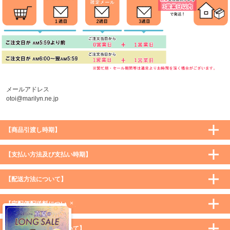
メールアドレス
otoi@marilyn.ne.jp
【商品引渡し時期】
【支払い方法及び支払い時期】
【配送方法について】
×
【宅配便配送料について】
購入価格 ／ 地域
通常
沖縄・離島など一部地域
【メール便配送料について】