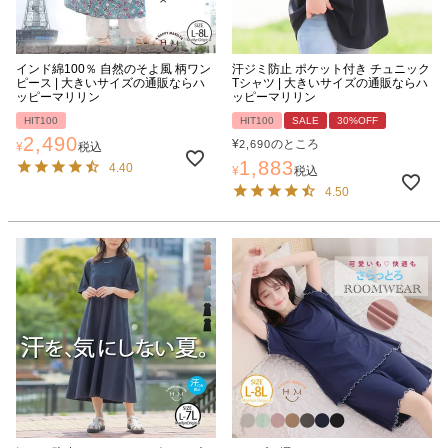
インド綿100％ 自然のそよ風 柄ワン
汗ジミ防止 ポケット付き チュニック
ピース | 大きいサイズの通販ならハ
Tシャツ | 大きいサイズの通販ならハ
ッピーマリリン
ッピーマリリン
HIT100
HIT100
SALE
30%OFF
2,490
¥
のところ
2,690
¥
税込
1,883
4.40
¥
税込
4.50