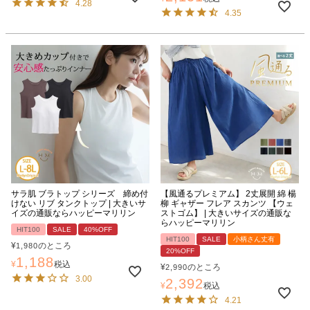
4.28
4.35
サラ肌 ブラトップ シリーズ 締め付
【風通るプレミアム】 2丈展開 綿 楊
けない リブ タンクトップ | 大きいサ
柳 ギャザー フレア スカンツ 【ウェ
イズの通販ならハッピーマリリン
ストゴム】 | 大きいサイズの通販な
らハッピーマリリン
HIT100
SALE
40%OFF
HIT100
SALE
小柄さん丈有
¥
のところ
1,980
20%OFF
1,188
¥
税込
¥
のところ
2,990
3.00
2,392
¥
税込
4.21