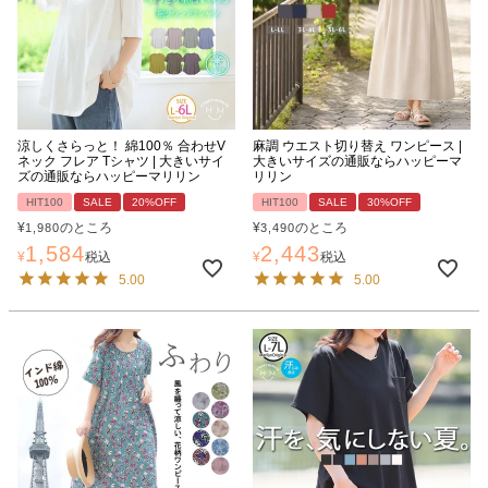
涼しくさらっと！ 綿100％ 合わせV
麻調 ウエスト切り替え ワンピース |
ネック フレア Tシャツ | 大きいサイ
大きいサイズの通販ならハッピーマ
ズの通販ならハッピーマリリン
リリン
HIT100
SALE
20%OFF
HIT100
SALE
30%OFF
¥
のところ
¥
のところ
1,980
3,490
1,584
2,443
¥
税込
¥
税込
5.00
5.00