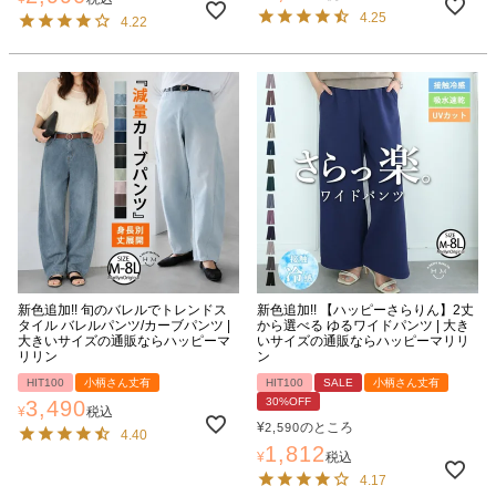
4.25
4.22
新色追加!! 旬のバレルでトレンドス
新色追加!! 【ハッピーさらりん】2丈
タイル バレルパンツ/カーブパンツ |
から選べる ゆるワイドパンツ | 大き
大きいサイズの通販ならハッピーマ
いサイズの通販ならハッピーマリリ
リリン
ン
HIT100
小柄さん丈有
HIT100
SALE
小柄さん丈有
30%OFF
3,490
¥
税込
¥
のところ
2,590
4.40
1,812
¥
税込
4.17