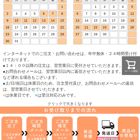
1
1
2
3
4
5
2
3
4
5
6
7
8
6
7
8
9
10
11
12
9
10
11
12
13
14
15
13
14
15
16
17
18
19
16
17
18
19
20
21
22
20
21
22
23
24
25
26
23
24
25
26
27
28
29
27
28
29
30
30
31
インターネットでのご注文・お問い合わせは、年中無休・２４時間受け付
けております。
●１４：００以降の注文は、翌営業日に受付させていただきます。
●お問合わせメールは、翌営業日以内に返信させていただきます。混雑時
カートを確認
など遅れる場合もございます。
●土/日/祝日は休業日のため、注文受付及び、お問合わせメールへの返信
は、翌営業日させていただきます。
■
は休業日です。
■
は受注対応のみです。
クリックで大きくなります