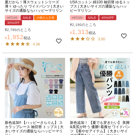
夏だから！薄スウェットシリーズ
USAコットン 綿100 袖切替 ゆるトッ
薄々 ゆったり ワイドパンツ | 大きい
プス | 大きいサイズの通販ならハッ
サイズの通販ならハッピーマリリン
ピーマリリン
HIT100
SALE
小柄さん丈有
HIT100
SALE
40%OFF
30%OFF
¥
のところ
2,190
¥
のところ
2,790
1,313
¥
税込
1,952
¥
税込
3.00
4.36
新色追加!! 【ハッピーさらりん】 ス
新色追加！ 【夏でも穿きたい】 美脚
カラップレース 袖切替 トップス | 大
&美尻が叶う 優勝! 着痩せ ワイドパン
きいサイズの通販ならハッピーマリ
ツ 【着やせアイテム】 | 大きいサイ