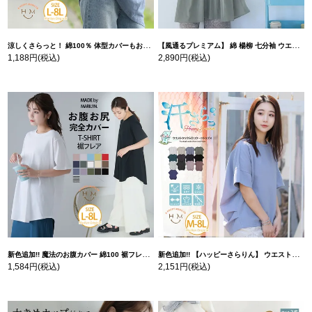
涼しくさらっと！ 綿100％ 体型カバーもお洒落も叶える 風合いコットン ゆるシルエット ドルマン | 大きいサイズの通販ならハッピーマリリン
【風通るプレミアム】 綿 楊柳 七分袖 ウエストギャザー ブラウス | 大きいサイズの通販ならハッピーマリリン
1,188円
(税込)
2,890円
(税込)
新色追加!! 魔法のお腹カバー 綿100 裾フレア Tシャツ | 大きいサイズの通販ならハッピーマリリン
新色追加!! 【ハッピーさらりん】 ウエストタック入り スッキリ魅せ コクーントップス | 大きいサイズの通販ならハッピーマリリン
1,584円
(税込)
2,151円
(税込)