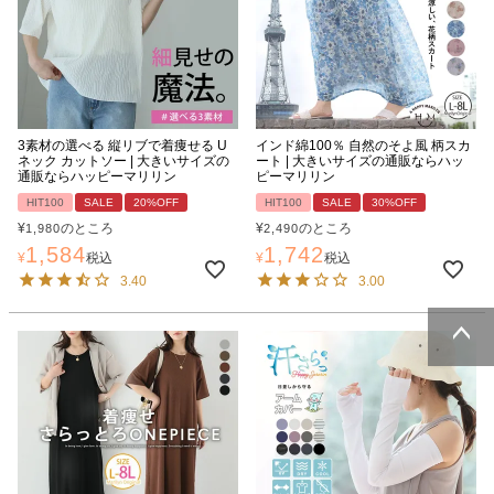
3素材の選べる 縦リブで着痩せる U
インド綿100％ 自然のそよ風 柄スカ
ネック カットソー | 大きいサイズの
ート | 大きいサイズの通販ならハッ
通販ならハッピーマリリン
ピーマリリン
HIT100
SALE
20%OFF
HIT100
SALE
30%OFF
¥
のところ
¥
のところ
1,980
2,490
1,584
1,742
¥
税込
¥
税込
3.40
3.00
ページトッ
プへ