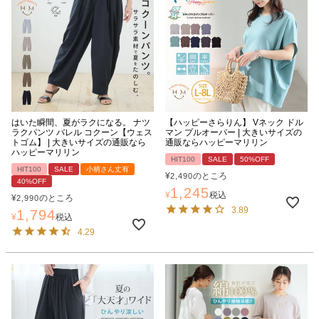
はいた瞬間、夏がラクになる。 ナツ
【ハッピーさらりん】 Vネック ドル
ラクパンツ バレル コクーン【ウェス
マン プルオーバー | 大きいサイズの
トゴム】 | 大きいサイズの通販なら
通販ならハッピーマリリン
ハッピーマリリン
HIT100
SALE
50%OFF
HIT100
SALE
小柄さん丈有
¥
のところ
2,490
40%OFF
1,245
¥
税込
¥
のところ
2,990
3.89
1,794
¥
税込
4.29