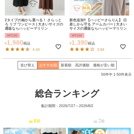
2タイプの袖から選べる！ さらっと
新色追加!! 【ハッピーさらりん】 日
ろ リブ ワンピース | 大きいサイズの
差しから守る アームカバー | 大きい
通販ならハッピーマリリン
サイズの通販ならハッピーマリリン
HIT100
HIT100
1,980
1,390
¥
税込
¥
税込
4.34
3.84
並び替え
おすすめ順
新着順
高評価順
価格が安い順
50
件中
1
-
50
件表示
総合ランキング
集計期間：2026/7/27～2026/8/2