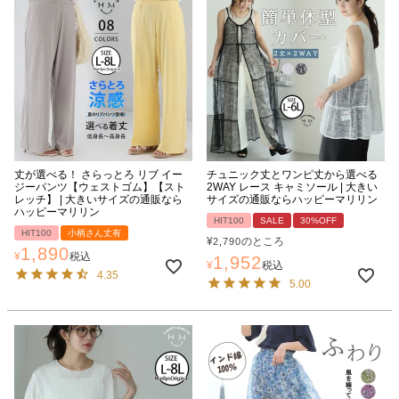
丈が選べる！ さらっとろ リブ イー
チュニック丈とワンピ丈から選べる
ジーパンツ【ウェストゴム】【スト
2WAY レース キャミソール | 大きい
レッチ】 | 大きいサイズの通販なら
サイズの通販ならハッピーマリリン
ハッピーマリリン
HIT100
SALE
30%OFF
HIT100
小柄さん丈有
¥
のところ
2,790
1,890
¥
税込
1,952
¥
税込
4.35
5.00