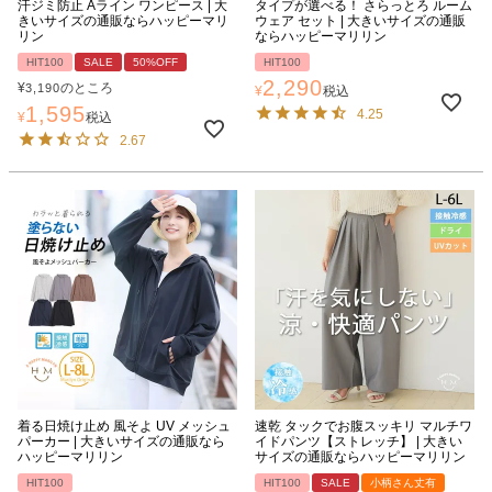
汗ジミ防止 Aライン ワンピース | 大
タイプが選べる！ さらっとろ ルーム
きいサイズの通販ならハッピーマリ
ウェア セット | 大きいサイズの通販
リン
ならハッピーマリリン
HIT100
SALE
50%OFF
HIT100
2,290
¥
のところ
3,190
¥
税込
1,595
4.25
¥
税込
2.67
着る日焼け止め 風そよ UV メッシュ
速乾 タックでお腹スッキリ マルチワ
パーカー | 大きいサイズの通販なら
イドパンツ【ストレッチ】 | 大きい
ハッピーマリリン
サイズの通販ならハッピーマリリン
HIT100
HIT100
SALE
小柄さん丈有