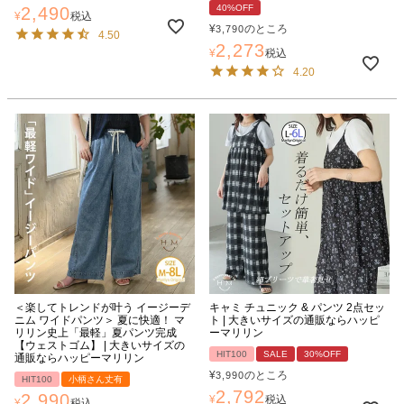
40%OFF
2,490
¥
税込
¥
のところ
3,790
4.50
2,273
¥
税込
4.20
＜楽してトレンドが叶う イージーデ
キャミ チュニック & パンツ 2点セッ
ニム ワイドパンツ＞ 夏に快適！ マ
ト | 大きいサイズの通販ならハッピ
リリン史上「最軽」夏パンツ完成
ーマリリン
【ウェストゴム】 | 大きいサイズの
HIT100
SALE
30%OFF
通販ならハッピーマリリン
¥
のところ
3,990
HIT100
小柄さん丈有
2,792
2,990
¥
税込
¥
税込