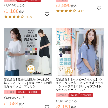
2,890
¥
のところ
1,980
¥
税込
1,188
4.12
¥
税込
4.00
新色追加!! 魔法のお腹カバー 綿100
新色追加!! 【ハッピーさらりん】 ウ
裾フレア Tシャツ | 大きいサイズの通
エストタック入り スッキリ魅せ コク
販ならハッピーマリリン
ーントップス | 大きいサイズの通販
ならハッピーマリリン
HIT100
SALE
20%OFF
HIT100
SALE
20%OFF
¥
のところ
1,980
¥
のところ
2,690
1,584
¥
税込
2,151
¥
税込