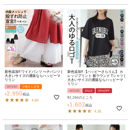
新色追加!! ワイドパンツ ぺチパンツ |
新色追加!! 【ハッピーさらりん】 カ
大きいサイズの通販ならハッピーマ
レッジプリント 裾ラウンド Tシャツ |
リリン
大きいサイズの通販ならハッピーマ
リリン
HIT100
小柄さん丈有
HIT100
SALE
30%OFF
2,990
¥
税込
¥
のところ
2,290
4.60
1,602
¥
税込
4.38