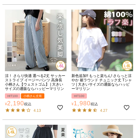
涼！ さらり快適 選べる2丈 サッカー
新色追加!! もっと楽ちん! さらっと涼
ストライプ イージーパンツ 高身長
やか 裾ラウンド チュニック丈 Tシャ
小柄さん【ウェストゴム】 | 大きい
ツ | 大きいサイズの通販ならハッピ
サイズの通販ならハッピーマリリン
ーマリリン
HIT100
小柄さん丈有
HIT100
2,190
1,980
¥
税込
¥
税込
4.13
4.27