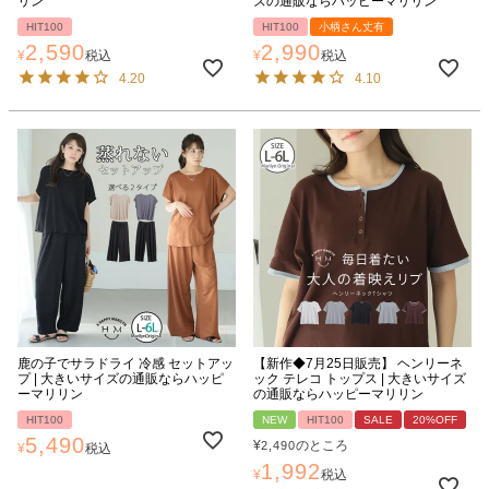
リン
ズの通販ならハッピーマリリン
HIT100
HIT100
小柄さん丈有
2,590
2,990
¥
税込
¥
税込
4.20
4.10
鹿の子でサラドライ 冷感 セットアッ
【新作◆7月25日販売】 ヘンリーネ
プ | 大きいサイズの通販ならハッピ
ック テレコ トップス | 大きいサイズ
ーマリリン
の通販ならハッピーマリリン
HIT100
NEW
HIT100
SALE
20%OFF
5,490
¥
のところ
2,490
¥
税込
1,992
¥
税込