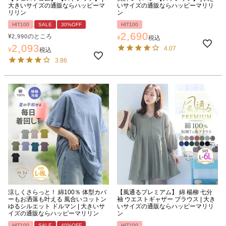
大きいサイズの通販ならハッピーマ
いサイズの通販ならハッピーマリリ
リリン
ン
HIT100
SALE
30%OFF
HIT100
2,690
¥
のところ
2,990
¥
税込
2,093
4.07
¥
税込
3.86
涼しくさらっと！ 綿100％ 体型カバ
【風通るプレミアム】 綿 楊柳 七分
ーもお洒落も叶える 風合いコットン
袖 ウエストギャザー ブラウス | 大き
ゆるシルエット ドルマン | 大きいサ
いサイズの通販ならハッピーマリリ
イズの通販ならハッピーマリリン
ン
HIT100
SALE
40%OFF
HIT100