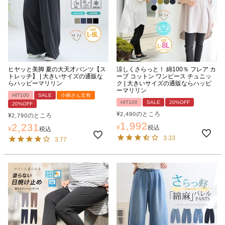
ヒヤッと美脚 夏の大天才パンツ【ス
涼しくさらっと！ 綿100％ フレア カ
トレッチ】 | 大きいサイズの通販な
ーブ コットン ワンピース チュニッ
らハッピーマリリン
ク | 大きいサイズの通販ならハッピ
ーマリリン
HIT100
SALE
小柄さん丈有
HIT100
SALE
20%OFF
20%OFF
¥
のところ
2,490
¥
のところ
2,790
1,992
2,231
¥
税込
¥
税込
3.33
3.77