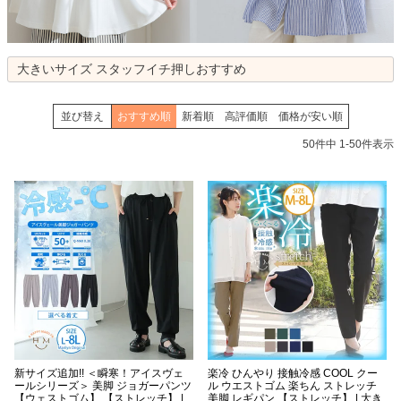
大きいサイズ スタッフイチ押しおすすめ
並び替え
おすすめ順
新着順
高評価順
価格が安い順
50
件中
1
-
50
件表示
新サイズ追加!! ＜瞬寒！アイスヴェ
楽冷 ひんやり 接触冷感 COOL クー
ールシリーズ＞ 美脚 ジョガーパンツ
ル ウエストゴム 楽ちん ストレッチ
【ウェストゴム】 【ストレッチ】 |
美脚 レギパン 【ストレッチ】 | 大き