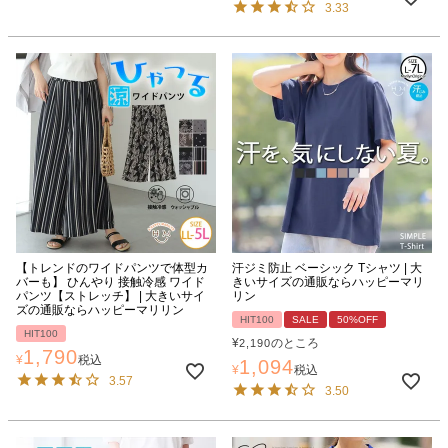
3.33
【トレンドのワイドパンツで体型カ
汗ジミ防止 ベーシック Tシャツ | 大
バーも】 ひんやり 接触冷感 ワイド
きいサイズの通販ならハッピーマリ
パンツ【ストレッチ】 | 大きいサイ
リン
ズの通販ならハッピーマリリン
HIT100
SALE
50%OFF
HIT100
¥
のところ
2,190
1,790
¥
税込
1,094
¥
税込
3.57
3.50