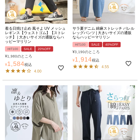
着る日焼け止め 風そよ UV メッシュ
サラ夏デニム 綿麻ストレッチ バレル
レギンス【ウェストゴム】【ストレ
レッグパンツ | 大きいサイズの通販
ッチ】 | 大きいサイズの通販ならハ
ならハッピーマリリン
ッピーマリリン
HIT100
SALE
40%OFF
HIT100
SALE
20%OFF
¥
のところ
3,190
¥
のところ
1,980
1,914
¥
税込
1,584
¥
税込
4.55
4.00