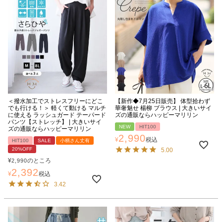
＜撥水加工でストレスフリーにどこ
【新作◆7月25日販売】 体型拾わず
でも行ける！＞ 軽くて動ける マルチ
華奢魅せ 楊柳 ブラウス | 大きいサイ
に使える ラッシュガード テーパード
ズの通販ならハッピーマリリン
パンツ【ストレッチ】 | 大きいサイ
NEW
HIT100
ズの通販ならハッピーマリリン
2,990
¥
税込
HIT100
SALE
小柄さん丈有
20%OFF
5.00
¥
のところ
2,990
2,392
¥
税込
3.42