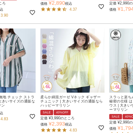
¥
2,890
¥
2,990
ころ
定価
の
価格
税込
¥
1,79
4.37
込
価格
3.90
ツ 無地 チェック ストラ
柔らか綿混ガーゼ Vネック ギャザー
スラっと楽ち
| 大きいサイズの通販な
チュニック | 大きいサイズの通販なら
秘密の仕様 は
リン
ハッピーマリリン
ウス | 大き
ーマリリン
SALE
40%OFF
込
SALE
40%
¥
3,990
定価
のところ
4.83
¥
2,990
定価
の
¥
2,393
価格
税込
¥
1,79
価格
4.83