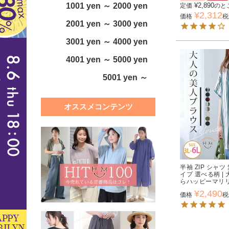
¥
2,890
1001 yen ～ 2000 yen
定価
のと
¥
2,312
価格
税
2001 yen ～ 3000 yen
3001 yen ～ 4000 yen
4001 yen ～ 5000 yen
5001 yen ～
オススメコンテンツ
半袖 ZIP シャ
イプ 選べる柄 
らハッピーマリ
¥
2,490
価格
税