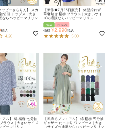
【ハッピーさらりん】 スカ
【新作◆7月25日販売】 体型拾わず
袖切替 トップス | 大き
華奢魅せ 楊柳 ブラウス | 大きいサイ
販ならハッピーマリリン
ズの通販ならハッピーマリリン
NEW
HIT100
0
¥
2,990
税込
価格
税込
4.20
5.00
アム】 綿 楊柳 七分袖
【風通るプレミアム】 綿 楊柳 五分袖
ブラウス | 大きいサイズ
ギャザー たっぷり ワンピース | 大き
ッピーマリリン
いサイズの通販ならハッピーマリリン