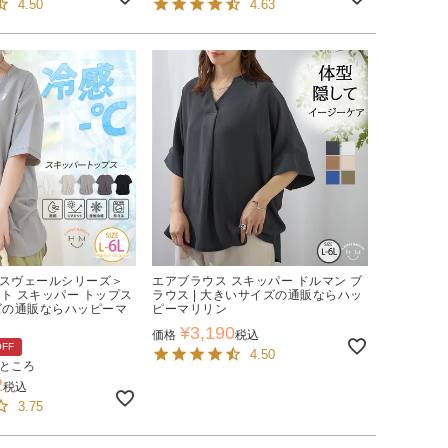
4.50
4.63
イスヴェールシリーズ＞
エアブラウス スキッパー ドルマン ブ
カット スキッパー トップス
ラウス | 大きいサイズの通販ならハッ
イズの通販ならハッピーマ
ピーマリリン
¥
3,190
価格
税込
OFF
4.50
ところ
2
税込
3.75