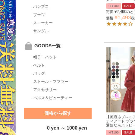
HIT100
SALE
パンプス
¥
2,490
定価
のと
ブーツ
¥
1,493
価格
税
スニーカー
サンダル
GOODS一覧
帽子・ハット
ベルト
バッグ
ストール・マフラー
アクセサリー
ヘルス＆ビューティー
価格から探す
【風通るプレミア
ティアード ブラ
通販ならハッピ
0 yen ～ 1000 yen
HIT100
SALE