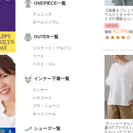
ONEPIECE一覧
【風通るプレミア
チュニック
ウエストギャザー
イズの通販なら
オールインワン
HIT100
¥
2,890
価格
税
OUTER一覧
ジャケット・ブルゾン
コート
ベスト・ジレ
インナー下着一覧
インナー
ペチコート
ブラ・ショーツ
キャミソール
【ハッピーさらり
夏のTブラウス 
シューズ一覧
ならハッピーマ