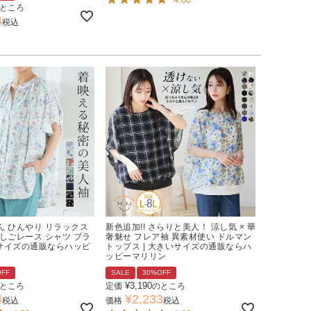
ところ
4
税込
ん ひんやり リラックス
新色追加!! さらりと美人！ 涼し気 × 華
しごレース シャツ ブラ
奢魅せ フレア袖 異素材使い ドルマン
いサイズの通販ならハッピ
トップス | 大きいサイズの通販ならハ
ッピーマリリン
OFF
SALE
30%OFF
¥
3,190
ところ
定価
のところ
4
¥
2,233
税込
価格
税込