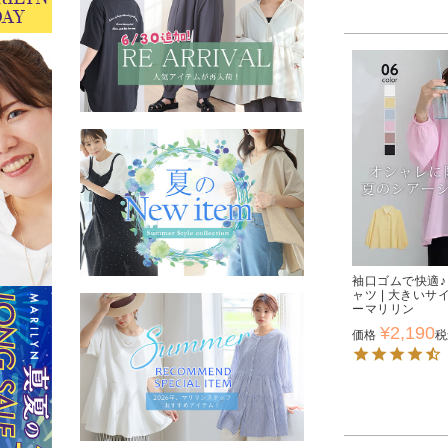
袖口ゴムで快適♪
ャツ | 大きい
ーマリリン
¥
2,190
価格
税