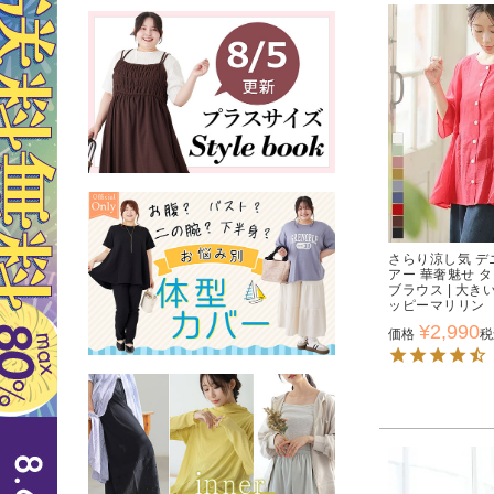
さらり涼し気 デ
アー 華奢魅せ 
ブラウス | 大
ッピーマリリン
¥
2,990
価格
税