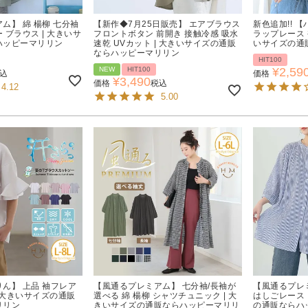
ム】 綿 楊柳 七分袖
【新作◆7月25日販売】 エアブラウス
新色追加!! 
 ブラウス | 大きいサ
フロントボタン 前開き 接触冷感 吸水
ラップレース 
ハッピーマリリン
速乾 UVカット | 大きいサイズの通販
いサイズの通
ならハッピーマリリン
HIT100
NEW
HIT100
¥
2,59
込
価格
¥
3,490
価格
税込
4.12
5.00
ん】 上品 袖フレア
【風通るプレミアム】 七分袖/長袖が
【風通るプレミ
| 大きいサイズの通販
選べる 綿 楊柳 シャツチュニック | 大
はしごレース 
リリン
きいサイズの通販ならハッピーマリリ
の通販ならハ