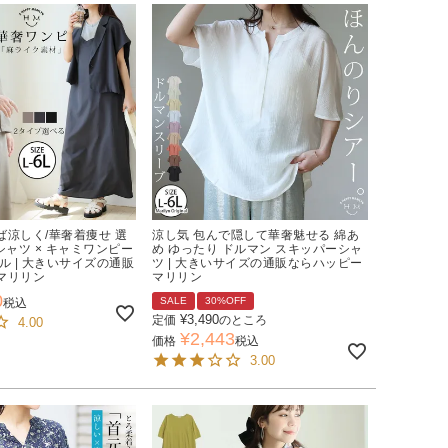
ば涼しく/華奢着痩せ 選
涼し気 包んで隠して華奢魅せる 綿あ
シャツ × キャミワンピー
め ゆったり ドルマン スキッパーシャ
ル | 大きいサイズの通販
ツ | 大きいサイズの通販ならハッピー
マリリン
マリリン
0
SALE
30%OFF
税込
¥
3,490
定価
のところ
4.00
¥
2,443
価格
税込
3.00