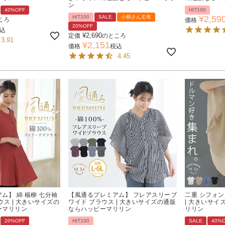
ン
40%OFF
HIT100
HIT100
SALE
小柄さん丈有
¥
2,59
ころ
価格
20%OFF
込
¥
2,690
定価
のところ
3.91
¥
2,151
価格
税込
4.45
ム】 綿 楊柳 七分袖
【風通るプレミアム】 フレアスリーブ
二重 シフォン
ウス | 大きいサイズの
ワイド ブラウス | 大きいサイズの通販
| 大きいサ
ーマリリン
ならハッピーマリリン
リリン
20%OFF
HIT100
SALE
40%