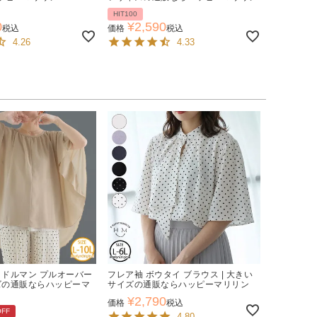
HIT100
0
¥
2,590
税込
価格
税込
4.26
4.33
 ドルマン プルオーバー
フレア袖 ボウタイ ブラウス | 大きい
イズの通販ならハッピーマ
サイズの通販ならハッピーマリリン
¥
2,790
価格
税込
OFF
4.80