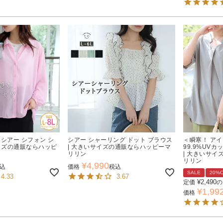
 シアー シフォン シ
シアー シャーリング ドット ブラウス
＜瞬寒！ ア
サイズの通販ならハッピ
| 大きいサイズの通販ならハッピーマ
99.9%UV
リリン
| 大きいサ
リリン
¥
4,990
込
価格
税込
SALE
20%
4.33
3.67
¥
2,490
定価
の
¥
1,99
価格