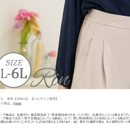
ル 身長【166cm】 【L-LLサイズ着用】
ーデ商品…
Pants