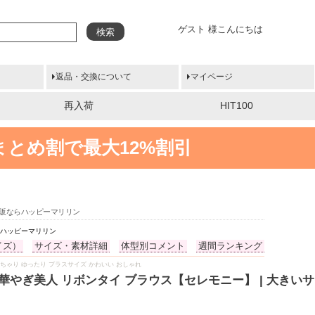
ゲスト 様こんにちは
検索
返品・交換について
マイページ
再入荷
HIT100
まとめ割で最大12%割引
の通販ならハッピーマリリン
らハッピーマリリン
イズ）
サイズ・素材詳細
体型別コメント
週間ランキング
服 ぽっちゃり ゆったり プラスサイズ かわいい おしゃれ
ん 華やぎ美人 リボンタイ ブラウス【セレモニー】 | 大き