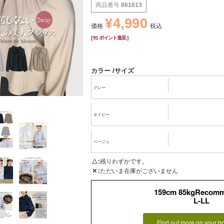
商品番号
861613
¥
4,990
価格
税込
[
91
ポイント進呈 ]
カラー
サイズ
グレー
ネイビー
ベージュ
△
残りわずかです。
✕
ただいま在庫がございません
159cm 85kgRecom
L-LL
Find out more on your b