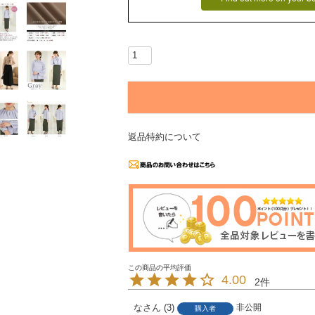
返品特約について
4.00
2
な
3
非公開
購入者