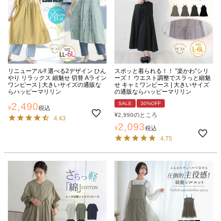
リニューアル!! 選べる2デザイン ひん
スポッと着られる！！ ”楽かわ”シリ
やり リラックス 細魅せ 切替 Aライン
ーズ！ ウエスト調整でスラっと細魅
ワンピース | 大きいサイズの通販な
せ キャミワンピース | 大きいサイズ
らハッピーマリリン
の通販ならハッピーマリリン
SALE
30%OFF
2,490
¥
税込
¥
のところ
2,990
4.43
2,093
¥
税込
4.75