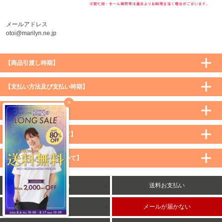
メールアドレス
otoi@marilyn.ne.jp
【商品引渡し時期】
【支払い方法及び支払い時期】
×
【配送方法について】
【宅配便配送料について】
購入価格 ／ 地域
通常
沖縄・離島など一部地域
【メール便配送料について】
5,900円（税込）未満
590円（税込）
1,200円（税込）
5,900円（税込）以上
購入価格 ／ 地域
全国一律
送料無料
返品・交換
送料お支払い
8,500円（税込）以上
無料
5,900円（税込）未満
260円（税込）
5,900円（税込）以上
送料無料
会社概要
メールが届かない