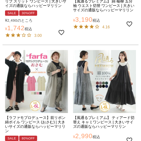
リブ スリット ワンピース | 大きいサ
【風通るプレミアム】 綿 楊柳 五分
イズの通販ならハッピーマリリン
袖 ウエスト切替 ワンピース | 大きい
サイズの通販ならハッピーマリリン
SALE
30%OFF
3,190
¥
のところ
¥
税込
2,490
1,742
4.16
¥
税込
3.00
【ラファモプロデュース】前リボン
【風通るプレミアム】 ティアード切
綿ボイル ワンピース (おさむ) | 大き
替え キャミワンピース | 大きいサイ
いサイズの通販ならハッピーマリリ
ズの通販ならハッピーマリリン
ン
2,990
¥
税込
SALE
80%OFF