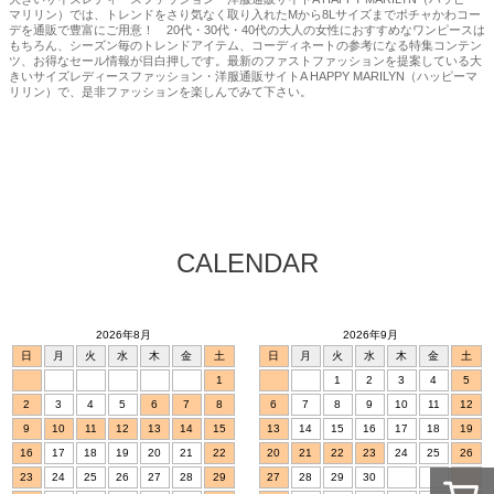
マリリン）では、トレンドをさり気なく取り入れたMから8Lサイズまでポチャかわコー
デを通販で豊富にご用意！ 20代・30代・40代の大人の女性におすすめなワンピースは
もちろん、シーズン毎のトレンドアイテム、コーディネートの参考になる特集コンテン
ツ、お得なセール情報が目白押しです。最新のファストファッションを提案している大
きいサイズレディースファッション・洋服通販サイトA HAPPY MARILYN（ハッピーマ
リリン）で、是非ファッションを楽しんでみて下さい。
CALENDAR
2026年8月
2026年9月
日
月
火
水
木
金
土
日
月
火
水
木
金
土
1
1
2
3
4
5
2
3
4
5
6
7
8
6
7
8
9
10
11
12
9
10
11
12
13
14
15
13
14
15
16
17
18
19
16
17
18
19
20
21
22
20
21
22
23
24
25
26
23
24
25
26
27
28
29
27
28
29
30