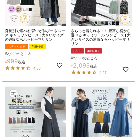
身長別で選べる 背中が伸びーる レー
さらっと着られる！！ 豊富な柄から
ス キャミワンピース | 大きいサイズ
選べる キャミソール ワンピース | 大
の通販ならハッピーマリリン
きいサイズの通販ならハッピーマリ
リン
小柄さん丈有
在庫特価
SALE
30%OFF
¥
のところ
2,990
¥
のところ
2,990
999
¥
税込
2,093
¥
税込
4.50
4.27