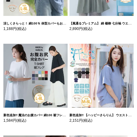
涼しくさらっと！ 綿100％ 体型カバーもお洒落も叶える 風合いコットン ゆるシルエット ドルマン | 大きいサイズの通販ならハッピーマリリン
【風通るプレミアム】 綿 楊柳 七分袖 ウエストギャザー ブラウス | 大きいサイズの通販ならハッピーマリリン
1,188円
(税込)
2,890円
(税込)
新色追加!! 魔法のお腹カバー 綿100 裾フレア Tシャツ | 大きいサイズの通販ならハッピーマリリン
新色追加!! 【ハッピーさらりん】 ウエストタック入り スッキリ魅せ コクーントップス | 大きいサイズの通販ならハッピーマリリン
1,584円
(税込)
2,151円
(税込)