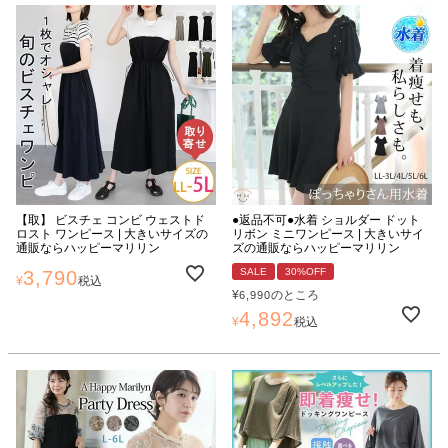
【取】 ビスチェ コンビ ウェストド
●返品不可●水着 ショルダー ドット
ロスト ワンピース | 大きいサイズの
リボン ミニワンピース | 大きいサイ
通販ならハッピーマリリン
ズの通販ならハッピーマリリン
SALE
30%OFF
3,790
¥
税込
¥
のところ
6,990
4,892
¥
税込