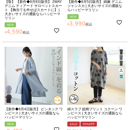
【取】 【新作◆8月8日販売】 2WAY
【新作◆8月5日販売】 綿麻 デニム
デニム ティアード サロペットスカー
ジャンスカ | 大きいサイズの通販な
ト 【胸当てを外せばスカートに】 |
らハッピーマリリン
大きいサイズの通販ならハッピーマ
NEW
リリン
3,990
¥
税込
NEW
4,590
¥
税込
【新作◆8月4日販売】 ピンタック ワ
綿スラブ 総柄プリント コクーン ワ
ンピース | 大きいサイズの通販なら
ンピース | 大きいサイズの通販なら
ハッピーマリリン
ハッピーマリリン
NEW
SALE
20%OFF