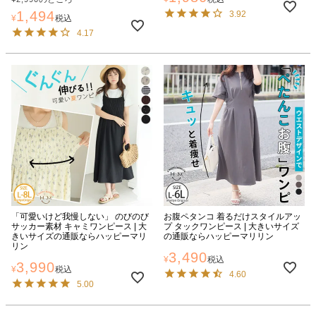
1,494
3.92
¥
税込
4.17
「可愛いけど我慢しない」 のびのび
お腹ペタンコ 着るだけスタイルアッ
サッカー素材 キャミワンピース | 大
プ タックワンピース | 大きいサイズ
きいサイズの通販ならハッピーマリ
の通販ならハッピーマリリン
リン
3,490
¥
税込
3,990
¥
税込
4.60
5.00