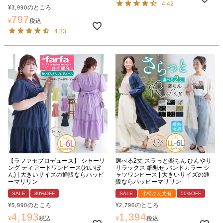
4.42
¥
のところ
3,990
797
¥
税込
4.33
【ラファモプロデュース】 シャーリ
選べる2丈 スラっと楽ちん ひんやり
ング ティアードワンピース(れいぼ
リラックス 細魅せ バンドカラー シ
ん) | 大きいサイズの通販ならハッピ
ャツワンピース | 大きいサイズの通
ーマリリン
販ならハッピーマリリン
SALE
30%OFF
SALE
小柄さん丈有
50%OFF
¥
のところ
¥
のところ
5,990
2,790
4,193
1,394
¥
税込
¥
税込