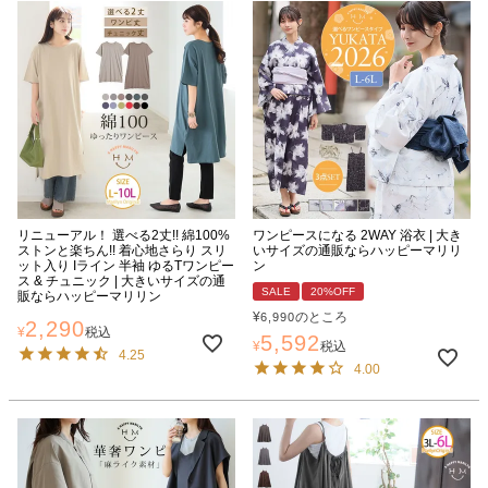
リニューアル！ 選べる2丈!! 綿100%
ワンピースになる 2WAY 浴衣 | 大き
ストンと楽ちん!! 着心地さらり スリ
いサイズの通販ならハッピーマリリ
ット入り Iライン 半袖 ゆるTワンピー
ン
ス & チュニック | 大きいサイズの通
SALE
20%OFF
販ならハッピーマリリン
¥
のところ
6,990
2,290
¥
税込
5,592
¥
税込
4.25
4.00