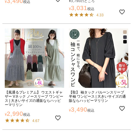
3,490
¥
のところ
3,790
¥
税込
3,031
¥
税込
4.33
【風通るプレミアム】 ウエストギャ
【取】 袖タック バルーンスリーブ
ザー Vネック ノースリーブ ワンピー
半袖 ワンピース | 大きいサイズの通
ス | 大きいサイズの通販ならハッピ
販ならハッピーマリリン
ーマリリン
3,490
¥
税込
2,990
¥
税込
4.67