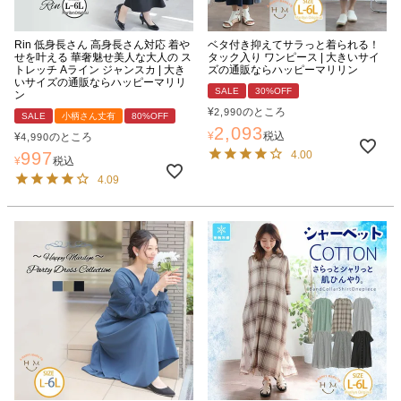
Rin 低身長さん 高身長さん対応 着や
ベタ付き抑えてサラっと着られる！
せを叶える 華奢魅せ美人な大人の ス
タック入り ワンピース | 大きいサイ
トレッチ Aライン ジャンスカ | 大き
ズの通販ならハッピーマリリン
いサイズの通販ならハッピーマリリ
SALE
30%OFF
ン
¥
のところ
2,990
SALE
小柄さん丈有
80%OFF
2,093
¥
税込
¥
のところ
4,990
997
4.00
¥
税込
4.09