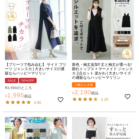
【プリーツで包み込む】 サイド プリ
新色・袖丈追加!! 丈と袖丈が選べる!
ーツ ジャンスカ | 大きいサイズの通
膨れトップス × マーメイド ジャンス
販ならハッピーマリリン
カ 2点セット 楽かわ | 大きいサイズ
の通販ならハッピーマリリン
SALE
50%OFF
小柄さん丈有
¥
のところ
3,990
3,190
¥
税込
1,995
¥
税込
4.29
4.80