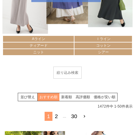
Aライン
Ｉライン
ティアード
コットン
ニット
シアー
並び替え
おすすめ順
新着順
高評価順
価格が安い順
1472
件中
1
-
50
件表示
1
2
30
…