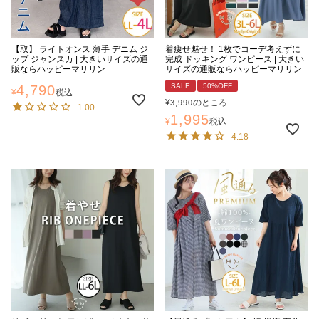
【取】 ライトオンス 薄手 デニム ジ
着痩せ魅せ！ 1枚でコーデ考えずに
ップ ジャンスカ | 大きいサイズの通
完成 ドッキング ワンピース | 大きい
販ならハッピーマリリン
サイズの通販ならハッピーマリリン
SALE
50%OFF
4,790
¥
税込
¥
のところ
3,990
1.00
1,995
¥
税込
4.18