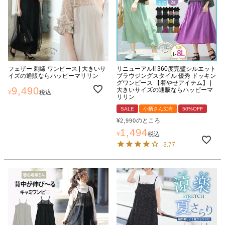
フェザー 刺繍 ワンピース | 大きいサ
リニューアル!! 360度完璧シルエット
イズの通販ならハッピーマリリン
ブラウジングスタイル 優秀 ドッキン
グワンピース 【着やせアイテム】 |
9,490
大きいサイズの通販ならハッピーマ
¥
税込
リリン
SALE
小柄さん丈有
50%OFF
¥
のところ
2,990
1,494
¥
税込
3.77