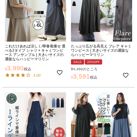
これだけあれば涼しく/華奢着痩せ 選
たっぷり広がる高見え フレア キャミ
べる2タイプ シャツ × キャミワンピ
ワンピース | 大きいサイズの通販な
ース アンサンブル | 大きいサイズの
らハッピーマリリン
通販ならハッピーマリリン
SALE
20%OFF
3,990
¥
税込
¥
のところ
4,490
3,591
4.00
¥
税込