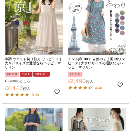
麻調 ウエスト切り替え ワンピース |
インド綿100％ 自然のそよ風 柄ワン
大きいサイズの通販ならハッピーマ
ピース | 大きいサイズの通販ならハ
リリン
ッピーマリリン
HIT100
SALE
30%OFF
HIT100
2,490
¥
のところ
3,490
¥
税込
2,443
4.40
¥
税込
5.00