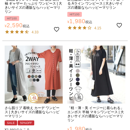
袖 ギャザー たっぷり ワンピース | 大
る Aライン ワンピース | 大きいサイ
きいサイズの通販ならハッピーマリ
ズの通販ならハッピーマリリン
リン
HIT100
HIT100
1,980
¥
税込
2,590
¥
税込
4.15
4.33
さら肌リブ 着映え カーデ ワンピー
「軽・薄・美 イージーに着られる」
ス | 大きいサイズの通販ならハッピ
エンボス 半袖 マキシワンピース | 大
ーマリリン
きいサイズの通販ならハッピーマリ
リン
SALE
50%OFF
1,980
¥
のところ
¥
税込
2,990