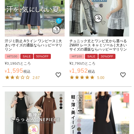
汗ジミ防止 Aライン ワンピース | 大
チュニック丈とワンピ丈から選べる
きいサイズの通販ならハッピーマリ
2WAY レース キャミソール | 大きい
リン
サイズの通販ならハッピーマリリン
HIT100
SALE
50%OFF
HIT100
SALE
30%OFF
¥
のところ
¥
のところ
3,190
2,790
1,595
1,952
¥
税込
¥
税込
2.67
5.00