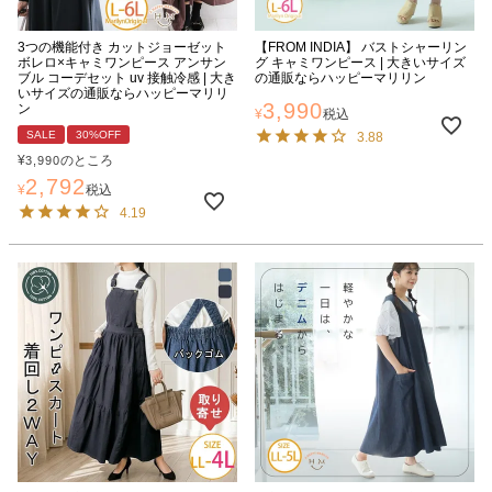
3つの機能付き カットジョーゼット
【FROM INDIA】 バストシャーリン
ボレロ×キャミワンピース アンサン
グ キャミワンピース | 大きいサイズ
ブル コーデセット uv 接触冷感 | 大き
の通販ならハッピーマリリン
いサイズの通販ならハッピーマリリ
3,990
ン
¥
税込
SALE
30%OFF
3.88
¥
のところ
3,990
2,792
¥
税込
4.19