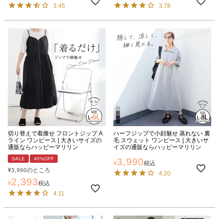
3.45
3.78
切り替えで着痩せ フロントジップ A
ハーフジップで小顔魅せ 蒸れない 裏
ライン ワンピース | 大きいサイズの
毛 スウェット ワンピース | 大きいサ
通販ならハッピーマリリン
イズの通販ならハッピーマリリン
SALE
40%OFF
3,990
¥
税込
¥
のところ
3,990
4.20
2,393
¥
税込
4.11