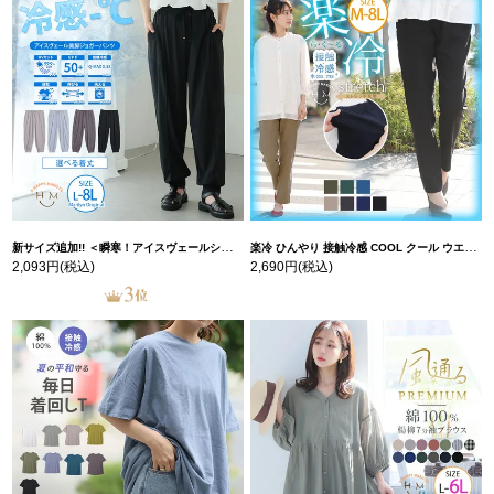
新サイズ追加!! ＜瞬寒！アイスヴェールシリーズ＞ 美脚 ジョガーパンツ 【ウェストゴム】 【ストレッチ】 | 大きいサイズの通販ならハッピーマリリン
楽冷 ひんやり 接触冷感 COOL クール ウエストゴム 楽ちん ストレッチ 美脚 レギパン 【ストレッチ】 | 大きいサイズの通販ならハッピーマリリン
2,093円
(税込)
2,690円
(税込)