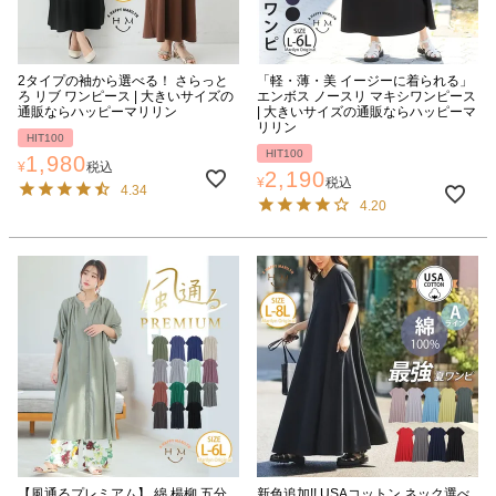
2タイプの袖から選べる！ さらっと
「軽・薄・美 イージーに着られる」
ろ リブ ワンピース | 大きいサイズの
エンボス ノースリ マキシワンピース
通販ならハッピーマリリン
| 大きいサイズの通販ならハッピーマ
リリン
HIT100
HIT100
1,980
¥
税込
2,190
¥
税込
4.34
4.20
【風通るプレミアム】 綿 楊柳 五分
新色追加!! USAコットン ネック選べ