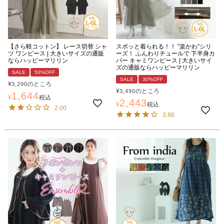
【さら軽コットン】 レース切替 シャ
スポッと着られる！！ ”楽かわ”シリ
ツ ワンピース | 大きいサイズの通販
ーズ！ ふんわりチュールで 下半身カ
ならハッピーマリリン
バー キャミワンピース | 大きいサイ
ズの通販ならハッピーマリリン
SALE
50%OFF
SALE
30%OFF
¥
のところ
3,290
¥
のところ
3,490
1,644
¥
税込
2,443
¥
税込
2.00
3.86