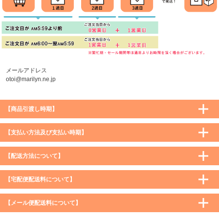
プへ
メールアドレス
otoi@marilyn.ne.jp
【商品引渡し時期】
【支払い方法及び支払い時期】
【配送方法について】
【宅配便配送料について】
購入価格 ／ 地域
通常
沖縄・離島など一部地域
【メール便配送料について】
5,900円（税込）未満
590円（税込）
1,200円（税込）