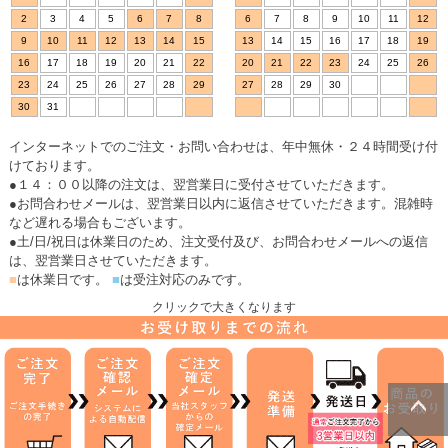
2
3
4
5
6
7
8
6
7
8
9
10
11
12
9
10
11
12
13
14
15
13
14
15
16
17
18
19
16
17
18
19
20
21
22
20
21
22
23
24
25
26
23
24
25
26
27
28
29
27
28
29
30
30
31
インターネットでのご注文・お問い合わせは、年中無休・２４時間受け付
けております。
●１４：００以降の注文は、翌営業日に受付させていただきます。
●お問合わせメールは、翌営業日以内に返信させていただきます。混雑時
など遅れる場合もございます。
●土/日/祝日は休業日のため、注文受付及び、お問合わせメールへの返信
は、翌営業日させていただきます。
■
は休業日です。
■
は受注対応のみです。
クリックで大きくなります
ページトッ