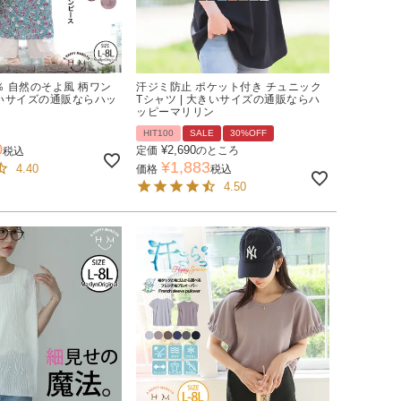
％ 自然のそよ風 柄ワン
汗ジミ防止 ポケット付き チュニック
きいサイズの通販ならハッ
Tシャツ | 大きいサイズの通販ならハ
ッピーマリリン
HIT100
SALE
30%OFF
0
¥
2,690
定価
のところ
税込
¥
1,883
4.40
価格
税込
4.50