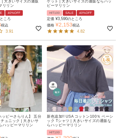
 | 大きいサイズの通販
ケット | 大きいサイズの通販ならハッ
マリリン
ピーマリリン
LE
40%OFF
HIT100
SALE
40%OFF
¥
3,590
ところ
定価
のところ
3
¥
2,153
税込
価格
税込
3.91
4.82
【ハッピーさらりん】 五分
新色追加!! USA コットン100％ ベーシ
 チュニック | 大きいサ
ック Tシャツ | 大きいサイズの通販な
らハッピーマリリン
らハッピーマリリン
HIT100
0
¥
1,390