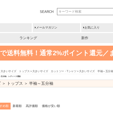
SEARCH
メールマガジン
お気に入り
ランキング
新作
円以上で送料無料！
通常2%ポイント還元／
大きいサイズ トップス
大きいサイズ カットソー・Tシャツ
大きいサイズ 半袖～五分
～五分袖） レディース通販
 ＞ トップス ＞ 半袖～五分袖
すめ順
新着順
高評価順
価格が安い順