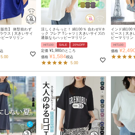
日販売】 体型拾わず
涼しくさらっと！ 綿100％ 合わせVネ
インド綿100
ラウス | 大きいサイ
ック フレア Tシャツ | 大きいサイズの
ピース | 大
ッピーマリリン
通販ならハッピーマリリン
ピーマリリン
HIT100
SALE
20%OFF
HIT100
¥
2,49
¥
1,980
定価
のところ
込
価格
¥
1,584
5.00
価格
税込
5.00