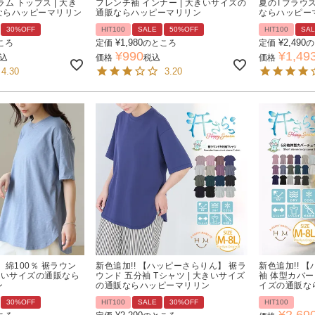
ム トップス | 大き
フレンチ袖 インナー | 大きいサイズの
夏のTブラウス
ならハッピーマリリン
通販ならハッピーマリリン
ならハッピー
30%OFF
HIT100
SALE
50%OFF
HIT100
SA
¥
1,980
¥
2,490
ころ
定価
のところ
定価
の
¥
990
¥
1,49
込
価格
税込
価格
4.30
3.20
 綿100％ 裾ラウン
新色追加!! 【ハッピーさらりん】 裾ラ
新色追加!! 
大きいサイズの通販なら
ウンド 五分袖 Tシャツ | 大きいサイズ
袖 体型カバー
ン
の通販ならハッピーマリリン
イズの通販な
30%OFF
HIT100
SALE
30%OFF
HIT100
¥
2,69