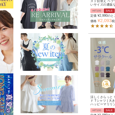
スト切替え ペプラ
いサイズの通販
HIT100
SALE
¥
2,990
定価
のと
¥
2,093
価格
税
涼しくさらっと！
ド Tシャツ | 
ハッピーマリリ
HIT100
SALE