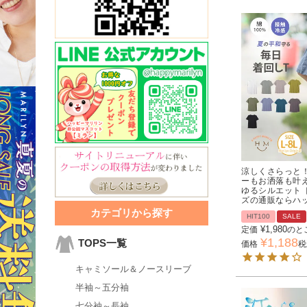
涼しくさらっと！
ーもお洒落も叶え
ゆるシルエット 
ズの通販ならハ
カテゴリから探す
HIT100
SALE
¥
1,980
定価
のと
¥
1,188
TOPS一覧
価格
税
キャミソール＆ノースリーブ
半袖～五分袖
七分袖～長袖