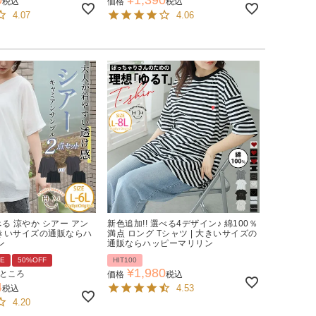
税込
価格
税込
4.07
4.06
べる 涼やか シアー アン
新色追加!! 選べる4デザイン♪ 綿100％
大きいサイズの通販ならハ
満点 ロング Tシャツ | 大きいサイズの
ン
通販ならハッピーマリリン
LE
50%OFF
HIT100
¥
1,980
ところ
価格
税込
4
4.53
税込
4.20