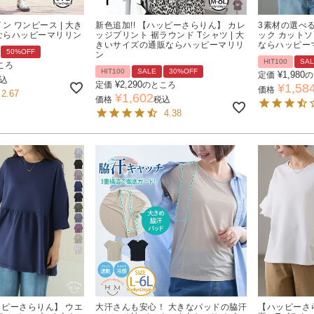
ン ワンピース | 大き
新色追加!! 【ハッピーさらりん】 カレ
3素材の選べる
ならハッピーマリリン
ッジプリント 裾ラウンド Tシャツ | 大
ック カットソ
きいサイズの通販ならハッピーマリリ
ならハッピー
50%OFF
ン
HIT100
SA
ころ
HIT100
SALE
30%OFF
¥
1,980
定価
の
込
¥
2,290
定価
のところ
¥
1,58
価格
2.67
¥
1,602
価格
税込
4.38
ハッピーさらりん】 ウエ
大汗さんも安心！ 大きなパッドの脇汗
【ハッピーさ