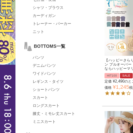
シャツ・ブラウス
カーディガン
トレーナー・パーカー
ニット
BOTTOMS一覧
パンツ
【ハッピーさらり
ン プルオーバー
デニムパンツ
ならハッピーマ
ワイドパンツ
HIT100
SALE
¥
2,490
レギンス・タイツ
定価
のと
¥
1,245
価格
税
ショートパンツ
スカート
ロングスカート
膝丈・ミモレ丈スカート
ミニスカート