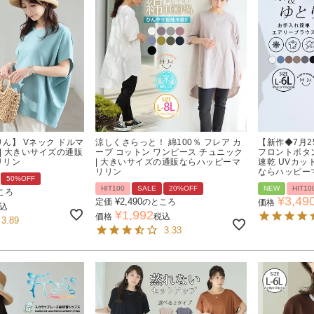
ん】 Vネック ドルマ
涼しくさらっと！ 綿100％ フレア カ
【新作◆7月2
 | 大きいサイズの通販
ーブ コットン ワンピース チュニック
フロントボタン
リリン
| 大きいサイズの通販ならハッピーマ
速乾 UVカッ
リリン
ならハッピー
50%OFF
HIT100
SALE
20%OFF
NEW
HIT10
ころ
¥
3,49
¥
2,490
定価
のところ
価格
込
¥
1,992
価格
税込
3.89
3.33