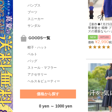
パンプス
ブーツ
スニーカー
【新作◆7月25
サンダル
華奢魅せ 楊柳 ブ
ズの通販ならハ
NEW
HIT100
GOODS一覧
¥
2,990
価格
税
帽子・ハット
ベルト
バッグ
ストール・マフラー
アクセサリー
ヘルス＆ビューティー
価格から探す
0 yen ～ 1000 yen