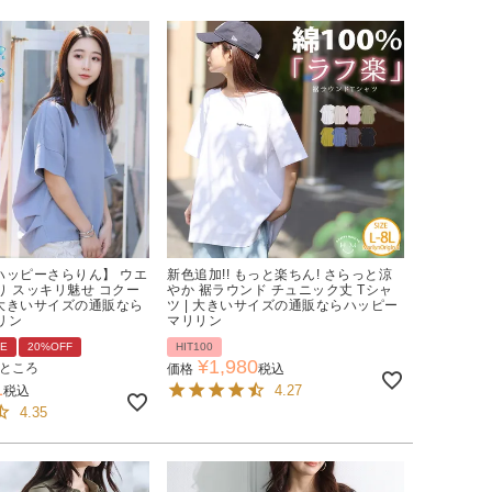
【ハッピーさらりん】 ウエ
新色追加!! もっと楽ちん! さらっと涼
り スッキリ魅せ コクー
やか 裾ラウンド チュニック丈 Tシャ
 大きいサイズの通販なら
ツ | 大きいサイズの通販ならハッピー
リン
マリリン
LE
20%OFF
HIT100
¥
1,980
ところ
価格
税込
1
4.27
税込
4.35