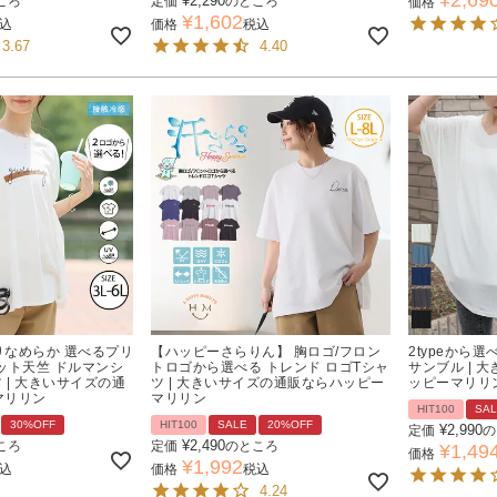
¥
2,290
ころ
定価
のところ
価格
¥
1,602
込
価格
税込
3.67
4.40
なめらか 選べるプリ
【ハッピーさらりん】 胸ロゴ/フロン
2typeから選
ット天竺 ドルマンシ
トロゴから選べる トレンド ロゴTシャ
サンブル | 
 | 大きいサイズの通
ツ | 大きいサイズの通販ならハッピー
ッピーマリリ
マリリン
マリリン
HIT100
SA
30%OFF
HIT100
SALE
20%OFF
¥
2,990
定価
の
¥
2,490
ころ
定価
のところ
¥
1,49
価格
¥
1,992
込
価格
税込
4.24