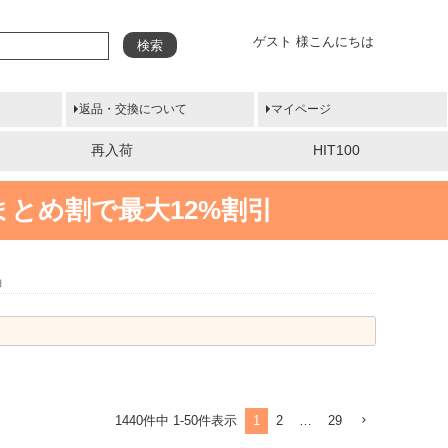
ゲスト 様こんにちは
検索
返品・交換について
マイページ
再入荷
HIT100
まとめ割で最大12%割引
袖
1
2
…
29
1440
件中
1
-
50
件表示