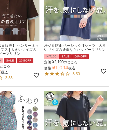
5日販売】 ヘンリーネッ
汗ジミ防止 ベーシック Tシャツ | 大き
ップス | 大きいサイズの
いサイズの通販ならハッピーマリリン
ピーマリリン
HIT100
SALE
50%OFF
0
SALE
20%OFF
¥
2,190
定価
のところ
ところ
¥
1,094
価格
税込
2
税込
3.50
3.33