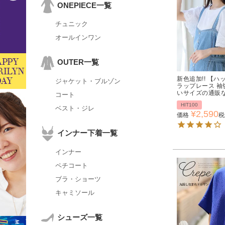
ONEPIECE一覧
チュニック
オールインワン
OUTER一覧
新色追加!! 【
ジャケット・ブルゾン
ラップレース 袖切
いサイズの通販
コート
HIT100
ベスト・ジレ
¥
2,590
価格
税
インナー下着一覧
インナー
ペチコート
ブラ・ショーツ
キャミソール
シューズ一覧