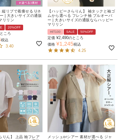
 縦リブで着痩せる Uネ
【ハッピーさらりん】 袖タックと袖ゴ
ー | 大きいサイズの通販
ムから選べる フレンチ袖 プルオーバ
マリリン
ー | 大きいサイズの通販ならハッピー
マリリン
LE
20%OFF
HIT100
SALE
50%OFF
ところ
¥
2,490
定価
のところ
4
税込
¥
1,245
価格
税込
3.40
4.25
らりん】 上品 袖フレア
メッシュorシアー 素材が選べる ジャ