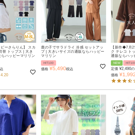
ハッピーさらりん】 スカ
鹿の子でサラドライ 冷感 セットアッ
【新作◆7月2
替 トップス | 大き
プ | 大きいサイズの通販ならハッピー
ク テレコ ト
ならハッピーマリリン
マリリン
通販ならハッ
HIT100
NEW
HIT10
¥
5,490
¥
2,490
定価
の
込
価格
税込
¥
1,99
4.20
価格