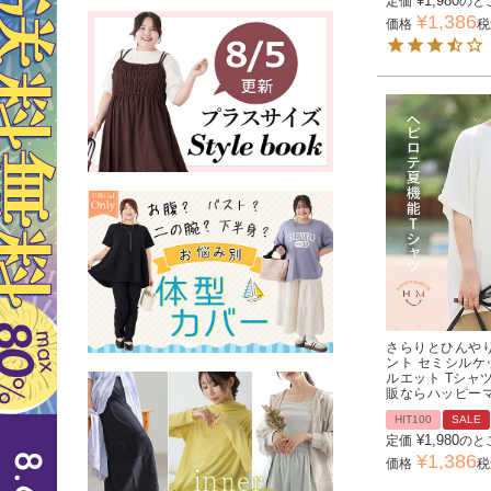
¥
1,980
定価
のと
¥
1,386
価格
税
さらりとひんやり
ント セミシルケ
ルエット Tシャツ
販ならハッピー
HIT100
SALE
¥
1,980
定価
のと
¥
1,386
価格
税