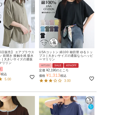
5日販売】 エアブラウス
USAコットン 綿100 袖切替 ゆるトッ
 前開き 接触冷感 吸水
プス | 大きいサイズの通販ならハッピ
ト | 大きいサイズの通販
ーマリリン
マリリン
HIT100
SALE
40%OFF
0
¥
2,190
定価
のところ
0
税込
¥
1,313
価格
税込
5.00
3.00