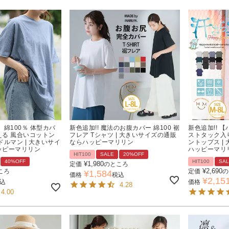
 綿100％ 体型カバ
新色追加!! 魔法のお腹カバー 綿100 裾
新色追加!! 
る 風合いコットン
フレア Tシャツ | 大きいサイズの通販
ストタック入
ドルマン | 大きいサイ
ならハッピーマリリン
ントップス |
ッピーマリリン
ハッピーマリ
HIT100
SALE
20%OFF
40%OFF
HIT100
SA
¥
1,980
定価
のところ
¥
2,690
ころ
定価
の
¥
1,584
価格
税込
¥
2,15
込
価格
4.28
4.00