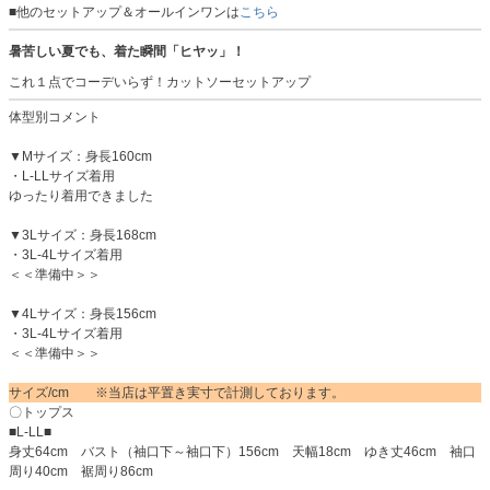
■他のセットアップ＆オールインワンは
こちら
暑苦しい夏でも、着た瞬間「ヒヤッ」！
これ１点でコーデいらず！カットソーセットアップ
体型別コメント
▼Mサイズ：身長160cm
・L-LLサイズ着用
ゆったり着用できました
▼3Lサイズ：身長168cm
・3L-4Lサイズ着用
＜＜準備中＞＞
▼4Lサイズ：身長156cm
・3L-4Lサイズ着用
＜＜準備中＞＞
サイズ/cm ※当店は平置き実寸で計測しております。
〇トップス
■L-LL■
身丈64cm バスト（袖口下～袖口下）156cm 天幅18cm ゆき丈46cm 袖口
周り40cm 裾周り86cm