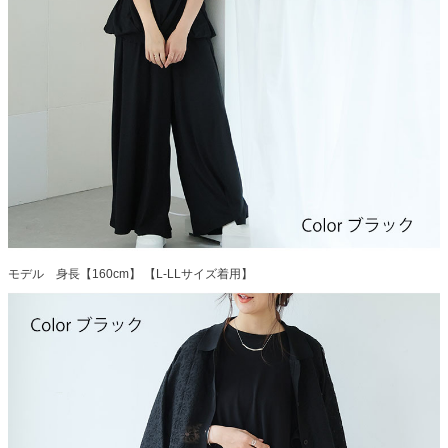
モデル 身長【160cm】 【L-LLサイズ着用】