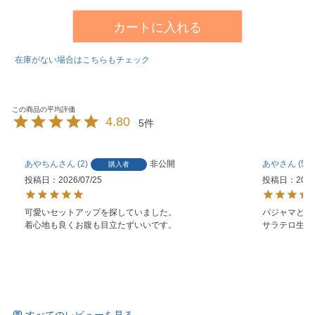
カートに入れる
在庫がない場合はこちらもチェック
4.80
5
あやちん
2
非公開
あや
52
購入者
投稿日
2026/07/25
投稿日
2026
可愛いセットアップを探していました。

パジャマとし
着心地も良くお腹も目立たずいいです。
サラテロ生地
すべてのレビューを見る