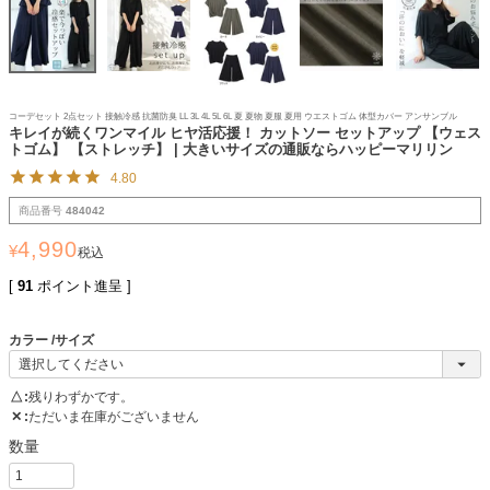
コーデセット 2点セット 接触冷感 抗菌防臭 LL 3L 4L 5L 6L 夏 夏物 夏服 夏用 ウエストゴム 体型カバー アンサンブル
キレイが続くワンマイル ヒヤ活応援！ カットソー セットアップ 【ウェス
トゴム】 【ストレッチ】 | 大きいサイズの通販ならハッピーマリリン
4.80
商品番号
484042
4,990
¥
税込
[
91
ポイント進呈 ]
カラー
サイズ
△
残りわずかです。
✕
ただいま在庫がございません