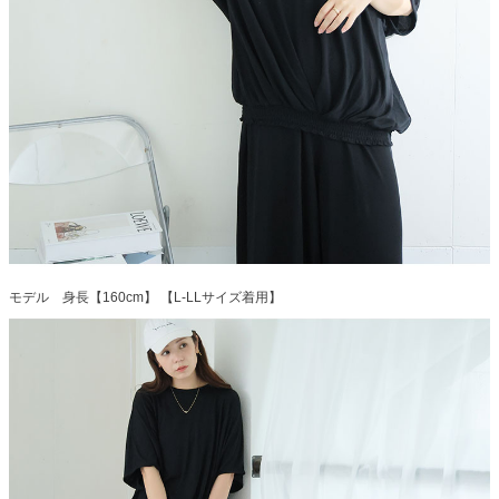
モデル 身長【160cm】 【L-LLサイズ着用】