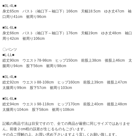
■3L-4L■
身丈65cm バスト（袖口下～袖口下）166cm 天幅18.5cm ゆき丈47cm 袖
口周り41cm 裾周り96cm
■5L-6L■
身丈66cm バスト（袖口下～袖口下）176cm 天幅19cm ゆき丈48cm 袖口
周り42cm 裾周り106cm
〇パンツ
■L-LL■
総丈90cm ウエスト78-98cm ヒップ150cm 前股上38cm 後股上46cm 太
腿周り94cm 股下56cm 裾周り98cm
■3L-4L■
総丈92cm ウエスト88-108cm ヒップ160cm 前股上39cm 後股上47cm
太腿周り99cm 股下57cm 裾周り103cm
■5L-6L■
総丈94cm ウエスト98-118cm ヒップ170cm 前股上40cm 後股上48cm
太腿周り104cm 股下58cm 裾周り108cm
記載の商品寸法は目安ですので、全ての商品が厳密に同じサイズではありませ
ん。前後２cm程の誤差が生じるものもございます。
その点ご理解の上、お買い求め下さいますよう宜しくお願い致します。