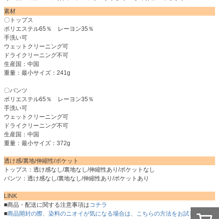
素材
〇トップス
ポリエステル65％ レーヨン35％
手洗い可
ウェットクリーニング可
ドライクリーニング不可
生産国：中国
重量：最小サイズ：241g
〇パンツ
ポリエステル65％ レーヨン35％
手洗い可
ウェットクリーニング可
ドライクリーニング不可
生産国：中国
重量：最小サイズ：372g
透け感/裏地/伸縮性/ポケット
トップス：透け感なし/裏地なし/伸縮性あり/ポケットなし
パンツ：透け感なし/裏地なし/伸縮性あり/ポケットあり
LINK
■商品・配送に関する注意事項は
コチラ
■
商品開封の際、染料のニオイが気になる場合は、こちらの方法をお試しくださ