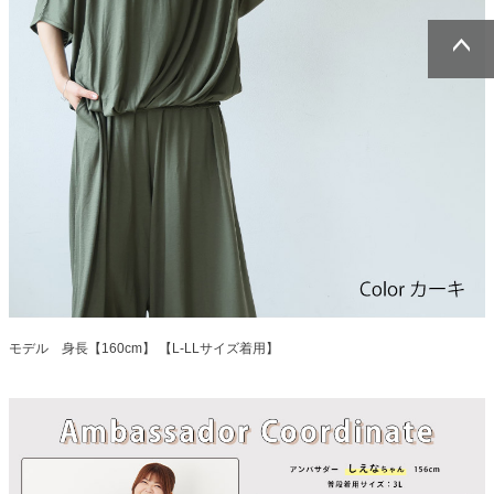
ページトッ
ページトッ
プへ
プへ
モデル 身長【160cm】 【L-LLサイズ着用】