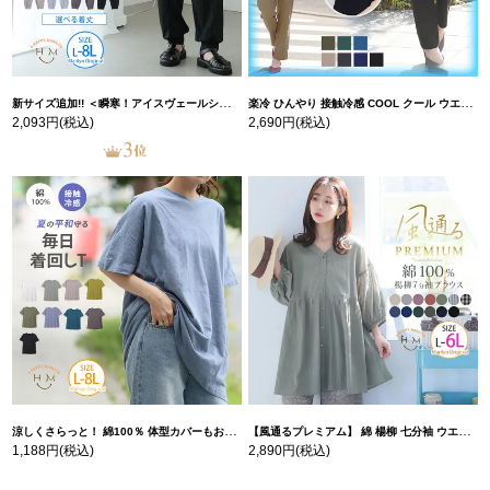
新サイズ追加!! ＜瞬寒！アイスヴェールシリーズ＞ 美脚 ジョガーパンツ 【ウェストゴム】 【ストレッチ】 | 大きいサイズの通販ならハッピーマリリン
楽冷 ひんやり 接触冷感 COOL クール ウエストゴム 楽ちん ストレッチ 美脚 レギパン 【ストレッチ】 | 大きいサイズの通販ならハッピーマリリン
2,093円
(税込)
2,690円
(税込)
涼しくさらっと！ 綿100％ 体型カバーもお洒落も叶える 風合いコットン ゆるシルエット ドルマン | 大きいサイズの通販ならハッピーマリリン
【風通るプレミアム】 綿 楊柳 七分袖 ウエストギャザー ブラウス | 大きいサイズの通販ならハッピーマリリン
1,188円
(税込)
2,890円
(税込)