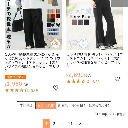
ページトッ
プへ
ひんやり 接触冷感 丈が選べる さら
しゃり伸び 楊柳 裾フレアパンツ【ウ
っと美脚 カットプリーツパンツ【ウ
ェストゴム】【ストレッチ】 | 大き
ェストゴム】【ストレッチ】 | 大き
いサイズの通販ならハッピーマリリ
いサイズの通販ならハッピーマリリ
ン
ン
2,690
¥
税込
小柄さん丈有
3.00
1,980
¥
税込
3.46
並び替え
おすすめ順
新着順
高評価順
価格が安い順
514
件中
1
-
50
件表示
1
2
11
…