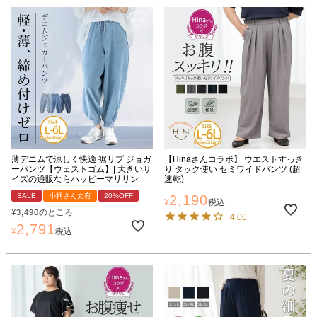
薄デニムで涼しく快適 裾リブ ジョガ
【Hinaさんコラボ】 ウエストすっき
ーパンツ【ウェストゴム】| 大きいサ
り タック使い セミワイドパンツ (超
イズの通販ならハッピーマリリン
速乾)
SALE
小柄さん丈有
20%OFF
2,190
¥
税込
¥
のところ
3,490
4.00
2,791
¥
税込