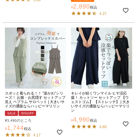
2,890
¥
税込
4.37
スポッと着られる！！ ”楽かわ”シリ
キレイが続くワンマイル ヒヤ活応
ーズ！ お腹・お尻隠す セットアップ
援！ カットソー セットアップ 【ウ
見え ペプラム サロペット | 大きいサ
ェストゴム】 【ストレッチ】 | 大き
イズの通販ならハッピーマリリン
いサイズの通販ならハッピーマリリ
ン
SALE
50%OFF
4,990
¥
のところ
¥
税込
3,490
1,744
4.80
¥
税込
4.17