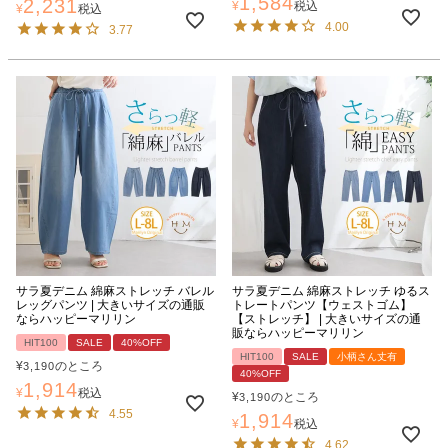
1,584
2,231
¥
税込
¥
税込
4.00
3.77
サラ夏デニム 綿麻ストレッチ バレル
サラ夏デニム 綿麻ストレッチ ゆるス
レッグパンツ | 大きいサイズの通販
トレートパンツ【ウェストゴム】
ならハッピーマリリン
【ストレッチ】 | 大きいサイズの通
販ならハッピーマリリン
HIT100
SALE
40%OFF
HIT100
SALE
小柄さん丈有
¥
のところ
3,190
40%OFF
1,914
¥
税込
¥
のところ
3,190
4.55
1,914
¥
税込
4.62