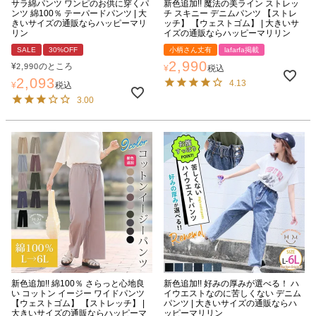
サラ綿パンツ ワンピのお供に穿くパ
新色追加!! 魔法の美ライン ストレッ
ンツ 綿100％ テーパードパンツ | 大
チ スキニー デニムパンツ 【ストレ
きいサイズの通販ならハッピーマリ
ッチ】 【ウェストゴム】 | 大きいサ
リン
イズの通販ならハッピーマリリン
SALE
30%OFF
小柄さん丈有
lafarfa掲載
2,990
¥
のところ
2,990
¥
税込
2,093
4.13
¥
税込
3.00
新色追加!! 綿100％ さらっと心地良
新色追加!! 好みの厚みが選べる！ ハ
い コットン イージー ワイドパンツ
イウエストなのに苦しくない デニム
【ウェストゴム】 【ストレッチ】 |
パンツ | 大きいサイズの通販ならハ
大きいサイズの通販ならハッピーマ
ッピーマリリン