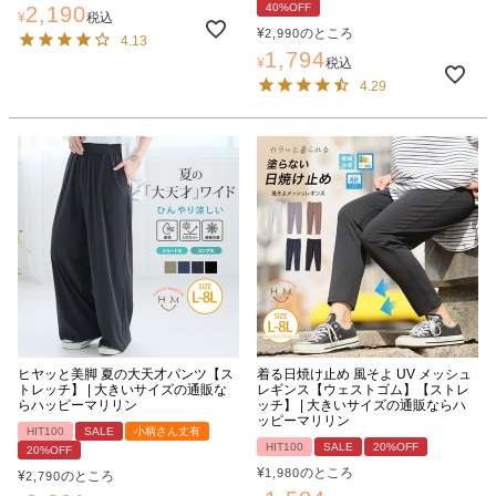
40%OFF
2,190
¥
税込
¥
のところ
2,990
4.13
1,794
¥
税込
4.29
ヒヤッと美脚 夏の大天才パンツ【ス
着る日焼け止め 風そよ UV メッシュ
トレッチ】 | 大きいサイズの通販な
レギンス【ウェストゴム】【ストレ
らハッピーマリリン
ッチ】 | 大きいサイズの通販ならハ
ッピーマリリン
HIT100
SALE
小柄さん丈有
HIT100
SALE
20%OFF
20%OFF
¥
のところ
1,980
¥
のところ
2,790