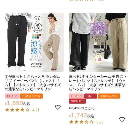
丈が選べる！ さらっとろ ランダム
選べる2丈 センターシーム 美脚 スト
リブ イージーパンツ【ウェストゴ
レートパンツ【ストレッチ】【ウェ
ム】【ストレッチ】 | 大きいサイズ
ストゴム】 | 大きいサイズの通販な
の通販ならハッピーマリリン
らハッピーマリリン
HIT100
小柄さん丈有
HIT100
SALE
小柄さん丈有
30%OFF
1,890
¥
税込
¥
のところ
2,490
4.21
1,742
¥
税込
3.33