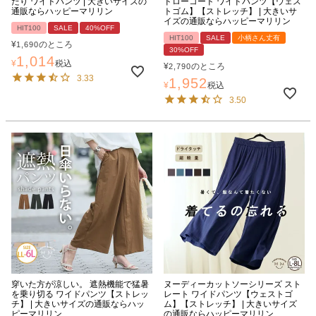
たり ワイドパンツ | 大きいサイズの
ドローコード ワイドパンツ【ウェス
通販ならハッピーマリリン
トゴム】【ストレッチ】 | 大きいサ
イズの通販ならハッピーマリリン
HIT100
SALE
40%OFF
HIT100
SALE
小柄さん丈有
¥
のところ
1,690
30%OFF
1,014
¥
税込
¥
のところ
2,790
3.33
1,952
¥
税込
3.50
穿いた方が涼しい。 遮熱機能で猛暑
ヌーディーカットソーシリーズ スト
を乗り切る ワイドパンツ【ストレッ
レート ワイドパンツ【ウェストゴ
チ】 | 大きいサイズの通販ならハッ
ム】【ストレッチ】 | 大きいサイズ
ピーマリリン
の通販ならハッピーマリリン