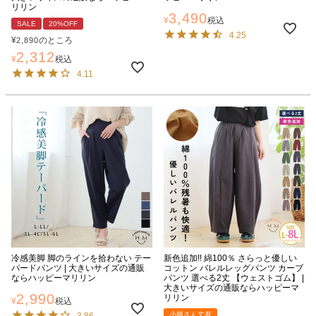
リリン
3,490
¥
税込
SALE
20%OFF
4.25
¥
のところ
2,890
2,312
¥
税込
4.11
冷感美脚 脚のラインを拾わない テー
新色追加!! 綿100％ さらっと優しい
パードパンツ | 大きいサイズの通販
コットン バレルレッグパンツ カーブ
ならハッピーマリリン
パンツ 選べる2丈 【ウェストゴム】 |
大きいサイズの通販ならハッピーマ
2,990
リリン
¥
税込
小柄さん丈有
3.86