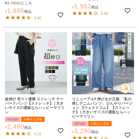
¥
のところ
3,790
1,952
¥
税込
1,895
¥
税込
3.90
4.40
超伸び 骨スト優勝 ストレッチ テー
リニューアル!! 伸びるが正義 「私の
パードパンツ【ストレッチ】 | 大き
推しデニムパンツ」 ひんやりバージ
いサイズの通販ならハッピーマリリ
ョン 【ウェストゴム】 【ストレッ
ン
チ】 | 大きいサイズの通販ならハッ
ピーマリリン
HIT100
小柄さん丈有
HIT100
小柄さん丈有
2,490
¥
税込
3,290
¥
税込
4.15
4.36