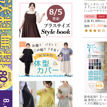
涼しくさらっと！
ド Tシャツ | 
ハッピーマリリ
HIT100
SALE
¥
1,980
定価
のと
¥
1,386
価格
税
新色追加!! 【
袖 体型カバー チ
イズの通販なら