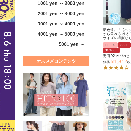
1001 yen ～ 2000 yen
2001 yen ～ 3000 yen
3001 yen ～ 4000 yen
新色追加!! 【
4001 yen ～ 5000 yen
から選べる ゆる
サイズの通販な
5001 yen ～
HIT100
SALE
30%OFF
¥
2,590
定価
のと
¥
1,812
オススメコンテンツ
価格
税