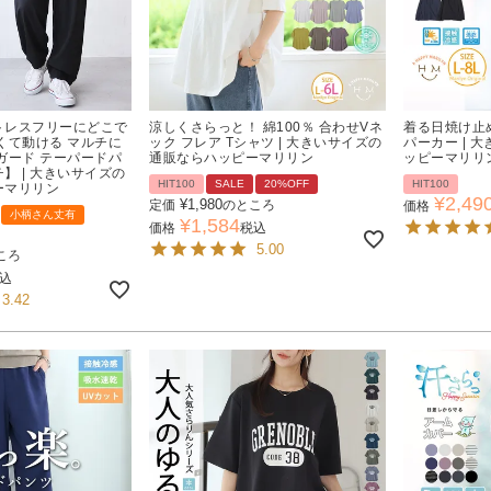
トレスフリーにどこで
涼しくさらっと！ 綿100％ 合わせVネ
着る日焼け止め
くて動ける マルチに
ック フレア Tシャツ | 大きいサイズの
パーカー | 
ガード テーパードパ
通販ならハッピーマリリン
ッピーマリリ
】 | 大きいサイズの
HIT100
SALE
20%OFF
HIT100
ーマリリン
¥
2,49
¥
1,980
定価
のところ
価格
小柄さん丈有
¥
1,584
価格
税込
5.00
ころ
込
3.42