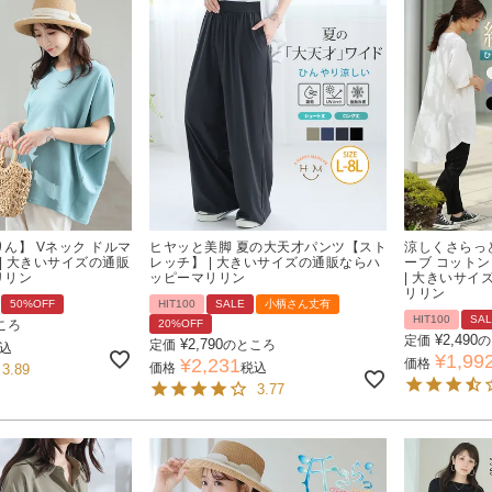
ん】 Vネック ドルマ
ヒヤッと美脚 夏の大天才パンツ【スト
涼しくさらっと
 | 大きいサイズの通販
レッチ】 | 大きいサイズの通販ならハ
ーブ コットン
リリン
ッピーマリリン
| 大きいサ
リリン
50%OFF
HIT100
SALE
小柄さん丈有
HIT100
SA
ころ
20%OFF
¥
2,490
定価
の
¥
2,790
定価
のところ
込
¥
1,99
¥
2,231
価格
価格
税込
3.89
3.77