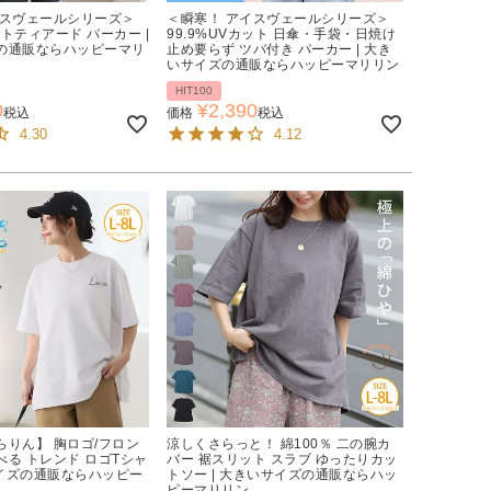
イスヴェールシリーズ＞
＜瞬寒！ アイスヴェールシリーズ＞
ットティアード パーカー |
99.9%UVカット 日傘・手袋・日焼け
の通販ならハッピーマリ
止め要らず ツバ付き パーカー | 大き
いサイズの通販ならハッピーマリリン
HIT100
0
¥
2,390
税込
価格
税込
4.30
4.12
らりん】 胸ロゴ/フロン
涼しくさらっと！ 綿100％ 二の腕カ
る トレンド ロゴTシャ
バー 裾スリット スラブ ゆったりカッ
サイズの通販ならハッピー
トソー | 大きいサイズの通販ならハッ
ピーマリリン