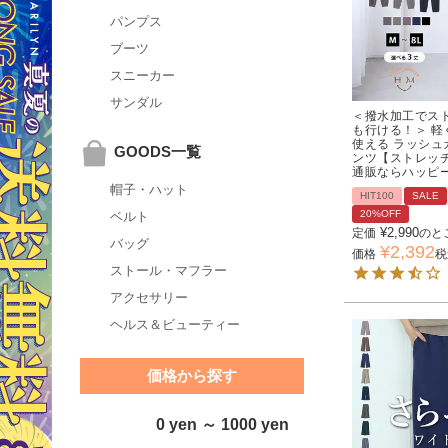
パンプス
ブーツ
スニーカー
サンダル
＜撥水加工でス
も行ける！＞ 軽
使える ラッシュ
GOODS一覧
ンツ【ストレッチ
通販ならハッピ
帽子・ハット
HIT100
SALE
20%OFF
ベルト
¥
2,990
定価
のと
バッグ
¥
2,392
価格
税
ストール・マフラー
アクセサリー
ヘルス＆ビューティー
価格から探す
0 yen ～ 1000 yen