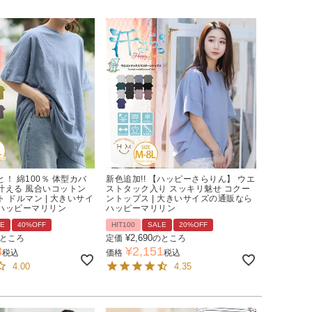
！ 綿100％ 体型カバ
新色追加!! 【ハッピーさらりん】 ウエ
叶える 風合いコットン
ストタック入り スッキリ魅せ コクー
 ドルマン | 大きいサイ
ントップス | 大きいサイズの通販なら
ハッピーマリリン
ハッピーマリリン
LE
40%OFF
HIT100
SALE
20%OFF
¥
2,690
ところ
定価
のところ
8
¥
2,151
税込
価格
税込
4.00
4.35