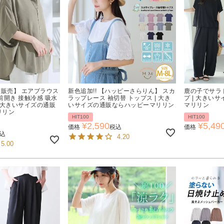
日販売】 エアブラウス
新色追加!! 【ハッピーさらりん】 スカ
鹿の子でサラ
前開き 接触冷感 吸水
ラップレース 袖切替 トップス | 大き
プ | 大きい
| 大きいサイズの通販
いサイズの通販ならハッピーマリリン
マリリン
リリン
HIT100
HIT100
¥
2,590
¥
5,49
価格
税込
価格
込
4.20
5.00