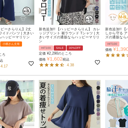
ハッピーさらりん】2丈
新色追加!! 【ハッピーさらりん】 カレ
新色追加!! 
ワイドパンツ | 大きい
ッジプリント 裾ラウンド Tシャツ | 大
しから守る ア
らハッピーマリリン
きいサイズの通販ならハッピーマリリ
ズの通販なら
ン
小柄さん丈有
HIT100
HIT100
SALE
30%OFF
¥
1,39
価格
¥
2,290
定価
のところ
ころ
¥
1,602
価格
税込
込
4.38
4.17