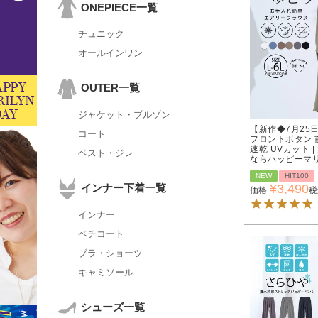
ONEPIECE一覧
チュニック
オールインワン
OUTER一覧
ジャケット・ブルゾン
【新作◆7月25
コート
フロントボタン 
速乾 UVカット 
ベスト・ジレ
ならハッピーマ
NEW
HIT100
インナー下着一覧
¥
3,490
価格
税
インナー
ペチコート
ブラ・ショーツ
キャミソール
シューズ一覧