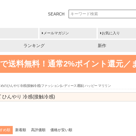
SEARCH
メールマガジン
お気に入り
ランキング
新作
円以上で送料無料！
通常2%ポイント還元／
めのひんやり冷感(接触冷感)ファッション|レディース通販| ハッピー マリリン
 ひんやり 冷感(接触冷感)
すめ順
新着順
高評価順
価格が安い順