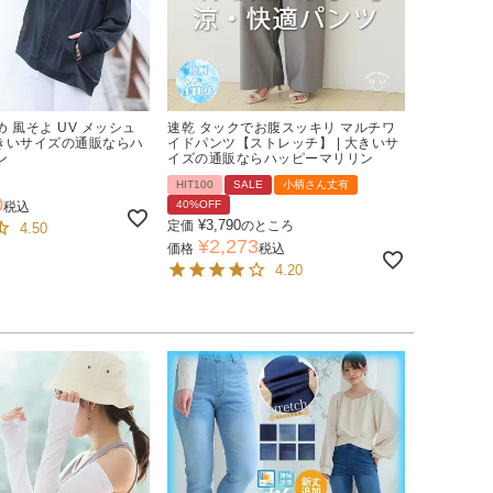
 風そよ UV メッシュ
速乾 タックでお腹スッキリ マルチワ
大きいサイズの通販ならハ
イドパンツ【ストレッチ】 | 大きいサ
ン
イズの通販ならハッピーマリリン
HIT100
SALE
小柄さん丈有
0
40%OFF
税込
¥
3,790
定価
のところ
4.50
¥
2,273
価格
税込
4.20