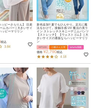
【ハッピーさらりん】 日差
新色追加!! 夏でもひんやり。足元に魔
ームカバー | 大きいサイ
法をかけて。接触冷感 UV 魔法の美ラ
ハッピーマリリン
イン ストレッチスキニーデニムパンツ
【ストレッチ】 【ウェストゴム】 | 大
きいサイズの通販ならハッピーマリリ
0
ン
税込
3.84
HIT100
小柄さん丈有
lafarfa掲載
¥
2,790
価格
税込
4.18