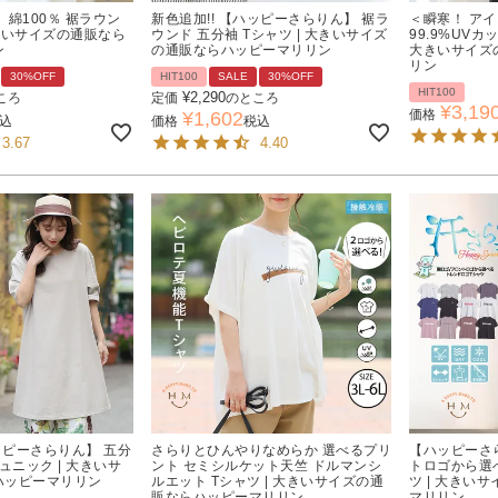
 綿100％ 裾ラウン
新色追加!! 【ハッピーさらりん】 裾ラ
＜瞬寒！ ア
大きいサイズの通販なら
ウンド 五分袖 Tシャツ | 大きいサイズ
99.9%UVカ
ン
の通販ならハッピーマリリン
大きいサイズ
リン
30%OFF
HIT100
SALE
30%OFF
HIT100
¥
2,290
ころ
定価
のところ
¥
3,19
価格
¥
1,602
込
価格
税込
3.67
4.40
ハッピーさらりん】 五分
さらりとひんやりなめらか 選べるプリ
【ハッピーさ
ュニック | 大きいサ
ント セミシルケット天竺 ドルマンシ
トロゴから選べ
ハッピーマリリン
ルエット Tシャツ | 大きいサイズの通
ツ | 大きい
販ならハッピーマリリン
マリリン