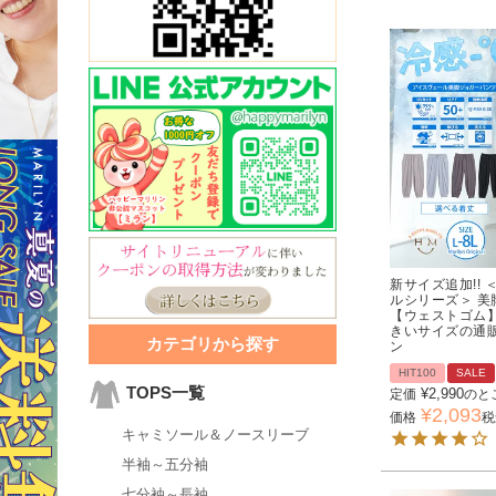
新サイズ追加!!
ルシリーズ＞ 美
【ウェストゴム】
きいサイズの通
カテゴリから探す
ン
HIT100
SALE
TOPS一覧
¥
2,990
定価
のと
¥
2,093
価格
税
キャミソール＆ノースリーブ
半袖～五分袖
七分袖～長袖