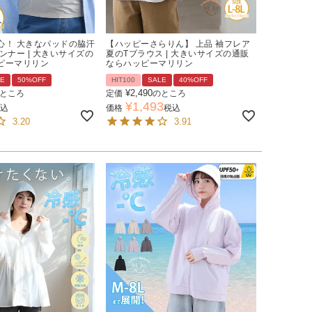
心！ 大きなパッドの脇汗
【ハッピーさらりん】 上品 袖フレア
ンナー | 大きいサイズの
夏のTブラウス | 大きいサイズの通販
ピーマリリン
ならハッピーマリリン
LE
50%OFF
HIT100
SALE
40%OFF
¥
2,490
ところ
定価
のところ
¥
1,493
込
価格
税込
3.20
3.91