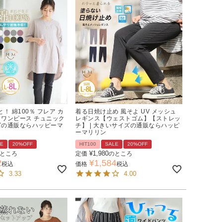
！ 綿100％ フレア カ
着る日焼け止め 風そよ UV メッシュ
 ワンピース チュニック
レギンス【ウェストゴム】【ストレッ
イズの通販ならハッピーマ
チ】 | 大きいサイズの通販ならハッピ
ーマリリン
LE
20%OFF
HIT100
SALE
20%OFF
¥
1,980
ところ
定価
のところ
2
¥
1,584
税込
価格
税込
3.33
4.00