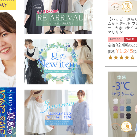
【ハッピーさらり
ムから選べる フ
ー | 大きいサ
マリリン
HIT100
SALE
¥
2,490
定価
のと
¥
1,245
価格
税