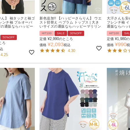
ん】 袖タックと袖ゴ
新色追加!! 【ハッピーさらりん】 ウエ
大汗さんも安
レンチ袖 プルオーバ
スト切替え ペプラム トップス | 大き
フレンチ袖 イ
イズの通販ならハッピー
いサイズの通販ならハッピーマリリン
通販ならハッ
HIT100
SALE
30%OFF
HIT100
SA
50%OFF
¥
2,990
¥
1,980
定価
のところ
定価
の
ころ
¥
2,093
¥
990
価格
税込
価格
税
込
4.30
4.25