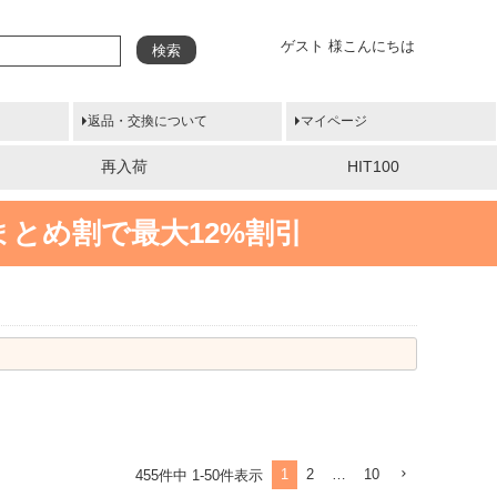
ゲスト 様こんにちは
検索
返品・交換について
マイページ
再入荷
HIT100
まとめ割で最大12%割引
1
2
…
10
455
件中
1
-
50
件表示