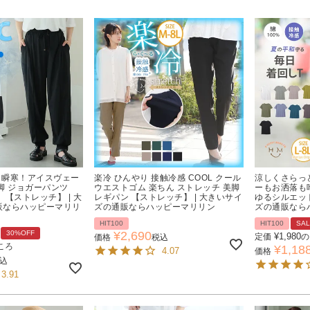
 ＜瞬寒！アイスヴェー
楽冷 ひんやり 接触冷感 COOL クール
涼しくさらっと
脚 ジョガーパンツ
ウエストゴム 楽ちん ストレッチ 美脚
ーもお洒落も
 【ストレッチ】 | 大
レギパン 【ストレッチ】 | 大きいサイ
ゆるシルエット
販ならハッピーマリリ
ズの通販ならハッピーマリリン
ズの通販なら
HIT100
HIT100
SA
30%OFF
¥
2,690
¥
1,980
定価
の
価格
税込
ころ
¥
1,18
4.07
価格
込
3.91