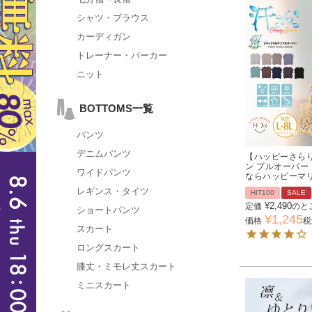
シャツ・ブラウス
カーディガン
トレーナー・パーカー
ニット
BOTTOMS一覧
パンツ
デニムパンツ
【ハッピーさらり
ン プルオーバー
ワイドパンツ
ならハッピーマ
レギンス・タイツ
HIT100
SALE
¥
2,490
定価
のと
ショートパンツ
¥
1,245
価格
税
スカート
ロングスカート
膝丈・ミモレ丈スカート
ミニスカート