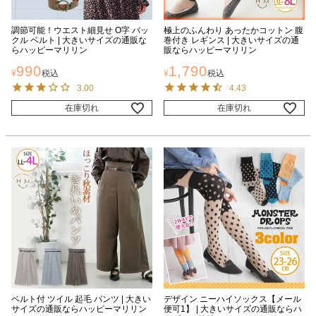
調節可能！ウエスト細見せ O字 バッ
極上のふんわり あったかコットン 腹
クル ベルト | 大きいサイズの通販な
巻付き レギンス | 大きいサイズの通
らハッピーマリリン
販ならハッピーマリリン
990
1,790
¥
税込
¥
税込
3.00
4.43
在庫切れ
在庫切れ
ベルト付 ツイル 起毛 パンツ | 大きい
デザイン ニーハイソックス【メール
サイズの通販ならハッピーマリリン
便可1】 | 大きいサイズの通販ならハ