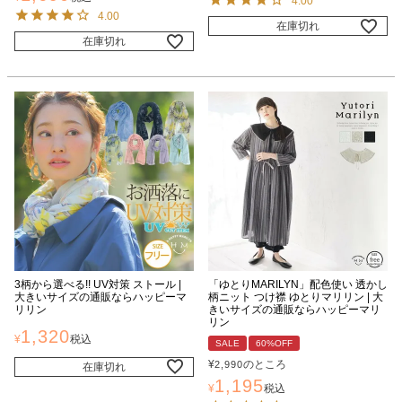
4.00
4.00
在庫切れ
在庫切れ
3柄から選べる!! UV対策 ストール |
「ゆとりMARILYN」配色使い 透かし
大きいサイズの通販ならハッピーマ
柄ニット つけ襟 ゆとりマリリン | 大
リリン
きいサイズの通販ならハッピーマリ
リン
1,320
¥
税込
SALE
60%OFF
¥
のところ
2,990
在庫切れ
1,195
¥
税込