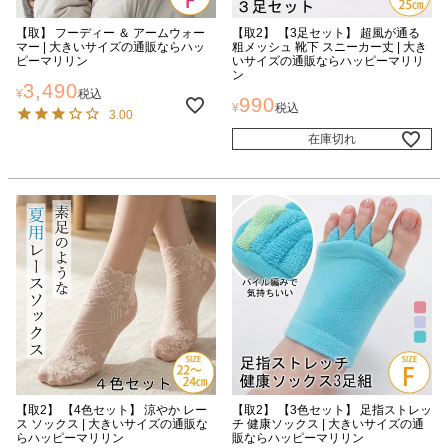
【取】 フーディー ＆ アームウォー
【取2】 【3足セット】 超風が通る
マー | 大きいサイズの通販ならハッ
粗メッシュ 靴下 スニーカー丈 | 大き
ピーマリリン
いサイズの通販ならハッピーマリリ
ン
3,490
¥
税込
990
¥
税込
3.00
在庫切れ
【取2】 【4色セット】 涼やか レー
【取2】 【3色セット】 足指ストレッ
ス ソックス | 大きいサイズの通販な
チ 健康ソックス | 大きいサイズの通
らハッピーマリリン
販ならハッピーマリリン