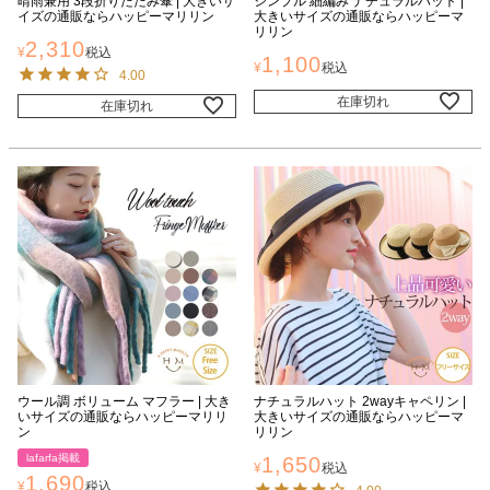
晴雨兼用 3段折りたたみ傘 | 大きいサ
シンプル 細編み ナチュラルハット |
イズの通販ならハッピーマリリン
大きいサイズの通販ならハッピーマ
リリン
2,310
¥
税込
1,100
¥
税込
4.00
在庫切れ
在庫切れ
ウール調 ボリューム マフラー | 大き
ナチュラルハット 2wayキャペリン |
いサイズの通販ならハッピーマリリ
大きいサイズの通販ならハッピーマ
ン
リリン
lafarfa掲載
1,650
¥
税込
1,690
¥
税込