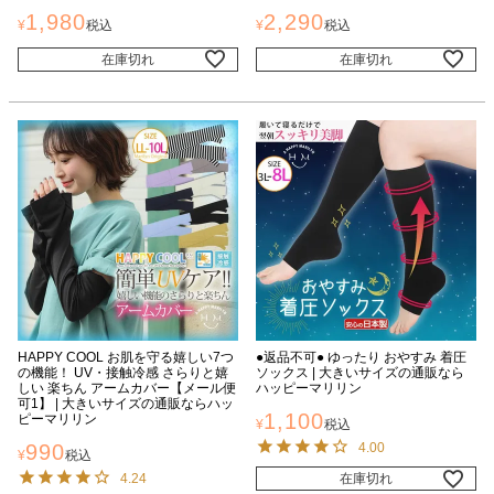
1,980
2,290
¥
税込
¥
税込
在庫切れ
在庫切れ
HAPPY COOL お肌を守る嬉しい7つ
●返品不可● ゆったり おやすみ 着圧
の機能！ UV・接触冷感 さらりと嬉
ソックス | 大きいサイズの通販なら
しい 楽ちん アームカバー【メール便
ハッピーマリリン
可1】 | 大きいサイズの通販ならハッ
1,100
ピーマリリン
¥
税込
990
4.00
¥
税込
4.24
在庫切れ