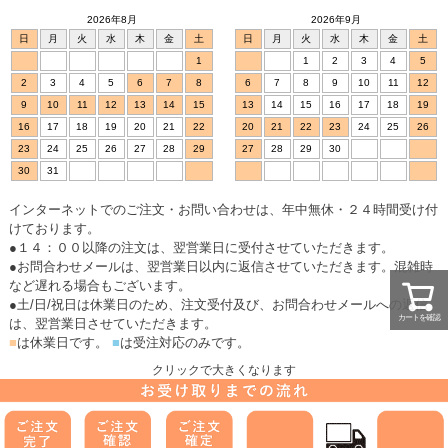
2026年8月
2026年9月
日
月
火
水
木
金
土
日
月
火
水
木
金
土
1
1
2
3
4
5
2
3
4
5
6
7
8
6
7
8
9
10
11
12
9
10
11
12
13
14
15
13
14
15
16
17
18
19
16
17
18
19
20
21
22
20
21
22
23
24
25
26
23
24
25
26
27
28
29
27
28
29
30
30
31
インターネットでのご注文・お問い合わせは、年中無休・２４時間受け付
けております。
●１４：００以降の注文は、翌営業日に受付させていただきます。
●お問合わせメールは、翌営業日以内に返信させていただきます。混雑時
など遅れる場合もございます。
●土/日/祝日は休業日のため、注文受付及び、お問合わせメールへの返信
カートを確認
は、翌営業日させていただきます。
■
は休業日です。
■
は受注対応のみです。
クリックで大きくなります