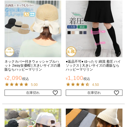
ネックカバー付きウォッシャブルハ
●返品不可● ゆったり 綿混 着圧 ハイ
ット 2way女優帽 | 大きいサイズの通
ソックス | 大きいサイズの通販なら
販ならハッピーマリリン
ハッピーマリリン
2,090
1,100
¥
税込
¥
税込
5.00
4.50
在庫切れ
在庫切れ