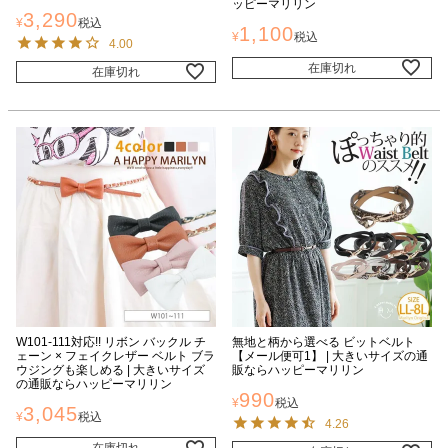
ッピーマリリン
3,290
¥
税込
1,100
¥
税込
4.00
在庫切れ
在庫切れ
W101-111対応!! リボン バックル チ
無地と柄から選べる ビットベルト
ェーン × フェイクレザー ベルト ブラ
【メール便可1】 | 大きいサイズの通
ウジングも楽しめる | 大きいサイズ
販ならハッピーマリリン
の通販ならハッピーマリリン
990
¥
税込
3,045
¥
税込
4.26