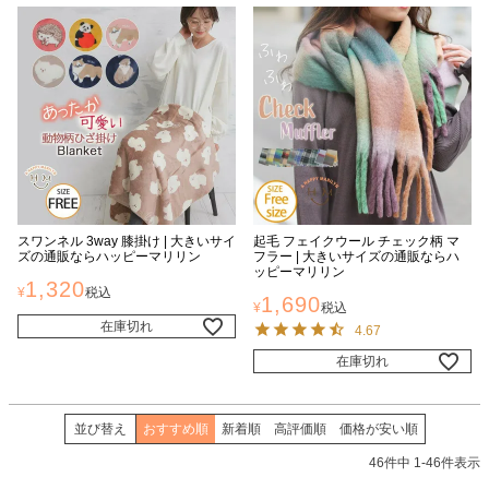
スワンネル 3way 膝掛け | 大きいサイ
起毛 フェイクウール チェック柄 マ
ズの通販ならハッピーマリリン
フラー | 大きいサイズの通販ならハ
ッピーマリリン
1,320
¥
税込
1,690
¥
税込
在庫切れ
4.67
在庫切れ
並び替え
おすすめ順
新着順
高評価順
価格が安い順
46
件中
1
-
46
件表示