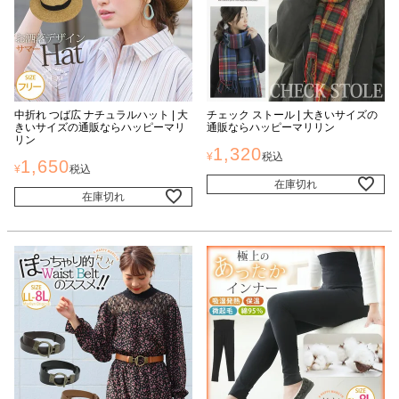
中折れ つば広 ナチュラルハット | 大
チェック ストール | 大きいサイズの
きいサイズの通販ならハッピーマリ
通販ならハッピーマリリン
リン
1,320
¥
税込
1,650
¥
税込
在庫切れ
在庫切れ