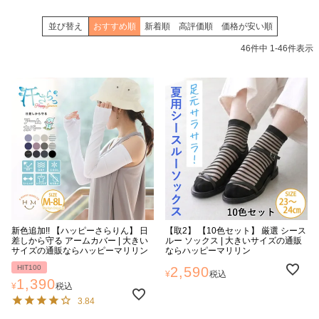
並び替え
おすすめ順
新着順
高評価順
価格が安い順
46
件中
1
-
46
件表示
新色追加!! 【ハッピーさらりん】 日
【取2】 【10色セット】 厳選 シース
差しから守る アームカバー | 大きい
ルー ソックス | 大きいサイズの通販
サイズの通販ならハッピーマリリン
ならハッピーマリリン
HIT100
2,590
¥
税込
1,390
¥
税込
3.84