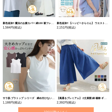
新色追加!! 魔法のお腹カバー 綿100 裾フレア Tシャツ | 大きいサイズの通販ならハッピーマリリン
新色追加!! 【ハッピーさらりん】 ウエストタック入り スッキリ魅せ コクーントップス | 大きいサイズの通販ならハッピーマリリン
1,584円
(税込)
2,151円
(税込)
サラ肌 ブラトップ シリーズ 締め付けない リブ タンクトップ | 大きいサイズの通販ならハッピーマリリン
【風通るプレミアム】 2丈展開 綿 楊柳 ギャザー フレア スカンツ 【ウェストゴム】 | 大きいサイズの通販ならハッピーマリリン
1,188円
(税込)
2,392円
(税込)
10位以降はこちら