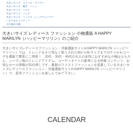
大きいサイズ ストール・マフラー
大きいサイズ 帽子・ハット
大きいサイズ ベルト
大きいサイズ バッグ
大きいサイズ ソックス・レッグウォーマー
ヘルス＆ビューティー
その他の小物
大きいサイズ レディース ファッション 小物通販 A HAPPY
MARILYN（ハッピーマリリン）のご紹介
大きいサイズレディースファッション・洋服通販サイトA HAPPY MARILYN（ハッピー
マリリン）では、トレンドをさり気なく取り入れたMから8Lサイズまでポチャかわコー
デを通販で豊富にご用意！ 20代・30代・40代の大人の女性におすすめな小物はもちろ
ん、シーズン毎のトレンドアイテム、コーディネートの参考になる特集コンテンツ、お
得なセール情報が目白押しです。最新のファストファッションを提案している大きいサ
イズレディースファッション・洋服通販サイトA HAPPY MARILYN（ハッピーマリリ
ン）で、是非ファッションを楽しんでみて下さい。
CALENDAR