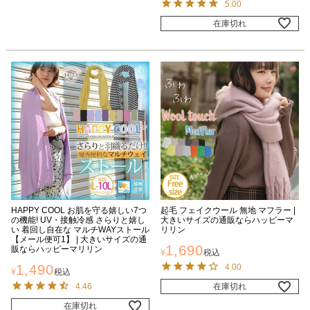
5.00
在庫切れ
HAPPY COOL お肌を守る嬉しい7つ
起毛 フェイクウール 無地 マフラー |
の機能! UV・接触冷感 さらりと嬉し
大きいサイズの通販ならハッピーマ
い 着回し自在な マルチWAYストール
リリン
【メール便可1】 | 大きいサイズの通
1,690
販ならハッピーマリリン
¥
税込
1,490
4.00
¥
税込
4.46
在庫切れ
在庫切れ