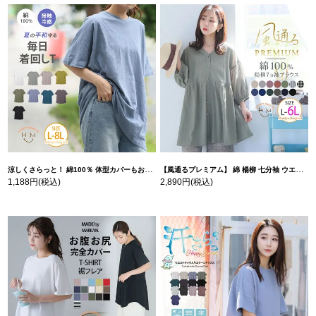
涼しくさらっと！ 綿100％ 体型カバーもお洒落も叶える 風合いコットン ゆるシルエット ドルマン | 大きいサイズの通販ならハッピーマリリン
【風通るプレミアム】 綿 楊柳 七分袖 ウエストギャザー ブラウス | 大きいサイズの通販ならハッピーマリリン
1,188円
(税込)
2,890円
(税込)