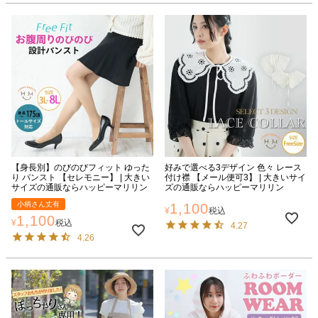
【身長別】のびのびフィット ゆった
好みで選べる3デザイン 色々 レース
り パンスト 【セレモニー】 | 大きい
付け襟 【メール便可3】 | 大きいサイ
サイズの通販ならハッピーマリリン
ズの通販ならハッピーマリリン
小柄さん丈有
1,100
¥
税込
1,100
¥
税込
4.27
4.26