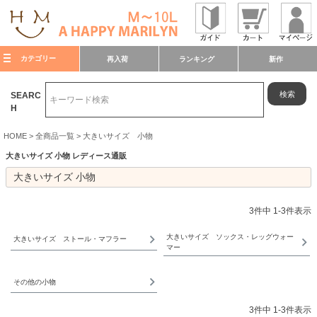
カテゴリー
再入荷
ランキング
新作
検索
SEARC
H
HOME
全商品一覧
大きいサイズ 小物
大きいサイズ 小物 レディース通販
大きいサイズ 小物
3
件中
1
-
3
件表示
大きいサイズ ソックス・レッグウォー
大きいサイズ ストール・マフラー
マー
その他の小物
3
件中
1
-
3
件表示