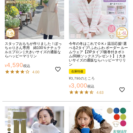
スタッフおもちが作りました！ぽっ
今年の冬はこれでＯＫ♪ 温活応援! 選
ちゃりさん専用 綿100％ナチュラ
べる2タイプ! ふわふわ ボーダー ルー
ルエプロン | 大きいサイズの通販な
ムウェア【ZIPタイプ/腹巻付きボト
らハッピーマリリン
ム/同柄ソックスプレゼント】 | 大き
いサイズの通販ならハッピーマリリ
4,590
ン
¥
税込
在庫特価
4.00
¥
のところ
3,790
3,000
¥
税込
4.63