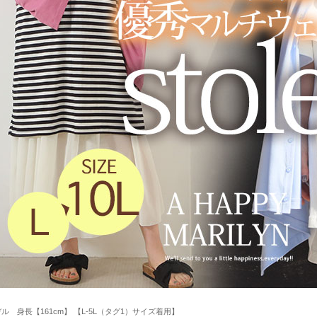
ル 身長【161cm】 【L-5L（タグ1）サイズ着用】