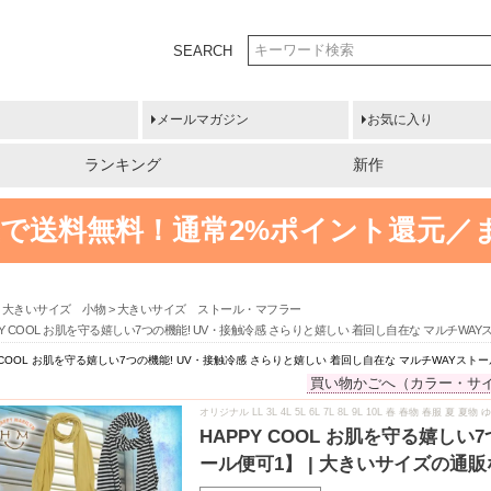
SEARCH
メールマガジン
お気に入り
ランキング
新作
円以上で送料無料！
通常2%ポイント還元／
大きいサイズ 小物
大きいサイズ ストール・マフラー
PY COOL お肌を守る嬉しい7つの機能! UV・接触冷感 さらりと嬉しい 着回し自在な マルチW
Y COOL お肌を守る嬉しい7つの機能! UV・接触冷感 さらりと嬉しい 着回し自在な マルチWAYス
買い物かごへ（カラー・サ
オリジナル LL 3L 4L 5L 6L 7L 8L 9L 10L 春 春物 春服 夏
HAPPY COOL お肌を守る嬉し
ール便可1】 | 大きいサイズの通