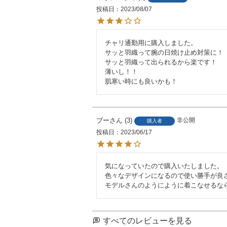
投稿日
2023/08/07
チャリ通勤用に購入しました。

サッと羽織って腕の日焼け止め対策に！

サッと羽織って出られるから楽です！

薄いし！！

肌寒い時にも良いかも！
ブー
3
非公開
購入者
投稿日
2023/06/17
気になっていたので購入いたしました。

色々なデザインになるので使い勝手が良さ
モデルさんのようにように着こなせるな
すべてのレビューを見る