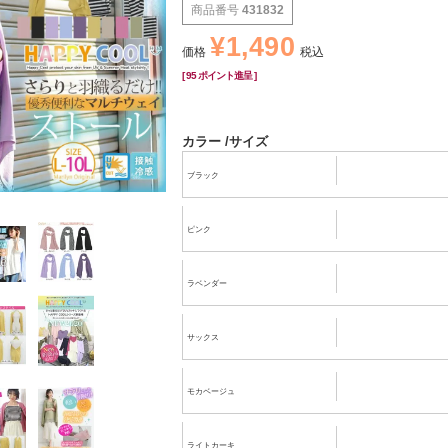
商品番号
431832
¥
1,490
価格
税込
[
95
ポイント進呈 ]
カラー
サイズ
ブラック
ピンク
ラベンダー
サックス
モカベージュ
ライトカーキ