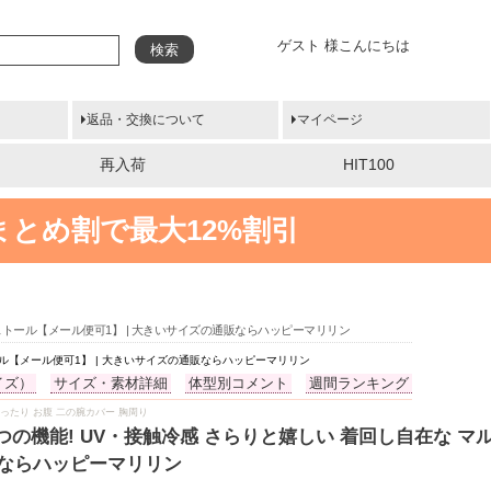
ゲスト 様こんにちは
検索
返品・交換について
マイページ
再入荷
HIT100
まとめ割で最大12%割引
AYストール【メール便可1】 | 大きいサイズの通販ならハッピーマリリン
トール【メール便可1】 | 大きいサイズの通販ならハッピーマリリン
イズ）
サイズ・素材詳細
体型別コメント
週間ランキング
 夏物 ゆったり お腹 二の腕カバー 胸周り
い7つの機能! UV・接触冷感 さらりと嬉しい 着回し自在な 
販ならハッピーマリリン