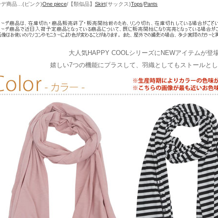
デ商品…(ピンク)
One piece
/【類似品】
Skirt
(サックス)
Tops
/
Pants
大人気HAPPY COOLシリーズにNEWアイテムが登場
嬉しい7つの機能にプラスして、羽織としてもストールと