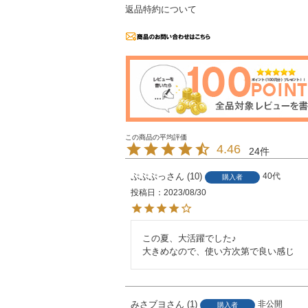
返品特約について
4.46
24
ぷぷぷっ
10
40代
購入者
投稿日
2023/08/30
この夏、大活躍でした♪

大きめなので、使い方次第で良い感じ
みさブヨ
1
非公開
購入者