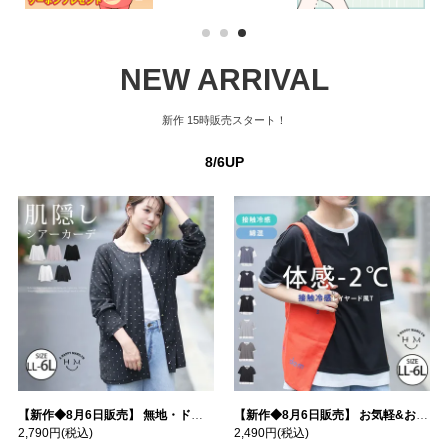
1
2
3
NEW ARRIVAL
新作
15時販売スタート！
8/6UP
【新作◆8月6日販売】 無地・ドット柄から選べる 忍ばせ 活躍 シアー カーデ | 大きいサイズの通販ならハッピーマリリン
【新作◆8月6日販売】 お気軽&お手軽 選べるデザイン 接触冷感 レイヤード風 コットン トップス | 大きいサイズの通販ならハッピーマリリン
2,790円
(税込)
2,490円
(税込)