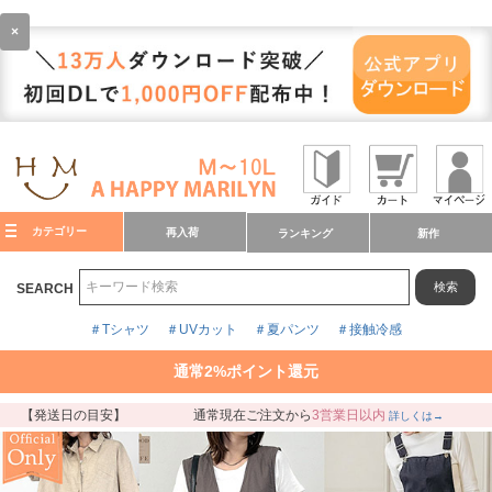
×
カテゴリー
再入荷
ランキング
新作
検索
SEARCH
＃Tシャツ
＃UVカット
＃夏パンツ
＃接触冷感
通常2%ポイント還元
【発送日の目安】
通常現在ご注文から
3営業日以内
詳しくは→