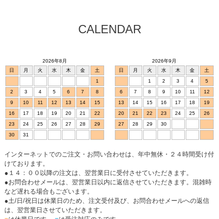
CALENDAR
2026年8月
2026年9月
日
月
火
水
木
金
土
日
月
火
水
木
金
土
1
1
2
3
4
5
2
3
4
5
6
7
8
6
7
8
9
10
11
12
9
10
11
12
13
14
15
13
14
15
16
17
18
19
16
17
18
19
20
21
22
20
21
22
23
24
25
26
23
24
25
26
27
28
29
27
28
29
30
30
31
インターネットでのご注文・お問い合わせは、年中無休・２４時間受け付
けております。
●１４：００以降の注文は、翌営業日に受付させていただきます。
●お問合わせメールは、翌営業日以内に返信させていただきます。混雑時
など遅れる場合もございます。
●土/日/祝日は休業日のため、注文受付及び、お問合わせメールへの返信
は、翌営業日させていただきます。