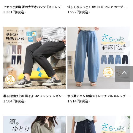
ヒヤッと美脚 夏の大天才パンツ【ストレッチ】 | 大きいサイズの通販ならハッピーマリリン
涼しくさらっと！ 綿100％ フレア カーブ コットン ワンピース チュニック | 大きいサイズの通販ならハッピーマリリン
2,231円
(税込)
1,992円
(税込)
ページトッ
プへ
着る日焼け止め 風そよ UV メッシュ レギンス【ウェストゴム】【ストレッチ】 | 大きいサイズの通販ならハッピーマリリン
サラ夏デニム 綿麻ストレッチ バレルレッグパンツ | 大きいサイズの通販ならハッピーマリリン
1,584円
(税込)
1,914円
(税込)