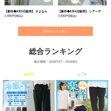
【新作◆8月5日販売】 さよなら猛暑 涼しさを着る 遮熱 接触冷感 吸水・速乾 五分袖 コンフォートメッシュ 配色レイヤード 風ゆる Tシャツ | 大きいサイズの通販ならハッピーマリリン
【新作◆8月4日販売】 シアーデニムで お洒落に肌隠し | 大きいサイズの通販ならハッピーマリリン
2,490円
(税込)
3,490円
(税込)
新作をもっと見る
総合ランキング
集計期間：2026/7/27～2026/8/2