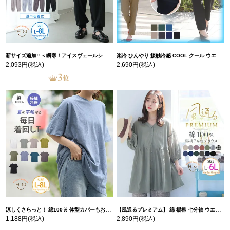
新サイズ追加!! ＜瞬寒！アイスヴェールシリーズ＞ 美脚 ジョガーパンツ 【ウェストゴム】 【ストレッチ】 | 大きいサイズの通販ならハッピーマリリン
楽冷 ひんやり 接触冷感 COOL クール ウエストゴム 楽ちん ストレッチ 美脚 レギパン 【ストレッチ】 | 大きいサイズの通販ならハッピーマリリン
2,093円
(税込)
2,690円
(税込)
涼しくさらっと！ 綿100％ 体型カバーもお洒落も叶える 風合いコットン ゆるシルエット ドルマン | 大きいサイズの通販ならハッピーマリリン
【風通るプレミアム】 綿 楊柳 七分袖 ウエストギャザー ブラウス | 大きいサイズの通販ならハッピーマリリン
1,188円
(税込)
2,890円
(税込)