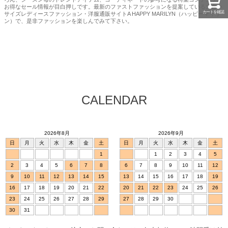
お得なセール情報が目白押しです。最新のファストファッションを提案している大きい
カートを確認
サイズレディースファッション・洋服通販サイトA HAPPY MARILYN（ハッピーマリリ
ン）で、是非ファッションを楽しんでみて下さい。
CALENDAR
2026年8月
2026年9月
日
月
火
水
木
金
土
日
月
火
水
木
金
土
1
1
2
3
4
5
2
3
4
5
6
7
8
6
7
8
9
10
11
12
9
10
11
12
13
14
15
13
14
15
16
17
18
19
16
17
18
19
20
21
22
20
21
22
23
24
25
26
23
24
25
26
27
28
29
27
28
29
30
30
31