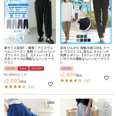
新サイズ追加!! ＜瞬寒！アイスヴェ
楽冷 ひんやり 接触冷感 COOL クー
ールシリーズ＞ 美脚 ジョガーパンツ
ル ウエストゴム 楽ちん ストレッチ
【ウェストゴム】 【ストレッチ】 |
美脚 レギパン 【ストレッチ】 | 大き
大きいサイズの通販ならハッピーマ
いサイズの通販ならハッピーマリリ
リリン
ン
HIT100
SALE
30%OFF
HIT100
2,690
¥
のところ
2,990
¥
税込
2,093
4.07
¥
税込
3.91