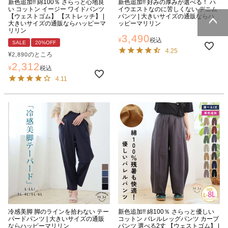
新色追加!! 綿100％ さらっと心地良
新色追加!! 好みの厚みが選べる！ ハ
い コットン イージー ワイドパンツ
イウエストなのに苦しくない デニム
【ウェストゴム】 【ストレッチ】 |
パンツ | 大きいサイズの通販ならハ
大きいサイズの通販ならハッピーマ
ッピーマリリン
リリン
3,490
ページトッ
¥
税込
SALE
20%OFF
プへ
4.25
¥
のところ
2,890
2,312
¥
税込
4.11
冷感美脚 脚のラインを拾わない テー
新色追加!! 綿100％ さらっと優しい
パードパンツ | 大きいサイズの通販
コットン バレルレッグパンツ カーブ
ならハッピーマリリン
パンツ 選べる2丈 【ウェストゴム】 |