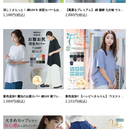
涼しくさらっと！ 綿100％ 体型カバーもお洒落も叶える 風合いコットン ゆるシルエット ドルマン | 大きいサイズの通販ならハッピーマリリン
【風通るプレミアム】 綿 楊柳 七分袖 ウエストギャザー ブラウス | 大きいサイズの通販ならハッピーマリリン
1,188円
(税込)
2,890円
(税込)
新色追加!! 魔法のお腹カバー 綿100 裾フレア Tシャツ | 大きいサイズの通販ならハッピーマリリン
新色追加!! 【ハッピーさらりん】 ウエストタック入り スッキリ魅せ コクーントップス | 大きいサイズの通販ならハッピーマリリン
1,584円
(税込)
2,151円
(税込)