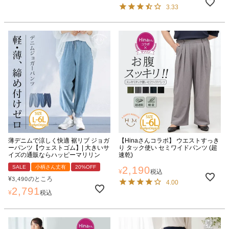
3.33
薄デニムで涼しく快適 裾リブ ジョガ
【Hinaさんコラボ】 ウエストすっき
ーパンツ【ウェストゴム】| 大きいサ
り タック使い セミワイドパンツ (超
イズの通販ならハッピーマリリン
速乾)
SALE
小柄さん丈有
20%OFF
2,190
¥
税込
¥
のところ
3,490
4.00
2,791
¥
税込