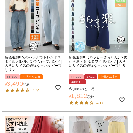
新色追加!! 旬のバレルでトレンドス
新色追加!! 【ハッピーさらりん】2丈
タイル バレルパンツ/カーブパンツ |
から選べる ゆるワイドパンツ | 大き
大きいサイズの通販ならハッピーマ
いサイズの通販ならハッピーマリリ
リリン
ン
HIT100
小柄さん丈有
HIT100
SALE
小柄さん丈有
30%OFF
3,490
¥
税込
¥
のところ
2,590
4.40
1,812
¥
税込
4.17