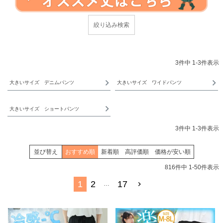
3
件中
1
-
3
件表示
大きいサイズ デニムパンツ
大きいサイズ ワイドパンツ
大きいサイズ ショートパンツ
3
件中
1
-
3
件表示
並び替え
おすすめ順
新着順
高評価順
価格が安い順
816
件中
1
-
50
件表示
1
2
17
…