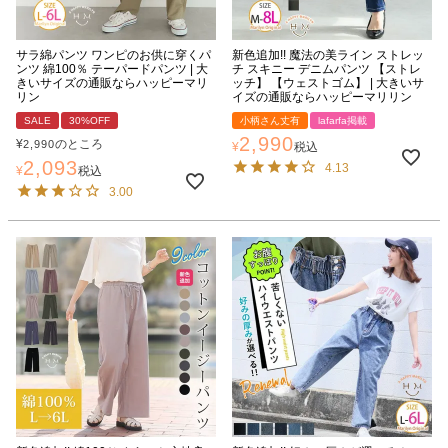
サラ綿パンツ ワンピのお供に穿くパ
新色追加!! 魔法の美ライン ストレッ
ンツ 綿100％ テーパードパンツ | 大
チ スキニー デニムパンツ 【ストレ
きいサイズの通販ならハッピーマリ
ッチ】 【ウェストゴム】 | 大きいサ
リン
イズの通販ならハッピーマリリン
SALE
30%OFF
小柄さん丈有
lafarfa掲載
2,990
¥
のところ
2,990
¥
税込
2,093
4.13
¥
税込
3.00