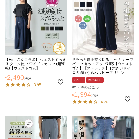
【Hinaさんコラボ】 ウエストすっき
サラっと夏を乗り切る。 セミ カーブ
り タック使い ワイドスカンツ (超速
パンツ セットアップ対応【ウェスト
乾)【ウェストゴム】
ゴム】【ストレッチ】 | 大きいサイ
ズの通販ならハッピーマリリン
2,490
¥
税込
SALE
50%OFF
3.95
¥
のところ
2,790
1,394
¥
税込
4.20