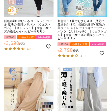
新色追加!! のび～る ストレッチ ツイ
新色追加!! 夏でもひんやり。足元に
ル 魔法の 美脚レギパン 【ウェスト
魔法をかけて。接触冷感 UV 魔法の
ゴム】 【ストレッチ】 | 大きいサイ
美ライン ストレッチスキニーデニム
ズの通販ならハッピーマリリン
パンツ 【ストレッチ】 【ウェストゴ
ム】 | 大きいサイズの通販ならハッ
HIT100
小柄さん丈有
lafarfa掲載
ピーマリリン
2,690
¥
税込
HIT100
小柄さん丈有
lafarfa掲載
4.31
2,790
¥
税込
4.18