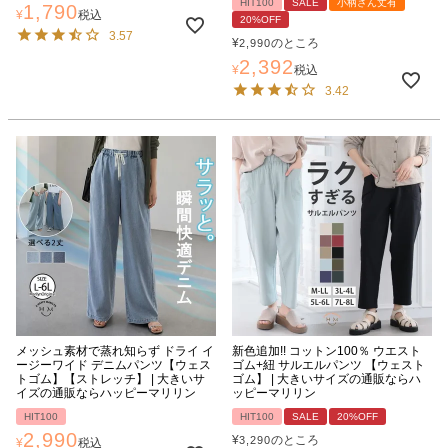
HIT100
SALE
小柄さん丈有
1,790
¥
税込
20%OFF
3.57
¥
のところ
2,990
2,392
¥
税込
3.42
メッシュ素材で蒸れ知らず ドライ イ
新色追加!! コットン100％ ウエスト
ージーワイド デニムパンツ【ウェス
ゴム+紐 サルエルパンツ 【ウェスト
トゴム】【ストレッチ】 | 大きいサ
ゴム】 | 大きいサイズの通販ならハ
イズの通販ならハッピーマリリン
ッピーマリリン
HIT100
HIT100
SALE
20%OFF
2,990
¥
のところ
3,290
¥
税込