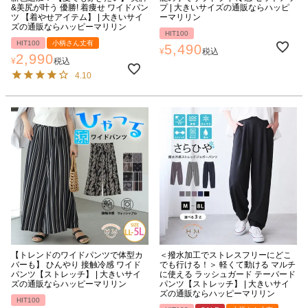
&美尻が叶う 優勝! 着痩せ ワイドパン
プ | 大きいサイズの通販ならハッピ
ツ 【着やせアイテム】 | 大きいサイ
ーマリリン
ズの通販ならハッピーマリリン
HIT100
HIT100
小柄さん丈有
5,490
¥
税込
2,990
¥
税込
4.10
【トレンドのワイドパンツで体型カ
＜撥水加工でストレスフリーにどこ
バーも】 ひんやり 接触冷感 ワイド
でも行ける！＞ 軽くて動ける マルチ
パンツ【ストレッチ】 | 大きいサイ
に使える ラッシュガード テーパード
ズの通販ならハッピーマリリン
パンツ【ストレッチ】 | 大きいサイ
ズの通販ならハッピーマリリン
HIT100