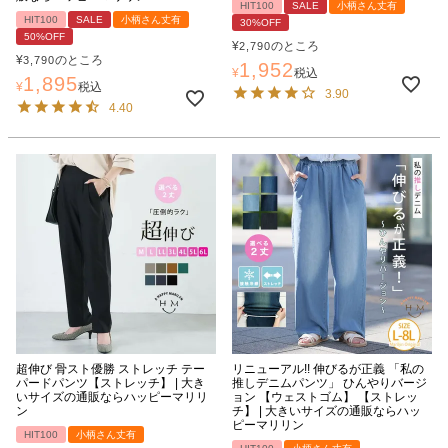
HIT100
SALE
小柄さん丈有
HIT100
SALE
小柄さん丈有
30%OFF
50%OFF
¥
のところ
2,790
¥
のところ
3,790
1,952
¥
税込
1,895
¥
税込
3.90
4.40
超伸び 骨スト優勝 ストレッチ テー
リニューアル!! 伸びるが正義 「私の
パードパンツ【ストレッチ】 | 大き
推しデニムパンツ」 ひんやりバージ
いサイズの通販ならハッピーマリリ
ョン 【ウェストゴム】 【ストレッ
ン
チ】 | 大きいサイズの通販ならハッ
ピーマリリン
HIT100
小柄さん丈有