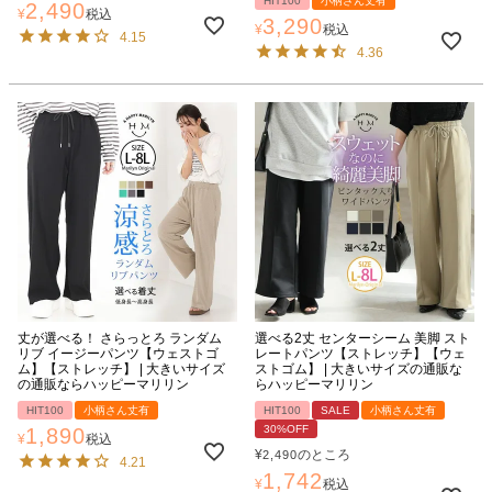
HIT100
小柄さん丈有
2,490
¥
税込
3,290
¥
税込
4.15
4.36
丈が選べる！ さらっとろ ランダム
選べる2丈 センターシーム 美脚 スト
リブ イージーパンツ【ウェストゴ
レートパンツ【ストレッチ】【ウェ
ム】【ストレッチ】 | 大きいサイズ
ストゴム】 | 大きいサイズの通販な
の通販ならハッピーマリリン
らハッピーマリリン
HIT100
小柄さん丈有
HIT100
SALE
小柄さん丈有
30%OFF
1,890
¥
税込
¥
のところ
2,490
4.21
1,742
¥
税込