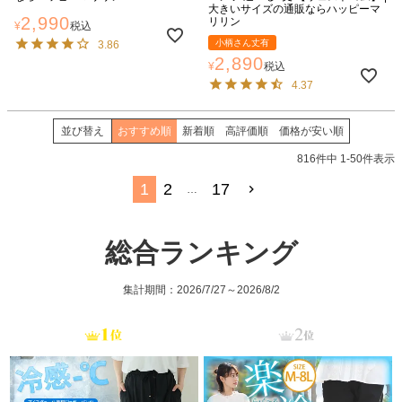
大きいサイズの通販ならハッピーマ
2,990
リリン
¥
税込
小柄さん丈有
3.86
2,890
¥
税込
4.37
並び替え
おすすめ順
新着順
高評価順
価格が安い順
816
件中
1
-
50
件表示
1
2
17
…
総合ランキング
集計期間：2026/7/27～2026/8/2