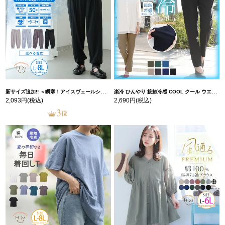
新サイズ追加!! ＜瞬寒！アイスヴェールシリーズ＞ 美脚 ジョガーパンツ 【ウェストゴム】 【ストレッチ】 | 大きいサイズの通販ならハッピーマリリン
楽冷 ひんやり 接触冷感 COOL クール ウエストゴム 楽ちん ストレッチ 美脚 レギパン 【ストレッチ】 | 大きいサイズの通販ならハッピーマリリン
2,093円
(税込)
2,690円
(税込)