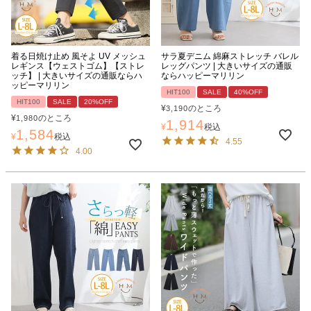
着る日焼け止め 風そよ UV メッシュ
サラ夏デニム 綿麻ストレッチ バレル
レギンス【ウェストゴム】【ストレ
レッグパンツ | 大きいサイズの通販
ッチ】 | 大きいサイズの通販ならハ
ならハッピーマリリン
ッピーマリリン
HIT100
SALE
40%OFF
HIT100
SALE
20%OFF
¥
のところ
3,190
¥
のところ
1,980
1,914
¥
税込
1,584
¥
税込
4.55
4.00