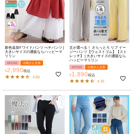
新色追加!! ワイドパンツ ぺチパンツ |
丈が選べる！ さらっとろ リブ イー
大きいサイズの通販ならハッピーマ
ジーパンツ【ウェストゴム】【スト
リリン
レッチ】 | 大きいサイズの通販なら
ハッピーマリリン
HIT100
小柄さん丈有
HIT100
小柄さん丈有
2,990
¥
税込
1,890
¥
税込
4.60
4.35