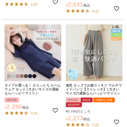
2,631
4.25
¥
税込
4.42
タイプが選べる！ さらっとろ ルーム
速乾 タックでお腹スッキリ マルチワ
ウェア セット | 大きいサイズの通販
イドパンツ【ストレッチ】 | 大きい
ならハッピーマリリン
サイズの通販ならハッピーマリリン
HIT100
HIT100
SALE
小柄さん丈有
40%OFF
2,290
¥
税込
¥
のところ
3,790
4.25
2,273
¥
税込
4.20