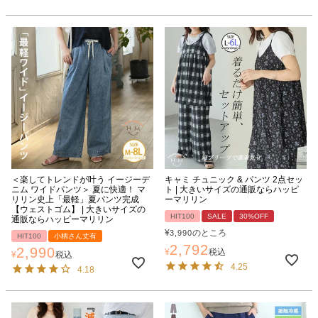
＜楽してトレンドが叶う イージーデ
キャミ チュニック & パンツ 2点セッ
ニム ワイドパンツ＞ 夏に快適！ マ
ト | 大きいサイズの通販ならハッピ
リリン史上「最軽」夏パンツ完成
ーマリリン
【ウェストゴム】 | 大きいサイズの
HIT100
SALE
30%OFF
通販ならハッピーマリリン
¥
のところ
3,990
HIT100
小柄さん丈有
2,792
2,990
¥
税込
¥
税込
4.25
4.18