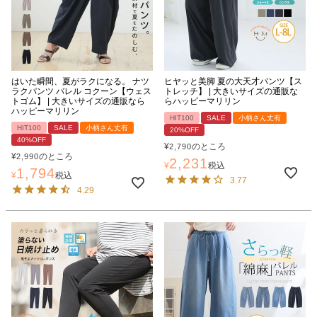
はいた瞬間、夏がラクになる。 ナツ
ヒヤッと美脚 夏の大天才パンツ【ス
ラクパンツ バレル コクーン【ウェス
トレッチ】 | 大きいサイズの通販な
トゴム】 | 大きいサイズの通販なら
らハッピーマリリン
ハッピーマリリン
HIT100
SALE
小柄さん丈有
HIT100
SALE
小柄さん丈有
20%OFF
40%OFF
¥
のところ
2,790
¥
のところ
2,990
2,231
¥
税込
1,794
¥
税込
3.77
4.29