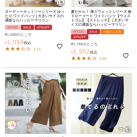
ヌーディーカットソーシリーズ ゆっ
夏だから！ 薄スウェットシリーズ 裾
たり ワイドパンツ | 大きいサイズの
ドローコード ワイドパンツ【ウェス
通販ならハッピーマリリン
トゴム】【ストレッチ】 | 大きいサ
イズの通販ならハッピーマリリン
HIT100
SALE
40%OFF
HIT100
SALE
小柄さん丈有
¥
のところ
1,690
30%OFF
1,014
¥
税込
¥
のところ
2,790
3.13
1,952
¥
税込
3.50