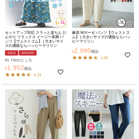
セットアップ対応 スラっと楽ちん ひ
麻混 Wガーゼ パンツ【ウェストゴ
んやり リラックス イージー美脚 パ
ム】 | 大きいサイズの通販ならハッ
ンツ【ウェストゴム】 | 大きいサイ
ピーマリリン
ズの通販ならハッピーマリリン
2,990
¥
税込
SALE
30%OFF
4.50
¥
のところ
2,790
1,952
¥
税込
4.33