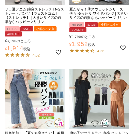
サラ夏デニム 綿麻ストレッチ ゆるス
夏だから！薄スウェットシリーズ
トレートパンツ【ウェストゴム】
薄々 ゆったり ワイドパンツ | 大きい
【ストレッチ】 | 大きいサイズの通
サイズの通販ならハッピーマリリン
販ならハッピーマリリン
HIT100
SALE
小柄さん丈有
HIT100
SALE
小柄さん丈有
30%OFF
40%OFF
¥
のところ
2,790
¥
のところ
3,190
1,952
¥
税込
1,914
¥
税込
4.36
4.62
新色追加！ 【夏でも穿きたい】 美脚
鹿の子でサラドライ 冷感 セットアッ