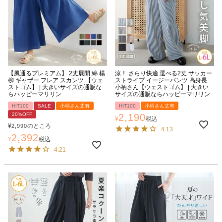
【風通るプレミアム】 2丈展開 綿 楊
涼！ さらり快適 選べる2丈 サッカー
柳 ギャザー フレア スカンツ 【ウェ
ストライプ イージーパンツ 高身長
ストゴム】 | 大きいサイズの通販な
小柄さん【ウェストゴム】 | 大きい
らハッピーマリリン
サイズの通販ならハッピーマリリン
HIT100
SALE
小柄さん丈有
HIT100
小柄さん丈有
20%OFF
2,190
¥
税込
¥
のところ
2,990
4.13
2,392
¥
税込
4.21