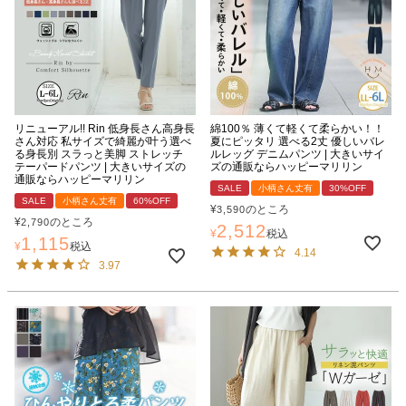
リニューアル!! Rin 低身長さん高身長
綿100％ 薄くて軽くて柔らかい！！
さん対応 私サイズで綺麗が叶う選べ
夏にピッタリ 選べる2丈 優しいバレ
る身長別 スラっと美脚 ストレッチ
ルレッグ デニムパンツ | 大きいサイ
テーパードパンツ | 大きいサイズの
ズの通販ならハッピーマリリン
通販ならハッピーマリリン
SALE
小柄さん丈有
30%OFF
SALE
小柄さん丈有
60%OFF
¥
のところ
3,590
¥
のところ
2,790
2,512
¥
税込
1,115
¥
税込
4.14
3.97