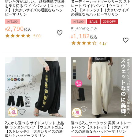
穿いた方が涼しい。 遮熱機能で猛暑
ヌーディーカットソーシリーズ スト
を乗り切る ワイドパンツ【ストレッ
レート ワイドパンツ【ウェストゴ
チ】 | 大きいサイズの通販ならハッ
ム】【ストレッチ】 | 大きいサイズ
ピーマリリン
の通販ならハッピーマリリン
HIT100
HIT100
SALE
30%OFF
2,790
¥
のところ
1,690
¥
税込
1,182
5.00
¥
税込
4.17
2丈から選べる サイドスリット 上品
選べる2丈 ツータック 美脚 ストレー
柄 ランタンパンツ 【ウェストゴム】
トパンツ【ストレッチ】 | 大きいサ
【ストレッチ】 | 大きいサイズの通
イズの通販ならハッピーマリリン
販ならハッピーマリリン