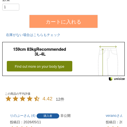
カートに入れる
在庫がない場合はこちらもチェック
159cm 83kgRecommended
3L-4L
Find out more on your body type
4.42
12
りのぷー
4
非公開
verano
購入者
投稿日
2026/05/11
投稿日
2026