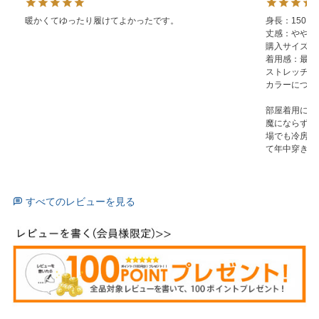
暖かくてゆったり履けてよかったです。

身長：150

丈感：やや短め
購入サイズ：57丈
着用感：最　
ストレッチ感
カラーについ
部屋着用にワ
魔にならず良
場でも冷房を
て年中穿き続
すべてのレビューを見る