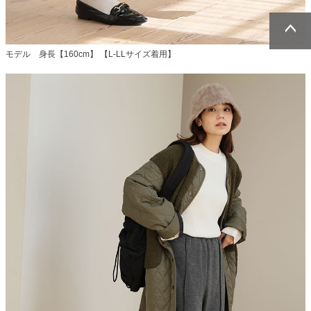
ページトッ
ページトッ
モデル 身長【160cm】 【L-LLサイズ着用】
プへ
プへ