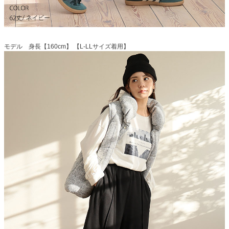
モデル 身長【160cm】 【L-LLサイズ着用】