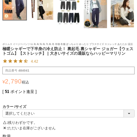
ボトムス イージーパンツ LL 3L 4L 5L 6L 7L 8L 冬 冬物 冬服 ぽっちゃり ゆったり プラスサイズ ストレッチ あたたか 温活
極暖シャギーで下半身の冷え防止！ 裏起毛 裏シャギー ジョガー【ウェス
トゴム】【ストレッチ】 | 大きいサイズの通販ならハッピーマリリン
4.42
商品番号
484041
2,790
¥
税込
[
51
ポイント進呈 ]
カラー
サイズ
△
残りわずかです。
✕
ただいま在庫がございません