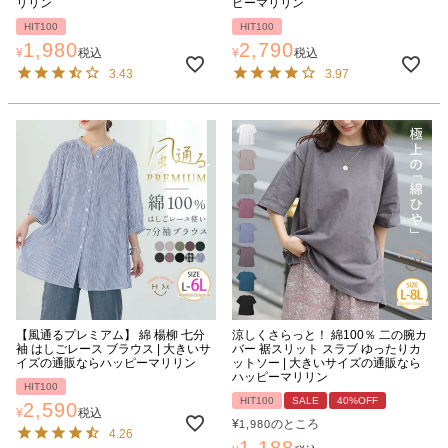
リリン
ピーマリリン
HIT100
HIT100
1,980
2,790
¥
税込
¥
税込
3.43
3.97
【風通るプレミアム】 綿 楊柳 七分
涼しくさらっと！ 綿100％ 二の腕カ
袖 はしごレース ブラウス | 大きいサ
バー 裾スリット スラブ ゆったりカ
イズの通販ならハッピーマリリン
ットソー | 大きいサイズの通販なら
ハッピーマリリン
HIT100
HIT100
SALE
40%OFF
2,590
¥
税込
¥
のところ
1,980
4.26
1,188