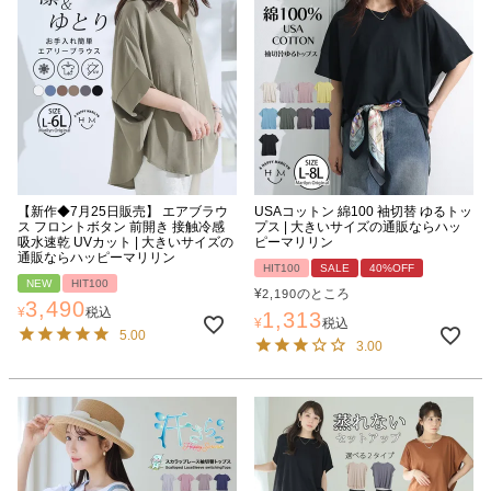
【新作◆7月25日販売】 エアブラウ
USAコットン 綿100 袖切替 ゆるトッ
ス フロントボタン 前開き 接触冷感
プス | 大きいサイズの通販ならハッ
吸水速乾 UVカット | 大きいサイズの
ピーマリリン
通販ならハッピーマリリン
HIT100
SALE
40%OFF
NEW
HIT100
¥
のところ
2,190
3,490
¥
税込
1,313
¥
税込
5.00
3.00