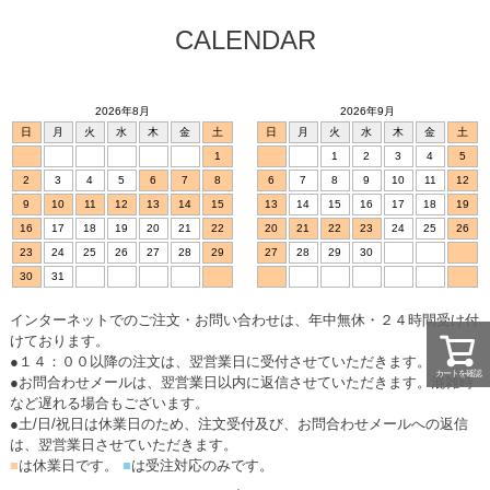
CALENDAR
2026年8月
2026年9月
日
月
火
水
木
金
土
日
月
火
水
木
金
土
1
1
2
3
4
5
2
3
4
5
6
7
8
6
7
8
9
10
11
12
9
10
11
12
13
14
15
13
14
15
16
17
18
19
16
17
18
19
20
21
22
20
21
22
23
24
25
26
23
24
25
26
27
28
29
27
28
29
30
30
31
インターネットでのご注文・お問い合わせは、年中無休・２４時間受け付
けております。
●１４：００以降の注文は、翌営業日に受付させていただきます。
カートを確認
●お問合わせメールは、翌営業日以内に返信させていただきます。混雑時
など遅れる場合もございます。
●土/日/祝日は休業日のため、注文受付及び、お問合わせメールへの返信
は、翌営業日させていただきます。
■
は休業日です。
■
は受注対応のみです。