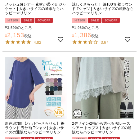
メッシュorシアー 素材が選べる ジャ
涼しくさらっと！ 綿100％ 裾ラウン
ケット | 大きいサイズの通販ならハ
ド Tシャツ | 大きいサイズの通販なら
ッピーマリリン
ハッピーマリリン
HIT100
SALE
40%OFF
HIT100
SALE
30%OFF
¥
のところ
¥
のところ
3,590
1,980
2,153
1,386
¥
税込
¥
税込
4.82
3.67
新色追加!! 【ハッピーさらりん】 裾
2デザイン/2袖から選べる 裾レース
ラウンド 五分袖 Tシャツ | 大きいサ
シアー トップス | 大きいサイズの通
イズの通販ならハッピーマリリン
販ならハッピーマリリン