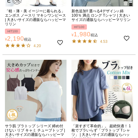
「軽・薄・美 イージーに着られる」
新色追加!! 選べる4デザイン♪ 綿
エンボス ノースリ マキシワンピース
100％ 満点 ロング Tシャツ | 大きい
| 大きいサイズの通販ならハッピーマ
サイズの通販ならハッピーマリリン
リリン
HIT100
HIT100
1,980
¥
税込
2,190
¥
税込
4.53
4.20
サラ肌 ブラトップ シリーズ 締め付
「楽すぎて革命的」。 超絶快適！ 1
けない リブ キャミ チューブトップ |
枚でブラいらず「ブラトップ Tシャ
大きいサイズの通販ならハッピーマ
ツ」 | 大きいサイズの通販ならハッ