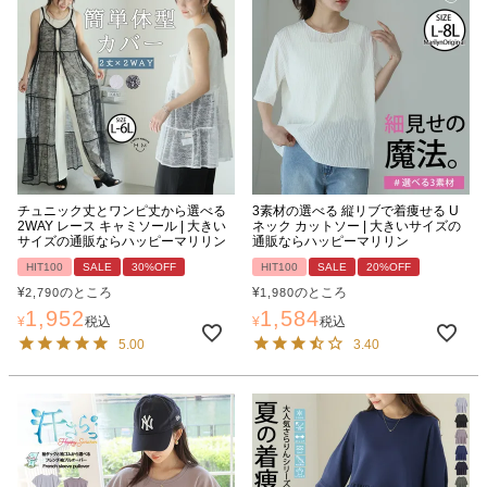
チュニック丈とワンピ丈から選べる
3素材の選べる 縦リブで着痩せる U
2WAY レース キャミソール | 大きい
ネック カットソー | 大きいサイズの
サイズの通販ならハッピーマリリン
通販ならハッピーマリリン
HIT100
SALE
30%OFF
HIT100
SALE
20%OFF
¥
のところ
¥
のところ
2,790
1,980
1,952
1,584
¥
税込
¥
税込
5.00
3.40