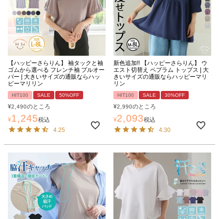
【ハッピーさらりん】 袖タックと袖
新色追加!! 【ハッピーさらりん】 ウ
ゴムから選べる フレンチ袖 プルオー
エスト切替え ペプラム トップス | 大
バー | 大きいサイズの通販ならハッ
きいサイズの通販ならハッピーマリ
ピーマリリン
リン
HIT100
SALE
50%OFF
HIT100
SALE
30%OFF
¥
のところ
¥
のところ
2,490
2,990
1,245
2,093
¥
税込
¥
税込
4.25
4.30