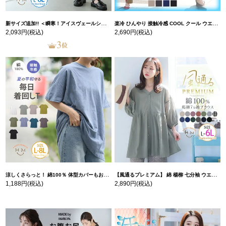
新サイズ追加!! ＜瞬寒！アイスヴェールシリーズ＞ 美脚 ジョガーパンツ 【ウェストゴム】 【ストレッチ】 | 大きいサイズの通販ならハッピーマリリン
楽冷 ひんやり 接触冷感 COOL クール ウエストゴム 楽ちん ストレッチ 美脚 レギパン 【ストレッチ】 | 大きいサイズの通販ならハッピーマリリン
2,093円
(税込)
2,690円
(税込)
涼しくさらっと！ 綿100％ 体型カバーもお洒落も叶える 風合いコットン ゆるシルエット ドルマン | 大きいサイズの通販ならハッピーマリリン
【風通るプレミアム】 綿 楊柳 七分袖 ウエストギャザー ブラウス | 大きいサイズの通販ならハッピーマリリン
1,188円
(税込)
2,890円
(税込)