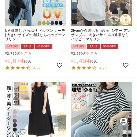
UV 体隠し たっぷり ドルマン カーデ
2typeから選べる 涼やか シアー アン
| 大きいサイズの通販ならハッピーマ
サンブル | 大きいサイズの通販なら
リリン
ハッピーマリリン
HIT100
SALE
40%OFF
HIT100
SALE
50%OFF
¥
のところ
¥
のところ
2,790
2,990
1,674
1,494
¥
税込
¥
税込
4.29
4.20