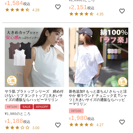
1,584
¥
税込
2,151
¥
税込
4.28
4.35
サラ肌 ブラトップ シリーズ 締め付
新色追加!! もっと楽ちん! さらっと涼
けない リブ タンクトップ | 大きいサ
やか 裾ラウンド チュニック丈 Tシャ
イズの通販ならハッピーマリリン
ツ | 大きいサイズの通販ならハッピ
ーマリリン
HIT100
SALE
40%OFF
HIT100
¥
のところ
1,980
1,980
¥
税込
1,188
¥
税込
4.27
3.00