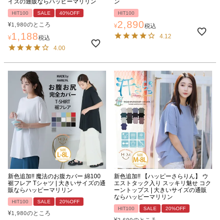
イズの通販ならハッピーマリリン
ン
HIT100
SALE
40%OFF
HIT100
2,890
¥
のところ
1,980
¥
税込
1,188
4.12
¥
税込
4.00
新色追加!! 魔法のお腹カバー 綿100
新色追加!! 【ハッピーさらりん】 ウ
裾フレア Tシャツ | 大きいサイズの通
エストタック入り スッキリ魅せ コク
販ならハッピーマリリン
ーントップス | 大きいサイズの通販
ならハッピーマリリン
HIT100
SALE
20%OFF
HIT100
SALE
20%OFF
¥
のところ
1,980
¥
のところ
2,690