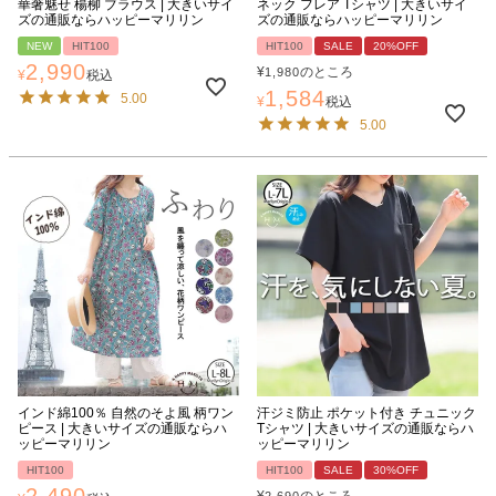
華奢魅せ 楊柳 ブラウス | 大きいサイ
ネック フレア Tシャツ | 大きいサイ
ズの通販ならハッピーマリリン
ズの通販ならハッピーマリリン
NEW
HIT100
HIT100
SALE
20%OFF
2,990
¥
のところ
1,980
¥
税込
1,584
5.00
¥
税込
5.00
インド綿100％ 自然のそよ風 柄ワン
汗ジミ防止 ポケット付き チュニック
ピース | 大きいサイズの通販ならハ
Tシャツ | 大きいサイズの通販ならハ
ッピーマリリン
ッピーマリリン
HIT100
HIT100
SALE
30%OFF