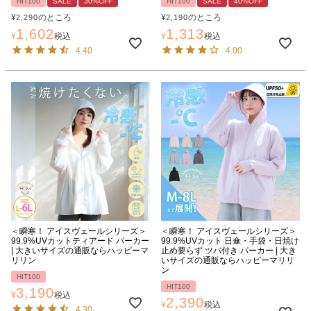
HIT100
SALE
30%OFF
HIT100
SALE
40%OFF
¥
のところ
¥
のところ
2,290
2,190
1,602
1,313
¥
税込
¥
税込
4.40
4.00
＜瞬寒！ アイスヴェールシリーズ＞
＜瞬寒！ アイスヴェールシリーズ＞
99.9%UVカットティアード パーカー
99.9%UVカット 日傘・手袋・日焼け
| 大きいサイズの通販ならハッピーマ
止め要らず ツバ付き パーカー | 大き
リリン
いサイズの通販ならハッピーマリリ
ン
HIT100
HIT100
3,190
¥
税込
2,390
¥
税込
4.30