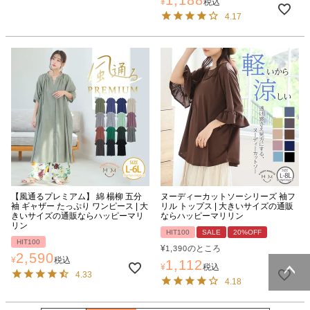
¥
税込
4.17
【風通るプレミアム】 綿 楊柳 五分
ヌーディーカットソーシリーズ 袖フ
袖 ギャザー たっぷり ワンピース | 大
リル トップス | 大きいサイズの通販
きいサイズの通販ならハッピーマリ
ならハッピーマリリン
リン
HIT100
SALE
20%OFF
HIT100
¥
のところ
1,390
2,590
¥
税込
1,112
¥
税込
4.33
4.18
ページトッ
プへ