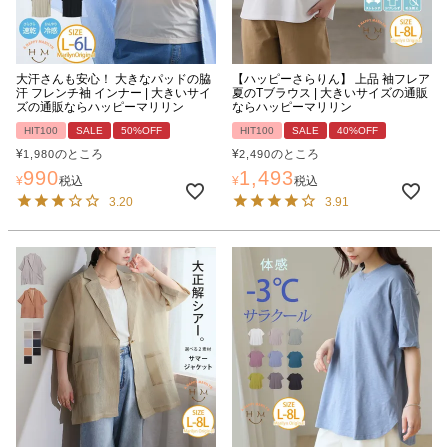
大汗さんも安心！ 大きなパッドの脇
【ハッピーさらりん】 上品 袖フレア
汗 フレンチ袖 インナー | 大きいサイ
夏のTブラウス | 大きいサイズの通販
ズの通販ならハッピーマリリン
ならハッピーマリリン
HIT100
SALE
50%OFF
HIT100
SALE
40%OFF
¥
のところ
¥
のところ
1,980
2,490
990
1,493
¥
税込
¥
税込
3.20
3.91