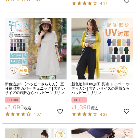
4.12
新色追加!! 【ハッピーさらりん】 五
新色追加!! uv加工 長袖 トッパー カー
分袖 体型カバー チュニック | 大きい
ディガン | 大きいサイズの通販なら
サイズの通販ならハッピーマリリン
ハッピーマリリン
HIT100
HIT100
2,690
1,390
¥
税込
¥
税込
4.07
4.22