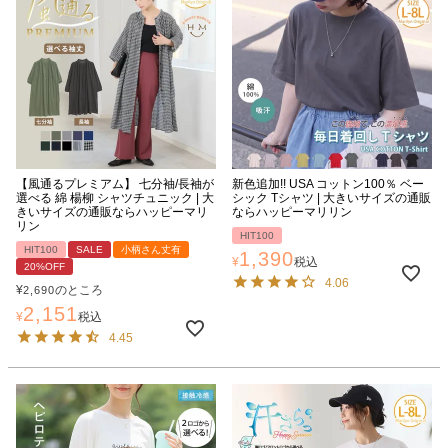
【風通るプレミアム】 七分袖/長袖が
新色追加!! USA コットン100％ ベー
選べる 綿 楊柳 シャツチュニック | 大
シック Tシャツ | 大きいサイズの通販
きいサイズの通販ならハッピーマリ
ならハッピーマリリン
リン
HIT100
HIT100
SALE
小柄さん丈有
1,390
¥
税込
20%OFF
4.06
¥
のところ
2,690
2,151
¥
税込
4.45