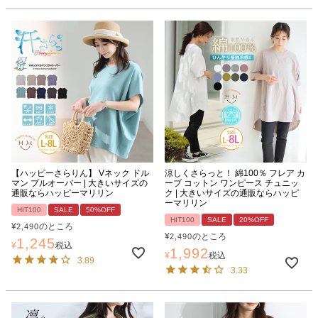
【ハッピーさらりん】 Vネック ドル
涼しくさらっと！ 綿100％ フレア カ
マン プルオーバー | 大きいサイズの
ーブ コットン ワンピース チュニッ
通販ならハッピーマリリン
ク | 大きいサイズの通販ならハッピ
ーマリリン
HIT100
SALE
50%OFF
HIT100
SALE
20%OFF
¥
のところ
2,490
¥
のところ
2,490
1,245
¥
税込
1,992
¥
税込
3.89
3.33