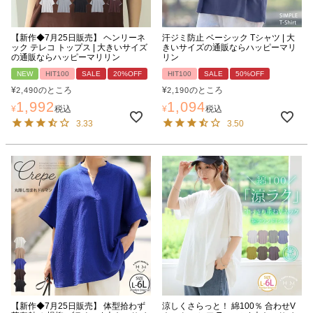
【新作◆7月25日販売】 ヘンリーネ
汗ジミ防止 ベーシック Tシャツ | 大
ック テレコ トップス | 大きいサイズ
きいサイズの通販ならハッピーマリ
の通販ならハッピーマリリン
リン
NEW
HIT100
SALE
20%OFF
HIT100
SALE
50%OFF
¥
のところ
¥
のところ
2,490
2,190
1,992
1,094
¥
税込
¥
税込
3.33
3.50
【新作◆7月25日販売】 体型拾わず
涼しくさらっと！ 綿100％ 合わせV