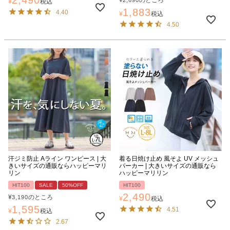
2,490
¥
のところ
2,690
¥
税込
1,883
4.40
¥
税込
4.50
汗ジミ防止 Aライン ワンピース | 大
着る日焼け止め 風そよ UV メッシュ
きいサイズの通販ならハッピーマリ
パーカー | 大きいサイズの通販なら
リン
ハッピーマリリン
HIT100
SALE
50%OFF
HIT100
2,490
¥
のところ
3,190
¥
税込
1,595
4.51
¥
税込
2.67