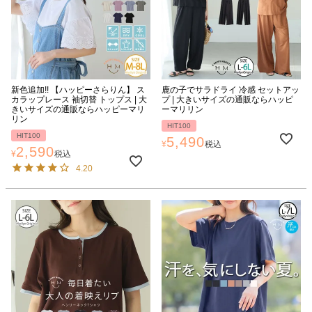
新色追加!! 【ハッピーさらりん】 ス
鹿の子でサラドライ 冷感 セットアッ
カラップレース 袖切替 トップス | 大
プ | 大きいサイズの通販ならハッピ
きいサイズの通販ならハッピーマリ
ーマリリン
リン
HIT100
HIT100
5,490
¥
税込
2,590
¥
税込
4.20