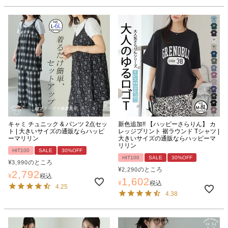
キャミ チュニック & パンツ 2点セッ
新色追加!! 【ハッピーさらりん】 カ
ト | 大きいサイズの通販ならハッピ
レッジプリント 裾ラウンド Tシャツ |
ーマリリン
大きいサイズの通販ならハッピーマ
リリン
HIT100
SALE
30%OFF
HIT100
SALE
30%OFF
¥
のところ
3,990
¥
のところ
2,290
2,792
¥
税込
1,602
¥
税込
4.25
4.38