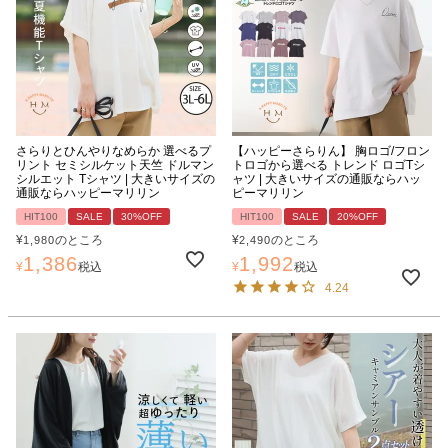
さらりとひんやりなめらか 選べるプ
【ハッピーさらりん】 胸ロゴ/フロン
リント セミシルケット天竺 ドルマン
トロゴから選べる トレンド ロゴTシ
シルエット Tシャツ | 大きいサイズの
ャツ | 大きいサイズの通販ならハッ
通販ならハッピーマリリン
ピーマリリン
HIT100
SALE
30%OFF
HIT100
SALE
20%OFF
¥
のところ
¥
のところ
1,980
2,490
1,386
1,992
¥
税込
¥
税込
4.24