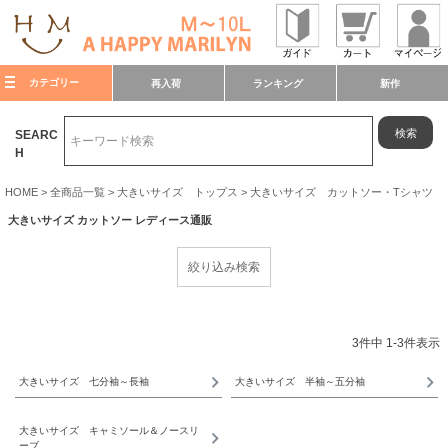
カテゴリー
再入荷
ランキング
新作
検索
SEARC
H
HOME
全商品一覧
大きいサイズ トップス
大きいサイズ カットソー・Tシャツ
大きいサイズ カットソー レディース通販
3
件中
1
-
3
件表示
大きいサイズ 七分袖～長袖
大きいサイズ 半袖～五分袖
大きいサイズ キャミソール＆ノースリ
ーブ