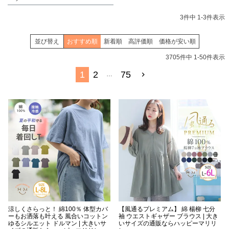
3
件中
1
-
3
件表示
並び替え
おすすめ順
新着順
高評価順
価格が安い順
3705
件中
1
-
50
件表示
1
2
75
…
涼しくさらっと！ 綿100％ 体型カバ
【風通るプレミアム】 綿 楊柳 七分
ーもお洒落も叶える 風合いコットン
袖 ウエストギャザー ブラウス | 大き
ゆるシルエット ドルマン | 大きいサ
いサイズの通販ならハッピーマリリ