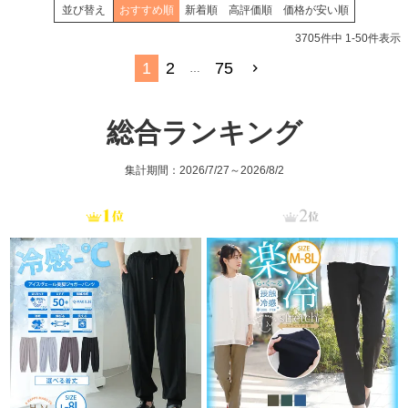
並び替え
おすすめ順
新着順
高評価順
価格が安い順
3705
件中
1
-
50
件表示
1
2
75
…
総合ランキング
集計期間：2026/7/27～2026/8/2