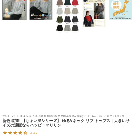
プルオーバー LL 3L 4L 5L 6L 7L 8L 長袖 秋 秋物 秋服 冬 冬物 冬服 暖か過ぎない ぽっちゃり ゆったり プラスサイズ
新色追加!! 【ちょい温シリーズ】 ゆるVネック リブ トップス | 大きいサ
イズの通販ならハッピーマリリン
4.47