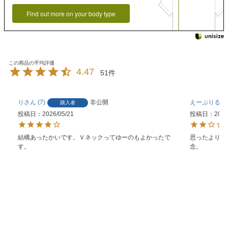
Find out more on your body type
4.47
51
り
7
非公開
えーぷりる
購入者
投稿日
2026/05/21
投稿日
2026
結構あったかいです。Ｖネックってゆーのもよかったで
思ったより生
す。
念。