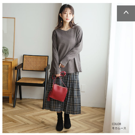
ページトッ
ページトッ
プへ
プへ