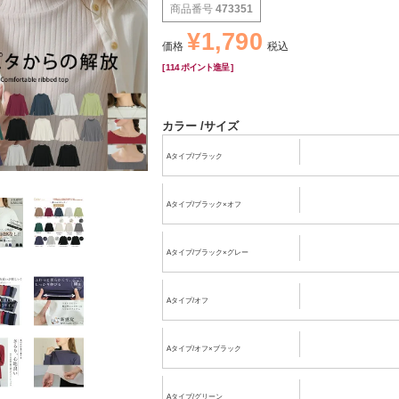
商品番号
473351
¥
1,790
価格
税込
[
114
ポイント進呈 ]
カラー
サイズ
Aタイプ/ブラック
Aタイプ/ブラック×オフ
Aタイプ/ブラック×グレー
Aタイプ/オフ
Aタイプ/オフ×ブラック
Aタイプ/グリーン