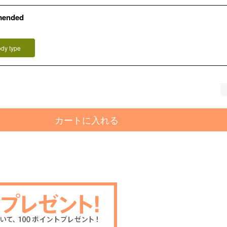
mended
ody type
カートに入れる