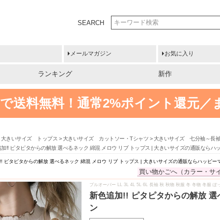
SEARCH
メールマガジン
お気に入り
ランキング
新作
円以上で送料無料！
通常2%ポイント還元／
大きいサイズ トップス
大きいサイズ カットソー・Tシャツ
大きいサイズ 七分袖～長
加!! ピタピタからの解放 選べるネック 綿混 メロウ リブ トップス | 大きいサイズの通販なら
!! ピタピタからの解放 選べるネック 綿混 メロウ リブ トップス | 大きいサイズの通販ならハッピー
買い物かごへ（カラー・サ
プルオーバー LL 3L 4L 5L 6L 長袖 秋 秋物 秋服 冬 冬物 冬
新色追加!! ピタピタからの解放 
ン