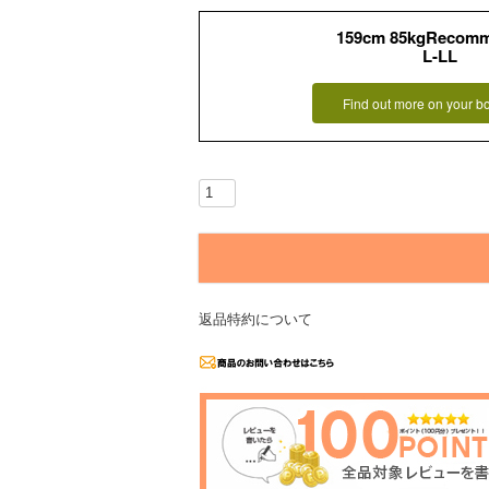
159cm 85kgRecom
L-LL
Find out more on your b
返品特約について