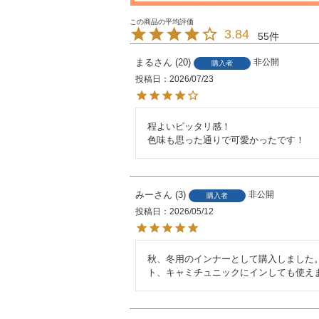
3.84
55
まる
20
非公開
購入者
投稿日
2026/07/23
程よいピッタリ感！

色味も思った通りで可愛かったです！
みー
3
非公開
購入者
投稿日
2026/05/12
秋、冬用のインナーとして購入しました
ト、キャミチュニックにインしても使え