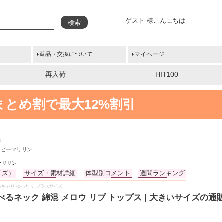
ゲスト 様こんにちは
検索
返品・交換について
マイページ
再入荷
HIT100
まとめ割で最大12%割引
袖
ハッピーマリリン
マリリン
イズ）
サイズ・素材詳細
体型別コメント
週間ランキング
服 ぽっちゃり ゆったり プラスサイズ
選べるネック 綿混 メロウ リブ トップス | 大きいサイズの