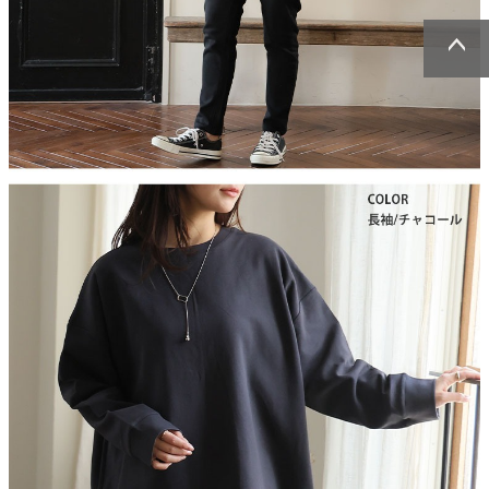
ページトッ
ページトッ
プへ
プへ