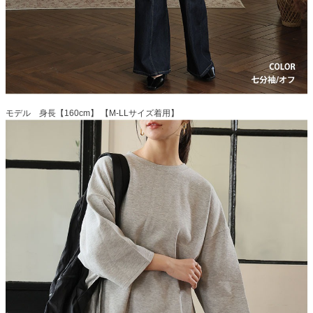
モデル 身長【160cm】 【M-LLサイズ着用】