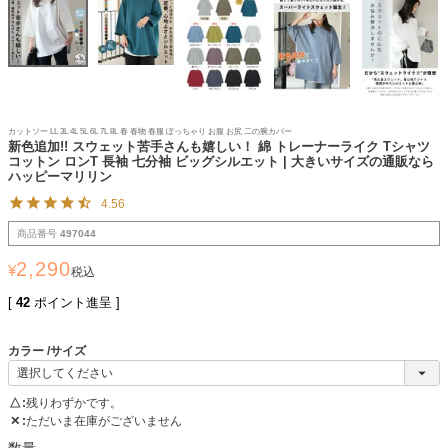
カットソー LL 3L 4L 5L 6L 7L 8L 春 春物 春服 ぽっちゃり お腹 お尻 二の腕カバー
新色追加!! スウェット苦手さんも嬉しい！ 綿 トレーナーライク Tシャツ
コットン ロンT 長袖 七分袖 ビッグシルエット | 大きいサイズの通販なら
ハッピーマリリン
4.56
商品番号
497044
2,290
¥
税込
[
42
ポイント進呈 ]
カラー
サイズ
△
残りわずかです。
✕
ただいま在庫がございません