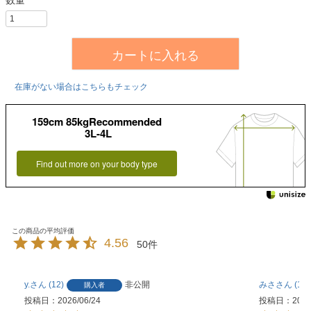
カートに入れる
在庫がない場合はこちらもチェック
159cm 85kgRecommended
3L-4L
Find out more on your body type
4.56
50
y.
12
非公開
みさ
16
購入者
投稿日
2026/06/24
投稿日
2026