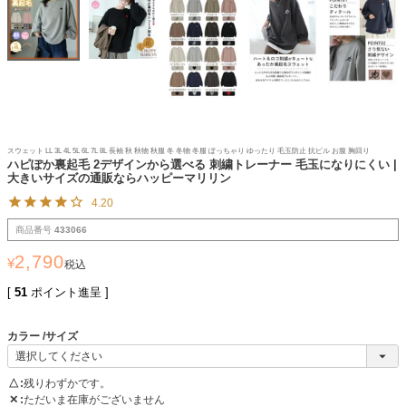
スウェット LL 3L 4L 5L 6L 7L 8L 長袖 秋 秋物 秋服 冬 冬物 冬服 ぽっちゃり ゆったり 毛玉防止 抗ピル お腹 胸回り
ハピぽか裏起毛 2デザインから選べる 刺繍トレーナー 毛玉になりにくい |
大きいサイズの通販ならハッピーマリリン
4.20
商品番号
433066
2,790
¥
税込
[
51
ポイント進呈 ]
カラー
サイズ
△
残りわずかです。
✕
ただいま在庫がございません