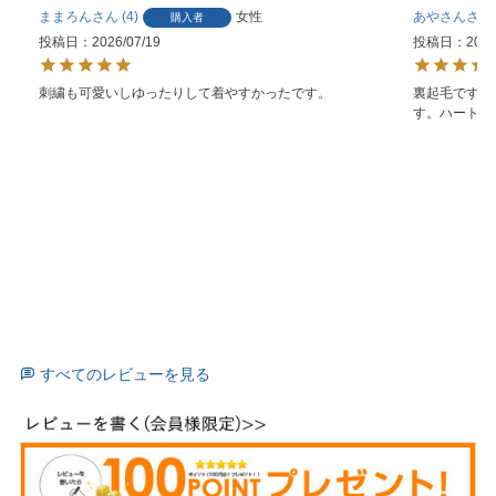
ままろん
4
女性
あやさん
購入者
投稿日
2026/07/19
投稿日
2026
刺繍も可愛いしゆったりして着やすかったです。
裏起毛ですが
す。ハートの
すべてのレビューを見る