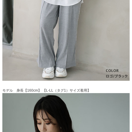
モデル 身長【160cm】 【L-LL（タグ1）サイズ着用】