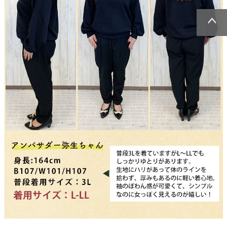
ページトッ
ページトッ
プへ
プへ