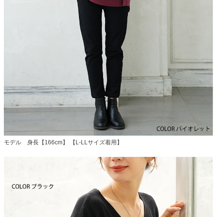
モデル 身長【166cm】 【L-LLサイズ着用】