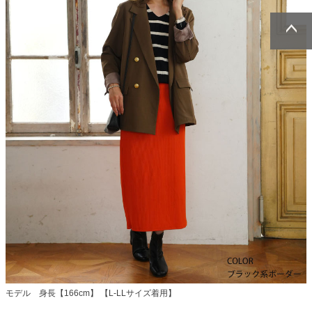
ページトッ
ページトッ
プへ
プへ
モデル 身長【166cm】 【L-LLサイズ着用】