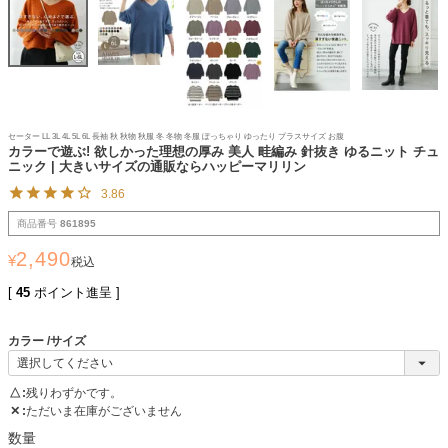
セーター LL 3L 4L 5L 6L 長袖 秋 秋物 秋服 冬 冬物 冬服 ぽっちゃり ゆったり プラスサイズ お腹
カラーで遊ぶ! 欲しかった理想の厚み 美人 畦編み 針抜き ゆるニット チュ
ニック | 大きいサイズの通販ならハッピーマリリン
3.86
商品番号
861895
2,490
¥
税込
[
45
ポイント進呈 ]
カラー
サイズ
△
残りわずかです。
✕
ただいま在庫がございません