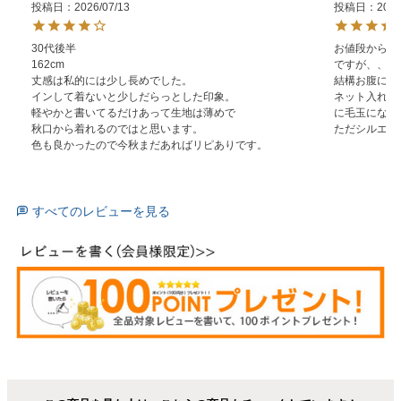
投稿日
2026/07/13
投稿日
2026
30代後半

お値段からし
162cm

ですが、、

丈感は私的には少し長めでした。

結構お腹に毛玉
インして着ないと少しだらっとした印象。

ネット入れな
軽やかと書いてるだけあって生地は薄めで

に毛玉になりま
秋口から着れるのではと思います。

ただシルエッ
色も良かったので今秋まだあればリピありです。
すべてのレビューを見る