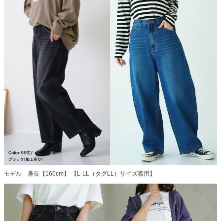
モデル 身長【160cm】 【L-LL（タグLL）サイズ着用】