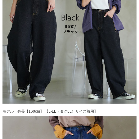
モデル 身長【160cm】 【L-LL（タグLL）サイズ着用】