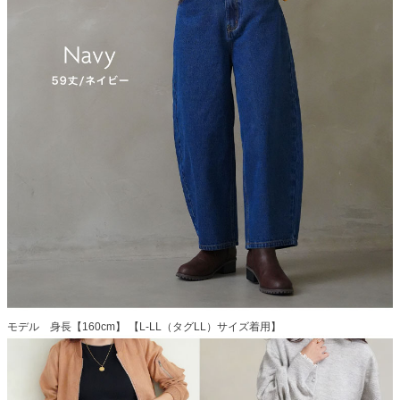
モデル 身長【160cm】 【L-LL（タグLL）サイズ着用】