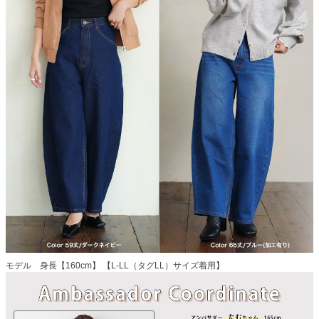
モデル 身長【160cm】 【L-LL（タグLL）サイズ着用】