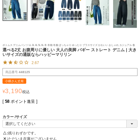
ボトムス デニムパンツ LL 3L 4L 5L 6L 冬 冬物 冬服 ぽっちゃり ゆったり プラスサイズ かわいい おしゃれ カジュアル 春
選べる2丈 お腹周りに優しい 大人の美脚 バギー ストレート デニム | 大き
いサイズの通販ならハッピーマリリン
2.67
商品番号
448125
小柄さん丈有
3,190
¥
税込
[
58
ポイント進呈 ]
カラー
サイズ
△
残りわずかです。
✕
ただいま在庫がございません