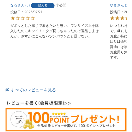
なる
3
非公開
やま
1
購入者
投稿日
2026/07/21
投稿日
2026
ダボッとした感じで履きたいと思い、ワンサイズ上を購
いつも3Lを
入したのにキツイ！！タグ切っちゃったので返品しませ
で、4Lにしま
んが、さすがにこんなパツンパツンだと履けない…
お腹が特に出
回りは余裕が
普通には履け
お腹周り気に
です。
すべてのレビューを見る