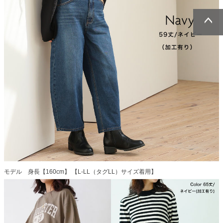
ページトッ
ページトッ
プへ
プへ
モデル 身長【160cm】 【L-LL（タグLL）サイズ着用】