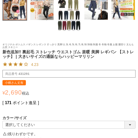
オリジナル ボトムス パギンス レギンス すっきり 美脚 LL 3L 4L 5L 6L 7L 8L 秋 秋物 秋服 冬 冬物 冬服 お腹 腰回り 太もも
お尻 スキニー
新色追加!! 裏起毛 ストレッチ ウエストゴム 楽暖 美脚 レギパン 【ストレ
ッチ】 | 大きいサイズの通販ならハッピーマリリン
4.23
商品番号
431291
小柄さん丈有
2,690
¥
税込
[
171
ポイント進呈 ]
カラー
サイズ
△
残りわずかです。