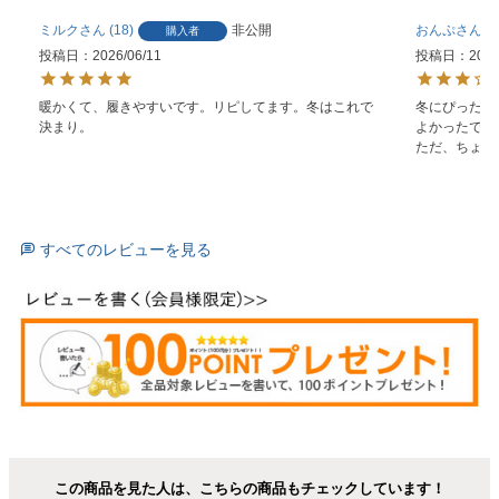
ミルク
18
非公開
おんぷ
1
購入者
投稿日
2026/06/11
投稿日
2026
暖かくて、履きやすいです。リピしてます。冬はこれで
冬にぴったり
決まり。
よかったです。
ただ、ちょっ
すべてのレビューを見る
この商品を見た人は、こちらの商品もチェックしています！