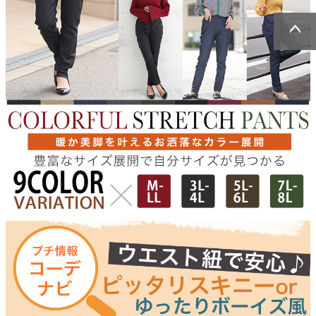
ページトッ
ページトッ
プへ
プへ