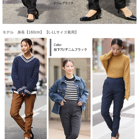
モデル 身長【160cm】 【L-LLサイズ着用】