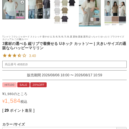
Tシャツ フクレジャガード ストレッチ 着やせ LL 3L 4L 5L 6L 7L 8L 夏 夏物 夏服 夏用 ぽっちゃり ゆったり プラスサイズ
カジュアル 二の腕カバー
3素材の選べる 縦リブで着痩せる Uネック カットソー | 大きいサイズの通
販ならハッピーマリリン
3.40
商品番号
433213
販売期間
2026/08/06 18:00
〜
2026/08/17 10:59
HIT100
SALE
20%OFF
¥
のところ
1,980
1,584
¥
税込
[
29
ポイント進呈 ]
カラー
サイズ