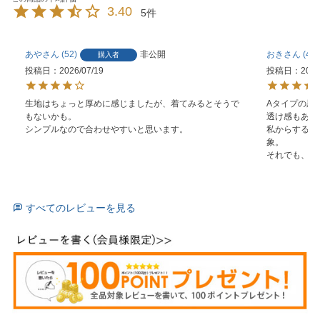
3.40
5
あや
52
非公開
おき
4
購入者
投稿日
2026/07/19
投稿日
2026
生地はちょっと厚めに感じましたが、着てみるとそうで
Aタイプの黒を
もないかも。

透け感もあり
シンプルなので合わせやすいと思います。
私からすると
象。

それでも、可
すべてのレビューを見る