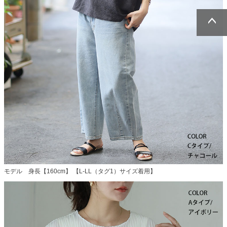
ページトッ
ページトッ
プへ
プへ
モデル 身長【160cm】 【L-LL（タグ1）サイズ着用】