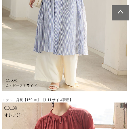
ページトッ
ページトッ
プへ
プへ
モデル 身長【160cm】 【L-LLサイズ着用】