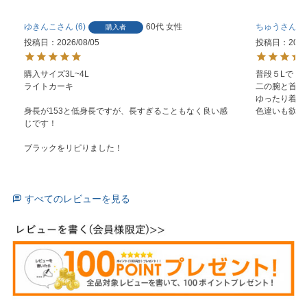
ゆきんこ
6
60代
女性
ちゅうさん
購入者
投稿日
2026/08/05
投稿日
2026
購入サイズ3L~4L

普段５Lで５L
ライトカーキ

二の腕と首周
ゆったり着れ
身長が153と低身長ですが、長すぎることもなく良い感
色違いも欲し
じです！

ブラックをリピりました！
すべてのレビューを見る