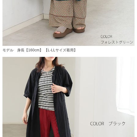
モデル 身長【160cm】 【L-LLサイズ着用】