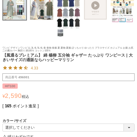
ワンピ デザインワンピ LL 3L 4L 5L 6L 春 春物 春服 夏 夏物 夏服 ぽっちゃり ゆったり プラスサイズ カジュアル お腹 お尻
二の腕カバー 胸回り 綿100％ コットン100％
【風通るプレミアム】 綿 楊柳 五分袖 ギャザー たっぷり ワンピース | 大
きいサイズの通販ならハッピーマリリン
4.33
商品番号
496001
HIT100
2,590
¥
税込
[
165
ポイント進呈 ]
カラー
サイズ
△
残りわずかです。