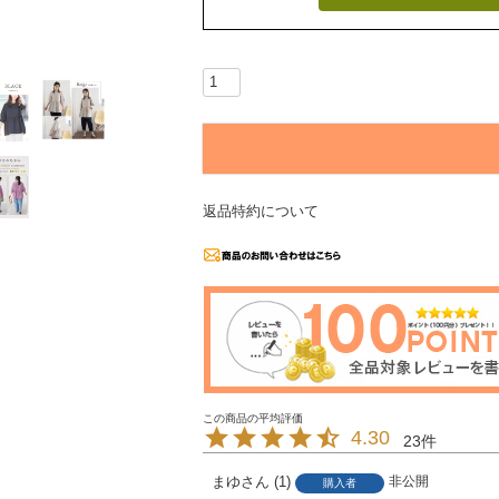
返品特約について
4.30
23
まゆ
1
非公開
購入者