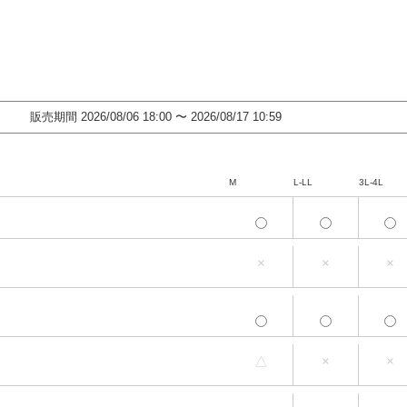
販売期間
2026/08/06 18:00
〜
2026/08/17 10:59
M
L-LL
3L-4L
M
L-LL
3L-4L
×
×
×
M
L-LL
3L-4L
M
L-LL
3L-4L
△
×
×
M
L-LL
3L-4L