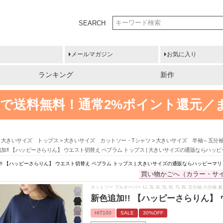
SEARCH
メールマガジン
お気に入り
ランキング
新作
円以上で送料無料！
通常2%ポイント還元／
大きいサイズ トップス
大きいサイズ カットソー・Tシャツ
大きいサイズ 半袖～五分
加!! 【ハッピーさらりん】 ウエスト切替え ペプラム トップス | 大きいサイズの通販ならハッ
!! 【ハッピーさらりん】 ウエスト切替え ペプラム トップス | 大きいサイズの通販ならハッピーマ
買い物かごへ（カラー・サ
カットソー プルオーバー LL 3L 4L 5L 6L 7L 8L 五分袖 六
新色追加!! 【ハッピーさらりん】
HIT100
SALE
30%OFF