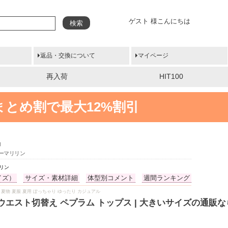
ゲスト 様こんにちは
検索
返品・交換について
マイページ
再入荷
HIT100
まとめ割で最大12%割引
袖
ピーマリリン
リリン
イズ）
サイズ・素材詳細
体型別コメント
週間ランキング
分袖 夏 夏物 夏服 夏用 ぽっちゃり ゆったり カジュアル
 ウエスト切替え ペプラム トップス | 大きいサイズの通販