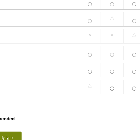
M
L-LL
3L-4L
△
M
L-LL
3L-4L
×
×
△
M
L-LL
3L-4L
M
L-LL
3L-4L
M
L-LL
3L-4L
△
mended
ody type