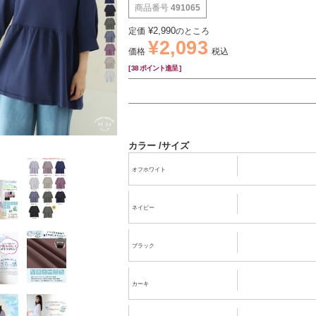
商品番号
491065
¥
2,990
定価
のところ
¥
2,093
価格
税込
[
38
ポイント進呈 ]
カラー
サイズ
オフホワイト
ネイビー
ブラック
カーキ