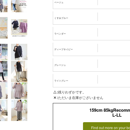
ベージュ
くすみブルー
ラベンダー
ディープネイビー
グレージュ
ライトグレー
△
残りわずかです。
✕
ただいま在庫がございません
159cm 85kgRecom
L-LL
Find out more on your b