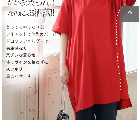
ページトッ
ページトッ
プへ
プへ