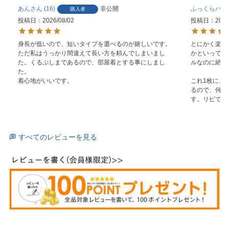
あん
16
非公開
ふっくらパン
購入者
投稿日
2026/08/02
投稿日
2026
身長が低いので、短いタイプを選べるのが嬉しいです。
とにかく楽ち
ただ私はうっかり間違えて長い方を頼んでしまいまし
かといって身
た。くるぶしまであるので、部屋着とする事にしまし
ルなのに絶妙
た。

着心地がいいです。
これ1枚に、
るので、何を
す。リピで2
すべてのレビューを見る