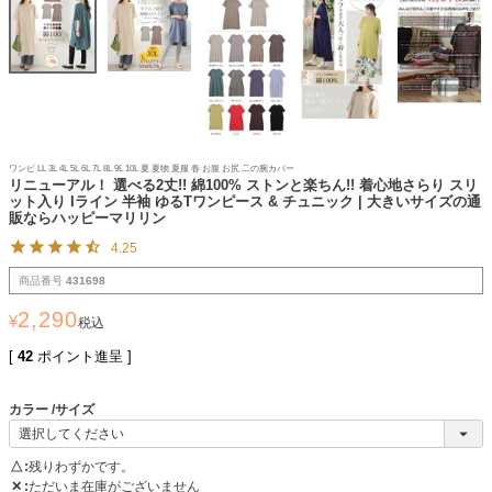
ワンピ LL 3L 4L 5L 6L 7L 8L 9L 10L 夏 夏物 夏服 春 お腹 お尻 二の腕カバー
リニューアル！ 選べる2丈!! 綿100% ストンと楽ちん!! 着心地さらり スリ
ット入り Iライン 半袖 ゆるTワンピース & チュニック | 大きいサイズの通
販ならハッピーマリリン
4.25
商品番号
431698
2,290
¥
税込
[
42
ポイント進呈 ]
カラー
サイズ
△
残りわずかです。
✕
ただいま在庫がございません