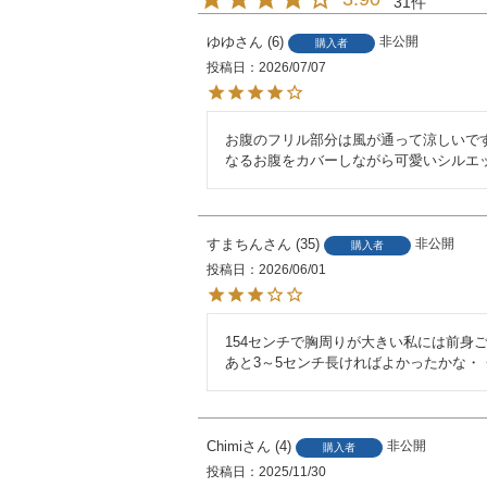
31
ゆゆ
6
非公開
購入者
投稿日
2026/07/07
お腹のフリル部分は風が通って涼しいで
なるお腹をカバーしながら可愛いシルエ
すまちん
35
非公開
購入者
投稿日
2026/06/01
154センチで胸周りが大きい私には前身ご
あと3～5センチ長ければよかったかな・
Chimi
4
非公開
購入者
投稿日
2025/11/30