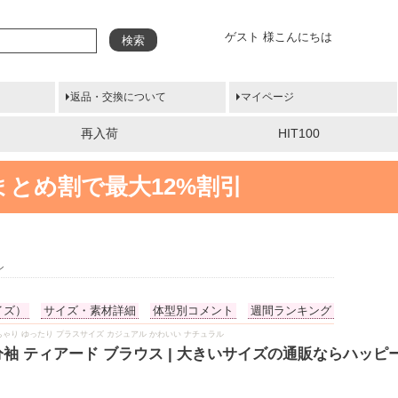
ゲスト 様こんにちは
検索
返品・交換について
マイページ
再入荷
HIT100
まとめ割で最大12%割引
ン
イズ）
サイズ・素材詳細
体型別コメント
週間ランキング
夏服 ぽっちゃり ゆったり プラスサイズ カジュアル かわいい ナチュラル
分袖 ティアード ブラウス | 大きいサイズの通販ならハッピ