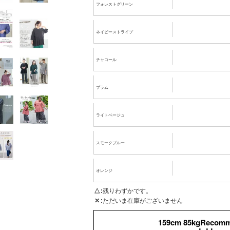
フォレストグリーン
ネイビーストライプ
チャコール
プラム
ライトベージュ
スモークブルー
オレンジ
△
残りわずかです。
✕
ただいま在庫がございません
159cm 85kgRecom