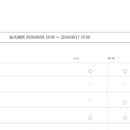
販売期間
2026/08/06 18:00
〜
2026/08/17 10:59
L-LL
3L-4L
L-LL
3L-4L
△
△
L-LL
3L-4L
×
L-LL
3L-4L
L-LL
3L-4L