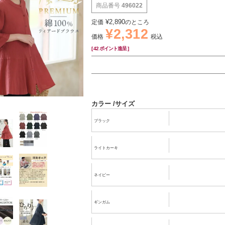
商品番号
496022
¥
2,890
定価
のところ
¥
2,312
価格
税込
[
42
ポイント進呈 ]
カラー
サイズ
ブラック
ライトカーキ
ネイビー
ギンガム