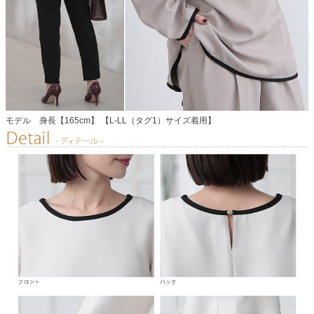
モデル 身長【165cm】 【L-LL（タグ1）サイズ着用】