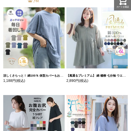
カートを確認
涼しくさらっと！ 綿100％ 体型カバーもお洒落も叶える 風合いコットン ゆるシルエット ドルマン | 大きいサイズの通販ならハッピーマリリン
【風通るプレミアム】 綿 楊柳 七分袖 ウエストギャザー ブラウス | 大きいサイズの通販ならハッピーマリリン
1,188円
(税込)
2,890円
(税込)