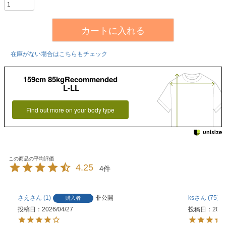
カートに入れる
在庫がない場合はこちらもチェック
159cm 85kgRecommended
L-LL
Find out more on your body type
4.25
4
さえ
1
非公開
ks
75
購入者
投稿日
2026/04/27
投稿日
2025