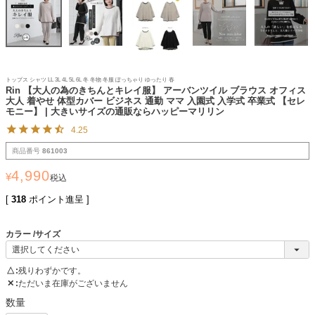
トップス シャツ LL 3L 4L 5L 6L 冬 冬物 冬服 ぽっちゃり ゆったり 春
Rin 【大人の為のきちんとキレイ服】 アーバンツイル ブラウス オフィス
大人 着やせ 体型カバー ビジネス 通勤 ママ 入園式 入学式 卒業式 【セレ
モニー】 | 大きいサイズの通販ならハッピーマリリン
4.25
商品番号
861003
4,990
¥
税込
[
318
ポイント進呈 ]
カラー
サイズ
△
残りわずかです。
✕
ただいま在庫がございません