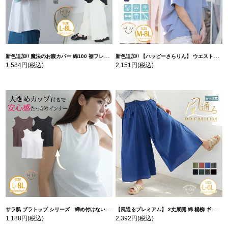
新色追加!! 魔法のお腹カバー 綿100 裾フレア Tシャツ | 大きいサイズの通販ならハッピーマリリン
新色追加!! 【ハッピーさらりん】 ウエストタック入り スッキリ魅せ コクーントップス | 大きいサイズの通販ならハッピーマリリン
1,584円
(税込)
2,151円
(税込)
サラ肌 ブラトップ シリーズ 締め付けない リブ タンクトップ | 大きいサイズの通販ならハッピーマリリン
【風通るプレミアム】 2丈展開 綿 楊柳 ギャザー フレア スカンツ 【ウェストゴム】 | 大きいサイズの通販ならハッピーマリリン
1,188円
(税込)
2,392円
(税込)