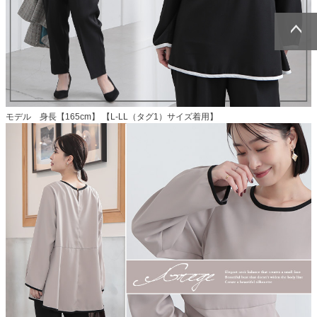
ページトッ
ページトッ
プへ
プへ
モデル 身長【165cm】 【L-LL（タグ1）サイズ着用】