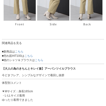
関連商品を見る
■新商品は
こちら
■売れ筋HIT100は
こちら
■他のシャツ＆ブラウスは
こちら
【大人の為のきちんとキレイ服】アーバンツイルブラウス
今どきフレア、シンプルなデザインで着回し抜群
体型別コメント
▼Mサイズ：身長165cm
・L-LLサイズ着用
ゆったり着用できました