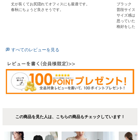
丈が長くてお尻隠れてオフィスにも最適です。

ブラック

春秋にちょうど良さそうです。
普段サイズの3
サイズ感はち
思っていたよ
格好をしたい
すべてのレビューを見る
この商品を見た人は、こちらの商品もチェックしています！