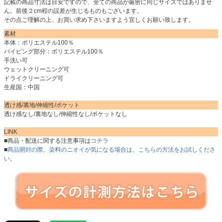
記載の商品寸法は目安ですので、全ての商品が厳密に同じサイズではありませ
ん。前後２cm程の誤差が生じるものもございます。
その点ご理解の上、お買い求め下さいますよう宜しくお願い致します。
素材
本体：ポリエステル100％
パイピング部分：ポリエステル100％
手洗い可
ウェットクリーニング可
ドライクリーニング可
生産国：中国
透け感/裏地/伸縮性/ポケット
透け感なし/裏地なし/伸縮性なし/ポケットなし
LINK
■商品・配送に関する注意事項は
コチラ
■
商品開封の際、染料のニオイが気になる場合は、こちらの方法をお試しくださ
い。