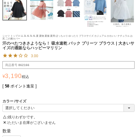
シャツ トップス LL 3L 4L 5L 6L 夏 夏物 夏服 夏用 ぽっちゃり ゆったり プラスサイズ カジュアル かわいい ナチュラル お
尻 二の腕カバー
汗のべたつきさようなら！ 吸水速乾 バック プリーツ ブラウス | 大きいサ
イズの通販ならハッピーマリリン
3.00
商品番号
862166
3,190
¥
税込
[
58
ポイント進呈 ]
カラー
サイズ
△
残りわずかです。
✕
ただいま在庫がございません