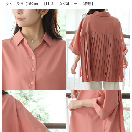
モデル 身長【160cm】 【LL-3L（タグ3L）サイズ着用】