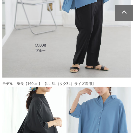
ページトッ
ページトッ
プへ
プへ
モデル 身長【160cm】 【LL-3L（タグ3L）サイズ着用】