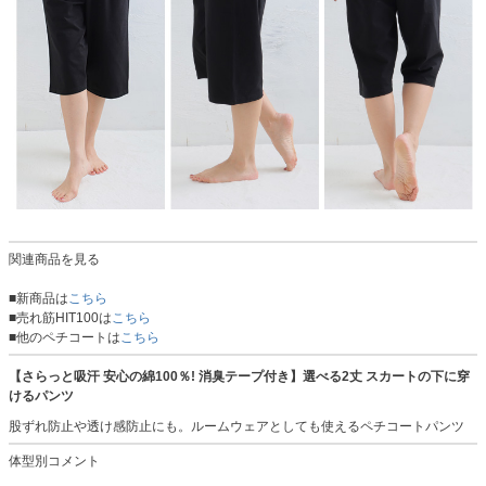
関連商品を見る
■新商品は
こちら
■売れ筋HIT100は
こちら
■他のペチコートは
こちら
【さらっと吸汗 安心の綿100％! 消臭テープ付き】選べる2丈 スカートの下に穿
けるパンツ
股ずれ防止や透け感防止にも。ルームウェアとしても使えるペチコートパンツ
体型別コメント