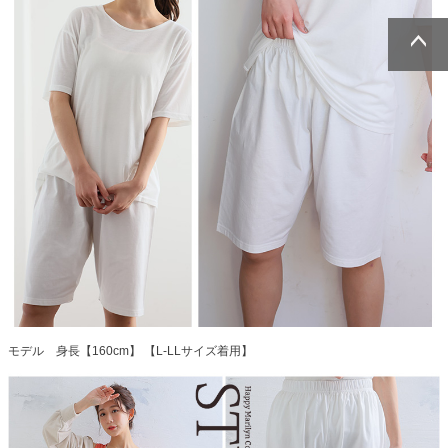
ページトッ
ページトッ
プへ
プへ
モデル 身長【160cm】 【L-LLサイズ着用】