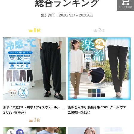
総合ランキング
カートを確認
集計期間：2026/7/27～2026/8/2
新サイズ追加!! ＜瞬寒！アイスヴェールシリーズ＞ 美脚 ジョガーパンツ 【ウェストゴム】 【ストレッチ】 | 大きいサイズの通販ならハッピーマリリン
楽冷 ひんやり 接触冷感 COOL クール ウエストゴム 楽ちん ストレッチ 美脚 レギパン 【ストレッチ】 | 大きいサイズの通販ならハッピーマリリン
2,093円
(税込)
2,690円
(税込)