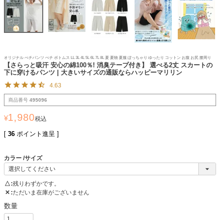
オリジナル ぺチパンツ ぺチ ボトムス LL 3L 4L 5L 6L 7L 8L 夏 夏物 夏服 ぽっちゃり ゆったり コットン お腹 お尻 腰周り
【さらっと吸汗 安心の綿100％! 消臭テープ付き】 選べる2丈 スカートの
下に穿けるパンツ | 大きいサイズの通販ならハッピーマリリン
4.63
商品番号
495096
1,980
¥
税込
[
36
ポイント進呈 ]
カラー
サイズ
△
残りわずかです。
✕
ただいま在庫がございません