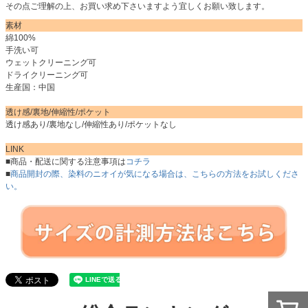
その点ご理解の上、お買い求め下さいますよう宜しくお願い致します。
素材
綿100%
手洗い可
ウェットクリーニング可
ドライクリーニング可
生産国：中国
透け感/裏地/伸縮性/ポケット
透け感あり/裏地なし/伸縮性あり/ポケットなし
LINK
■商品・配送に関する注意事項は
コチラ
■
商品開封の際、染料のニオイが気になる場合は、こちらの方法をお試しくださ
い。