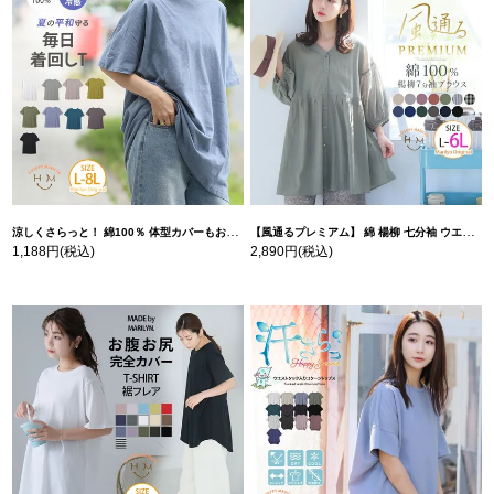
涼しくさらっと！ 綿100％ 体型カバーもお洒落も叶える 風合いコットン ゆるシルエット ドルマン | 大きいサイズの通販ならハッピーマリリン
【風通るプレミアム】 綿 楊柳 七分袖 ウエストギャザー ブラウス | 大きいサイズの通販ならハッピーマリリン
1,188円
(税込)
2,890円
(税込)