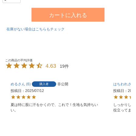
カートに入れる
在庫がない場合はこちらもチェック
4.63
19
める
6
非公開
はちわれ
購入者
投稿日
2025/07/12
投稿日
2025
夏は特に股に汗をかくので、これで！生地も気持ちい
しっかりした
い。
役立ってます