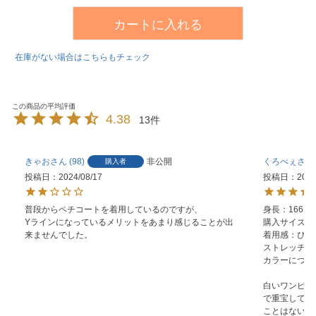
カートに入れる
在庫がない場合はこちらもチェック
4.38
13
きゃお
98
非公開
くろべぇ
購入者
投稿日
2024/08/17
投稿日
2023
普段からペチコートを着用しているのですが、

身長：166

Yラインになっているメリットをあまり感じることが出
購入サイズ：5L
来ませんでした。
着用感：ぴった
ストレッチ感
カラーについ
白いワンピー
で重宝してい
ことはないの