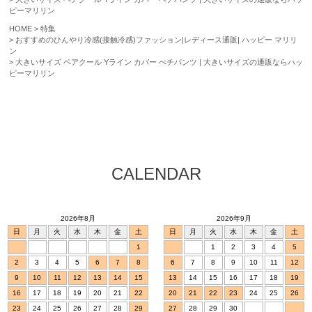
ピーマリリン
HOME
特集
おすすめのひんやり冷感(接触冷感)ファッション|レディース通販| ハッピー マリリ
ン
大きいサイズ ペアクール Yライン カバー ぺチパンツ | 大きいサイズの通販ならハッ
ピーマリリン
CALENDAR
2026年8月
2026年9月
日
月
火
水
木
金
土
日
月
火
水
木
金
土
1
1
2
3
4
5
2
3
4
5
6
7
8
6
7
8
9
10
11
12
9
10
11
12
13
14
15
13
14
15
16
17
18
19
16
17
18
19
20
21
22
20
21
22
23
24
25
26
23
24
25
26
27
28
29
27
28
29
30