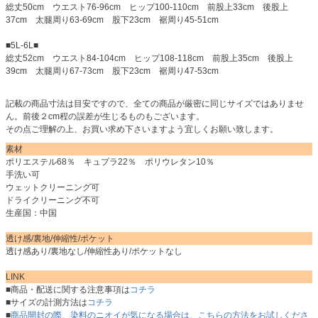
総丈50cm ウエスト76-96cm ヒップ100-110cm 前股上33cm 後股上
37cm 太腿周り63-69cm 股下23cm 裾周り45-51cm
■5L-6L■
総丈52cm ウエスト84-104cm ヒップ108-118cm 前股上35cm 後股上
39cm 太腿周り67-73cm 股下23cm 裾周り47-53cm
記載の商品寸法は目安ですので、全ての商品が厳密に同じサイズではありませ
ん。前後２cm程の誤差が生じるものもございます。
その点ご理解の上、お買い求め下さいますよう宜しくお願い致します。
素材
ポリエステル68％ キュプラ22％ ポリウレタン10％
手洗い可
ウェットクリーニング可
ドライクリーニング不可
生産国：中国
透け感/裏地/伸縮性/ポケット
透け感あり/裏地なし/伸縮性あり/ポケットなし
LINK
■商品・配送に関する注意事項は
コチラ
■サイズの計測方法は
コチラ
■
商品開封の際、染料のニオイが気になる場合は、こちらの方法をお試しくださ