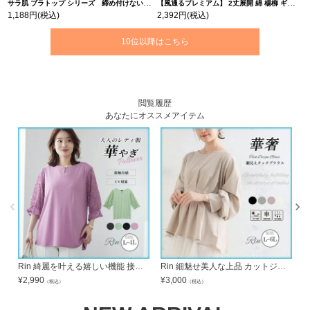
サラ肌 ブラトップ シリーズ 締め付けない リブ タンクトップ | 大きいサイズの通販ならハッピーマリリン
【風通るプレミアム】 2丈展開 綿 楊柳 ギャザー フレア スカンツ 【ウェストゴム】 | 大きいサイズの通販ならハッピーマリリン
1,188円
(税込)
2,392円
(税込)
10位以降はこちら
閲覧履歴
あなたにオススメアイテム
Rin 綺麗を叶える嬉しい機能 接触冷感 UV ビジュー付き 袖レース カットソー プルオーバー 大人 オフィス ビジネス 通勤 ママ | 大きいサイズの通販ならハッピーマリリン
Rin 細魅せ美人な上品 カットジョーゼット ブラウス イージーケア シワにならない オフィス 大人 着やせ 体型カバー ビジネス 通勤 ママ uv | 大きいサイズの通販ならハッピーマリリン
¥
2,990
¥
3,000
¥
（税込）
（税込）