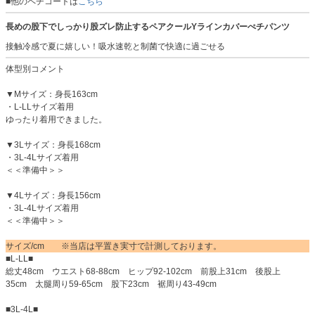
■他のペチコートは
こちら
長めの股下でしっかり股ズレ防止するペアクールYラインカバーぺチパンツ
接触冷感で夏に嬉しい！吸水速乾と制菌で快適に過ごせる
体型別コメント
▼Mサイズ：身長163cm
・L-LLサイズ着用
ゆったり着用できました。
▼3Lサイズ：身長168cm
・3L-4Lサイズ着用
＜＜準備中＞＞
▼4Lサイズ：身長156cm
・3L-4Lサイズ着用
＜＜準備中＞＞
サイズ/cm ※当店は平置き実寸で計測しております。
■L-LL■
総丈48cm ウエスト68-88cm ヒップ92-102cm 前股上31cm 後股上
35cm 太腿周り59-65cm 股下23cm 裾周り43-49cm
■3L-4L■