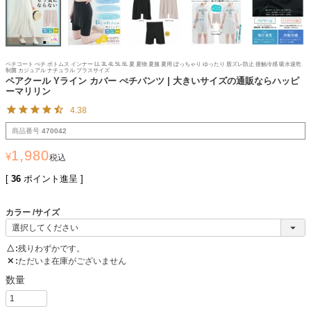
ペチコート ぺチ ボトムス インナー LL 3L 4L 5L 6L 夏 夏物 夏服 夏用 ぽっちゃり ゆったり 股ズレ防止 接触冷感 吸水速乾
制菌 カジュアル ナチュラル プラスサイズ
ペアクール Yライン カバー ぺチパンツ | 大きいサイズの通販ならハッピ
ーマリリン
4.38
商品番号
470042
1,980
¥
税込
[
36
ポイント進呈 ]
カラー
サイズ
△
残りわずかです。
✕
ただいま在庫がございません