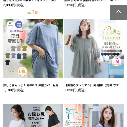
新サイズ追加!! ＜瞬寒！アイスヴェールシリーズ＞ 美脚 ジョガーパンツ 【ウェストゴム】 【ストレッチ】 | 大きいサイズの通販ならハッピーマリリン
楽冷 ひんやり 接触冷感 COOL クール ウエストゴム 楽ちん ストレッチ 美脚 レギパン 【ストレッチ】 | 大きいサイズの通販ならハッピーマリリン
2,093円
(税込)
2,690円
(税込)
ページトッ
ページトッ
プへ
プへ
涼しくさらっと！ 綿100％ 体型カバーもお洒落も叶える 風合いコットン ゆるシルエット ドルマン | 大きいサイズの通販ならハッピーマリリン
【風通るプレミアム】 綿 楊柳 七分袖 ウエストギャザー ブラウス | 大きいサイズの通販ならハッピーマリリン
1,188円
(税込)
2,890円
(税込)