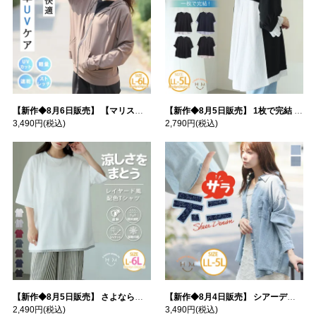
【新作◆8月6日販売】 【マリスポーツ】 運動初心者さんのための フード付き パーカー | 大きいサイズの通販ならハッピーマリリン
【新作◆8月5日販売】 1枚で完結 袖口＆バック フハク使い トップス | 大きいサイズの通販ならハッピーマリリン
3,490円
(税込)
2,790円
(税込)
【新作◆8月5日販売】 さよなら猛暑 涼しさを着る 遮熱 接触冷感 吸水・速乾 五分袖 コンフォートメッシュ 配色レイヤード 風ゆる Tシャツ | 大きいサイズの通販ならハッピーマリリン
【新作◆8月4日販売】 シアーデニムで お洒落に肌隠し | 大きいサイズの通販ならハッピーマリリン
2,490円
(税込)
3,490円
(税込)