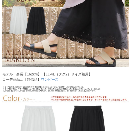
モデル 身長【162cm】 【LL-4L（タグ2）サイズ着用】
コーデ商品…【類似品】
ワンピース