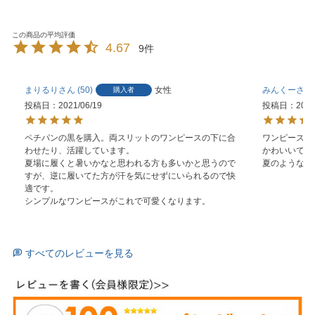
4.67
9
まりるり
50
女性
みんくー
購入者
投稿日
2021/06/19
投稿日
2021
ペチパンの黒を購入。両スリットのワンピースの下に合
ワンピースの
わせたり、活躍しています。

かわいいです。
夏場に履くと暑いかなと思われる方も多いかと思うので
夏のような日
すが、逆に履いてた方が汗を気にせずにいられるので快
適です。

シンプルなワンピースがこれで可愛くなります。
すべてのレビューを見る