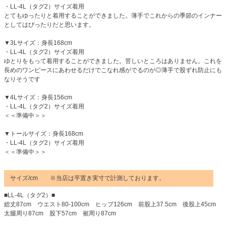
・LL-4L（タグ2）サイズ着用
とてもゆったりと着用することができました。薄手でこれからの季節のインナー
としてはぴったりだと思います。
▼3Lサイズ：身長168cm
・LL-4L（タグ2）サイズ着用
ゆとりをもって着用することができました。苦しいところはありません。これを
長めのワンピースにあわせるだけでこなれ感がでるのが◎薄手で股ずれ防止にも
なりそうです
▼4Lサイズ：身長156cm
・LL-4L（タグ2）サイズ着用
＜＜準備中＞＞
▼トールサイズ：身長168cm
・LL-4L（タグ2）サイズ着用
＜＜準備中＞＞
サイズ/cm ※当店は平置き実寸で計測しております。
■LL-4L（タグ2）■
総丈87cm ウエスト80-100cm ヒップ126cm 前股上37.5cm 後股上45cm
太腿周り87cm 股下57cm 裾周り87cm