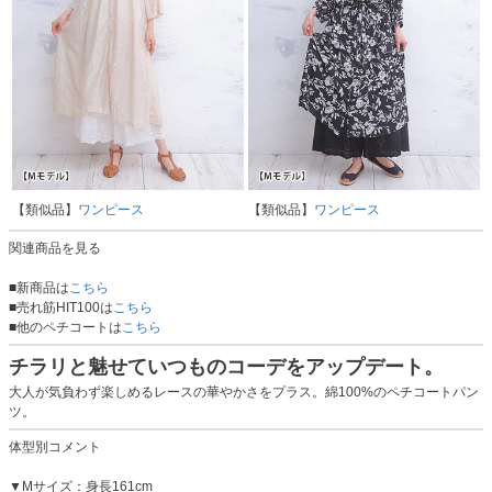
【類似品】
ワンピース
【類似品】
ワンピース
関連商品を見る
■新商品は
こちら
■売れ筋HIT100は
こちら
■他のペチコートは
こちら
チラリと魅せていつものコーデをアップデート。
大人が気負わず楽しめるレースの華やかさをプラス。綿100%のペチコートパン
ツ。
体型別コメント
▼Mサイズ：身長161cm