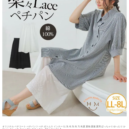
オリジナル ペチコート ぺチパンツ ぺチ ボトムス インナー LL 3L 4L 5L 6L 7L 8L夏 夏物 夏服 夏用 ぽっちゃり ゆったり か