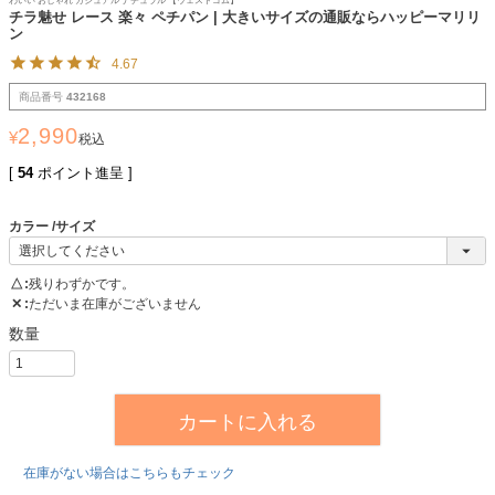
わいい おしゃれ カジュアル ナチュラル 【ウェストゴム】
チラ魅せ レース 楽々 ペチパン | 大きいサイズの通販ならハッピーマリリ
ン
4.67
商品番号
432168
2,990
¥
税込
[
54
ポイント進呈 ]
カラー
サイズ
△
残りわずかです。
✕
ただいま在庫がございません
カートに入れる
在庫がない場合はこちらもチェック