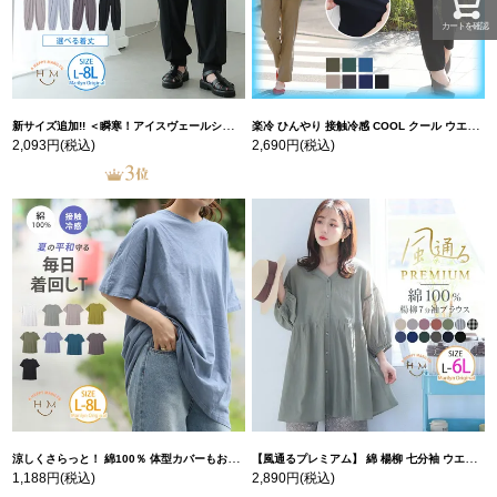
カートを確認
新サイズ追加!! ＜瞬寒！アイスヴェールシリーズ＞ 美脚 ジョガーパンツ 【ウェストゴム】 【ストレッチ】 | 大きいサイズの通販ならハッピーマリリン
楽冷 ひんやり 接触冷感 COOL クール ウエストゴム 楽ちん ストレッチ 美脚 レギパン 【ストレッチ】 | 大きいサイズの通販ならハッピーマリリン
2,093円
(税込)
2,690円
(税込)
涼しくさらっと！ 綿100％ 体型カバーもお洒落も叶える 風合いコットン ゆるシルエット ドルマン | 大きいサイズの通販ならハッピーマリリン
【風通るプレミアム】 綿 楊柳 七分袖 ウエストギャザー ブラウス | 大きいサイズの通販ならハッピーマリリン
1,188円
(税込)
2,890円
(税込)