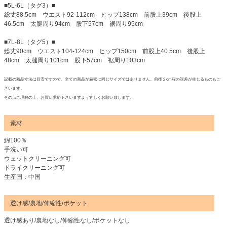
■5L-6L（タグ3）■
総丈88.5cm ウエスト92-112cm ヒップ138cm 前股上39cm 後股上
46.5cm 太腿周り94cm 股下57cm 裾周り95cm
■7L-8L（タグ5）■
総丈90cm ウエスト104-124cm ヒップ150cm 前股上40.5cm 後股上
48cm 太腿周り101cm 股下57cm 裾周り103cm
記載の商品寸法は目安ですので、全ての商品が厳密に同じサイズではありません。前後２cm程の誤差が生じるものもご
ざいます。
その点ご理解の上、お買い求め下さいますよう宜しくお願い致します。
素材
綿100％
手洗い可
ウェットクリーニング可
ドライクリーニング可
生産国：中国
透け感/裏地/伸縮性/ポケット
透け感あり/裏地なし/伸縮性なし/ポケットなし