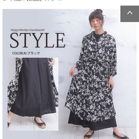
ページトッ
ページトッ
プへ
プへ