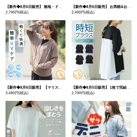
【新作◆8月6日販売】 無地・ドット柄から選べる 忍ばせ 活躍 シアー カーデ | 大きいサイズの通販ならハッピーマリリン
【新作◆8月6日販売】 お気軽&お手軽 選べるデザイン 接触冷感 レイヤード風 コットン トップス | 大きいサイズの通販ならハッピーマリリン
2,790円
(税込)
2,490円
(税込)
【新作◆8月6日販売】 【マリスポーツ】 運動初心者さんのための フード付き パーカー | 大きいサイズの通販ならハッピーマリリン
【新作◆8月5日販売】 1枚で完結 袖口＆バック フハク使い トップス | 大きいサイズの通販ならハッピーマリリン
3,490円
(税込)
2,790円
(税込)