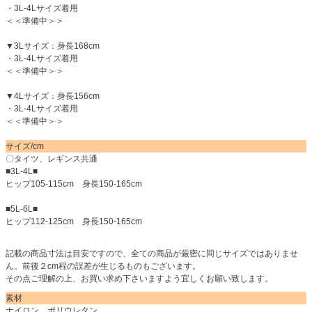
・3L-4Lサイズ着用
＜＜準備中＞＞
▼3Lサイズ：身長168cm
・3L-4Lサイズ着用
＜＜準備中＞＞
▼4Lサイズ：身長156cm
・3L-4Lサイズ着用
＜＜準備中＞＞
サイズ/cm
〇タイツ、レギンス共通
■3L-4L■
ヒップ105-115cm 身長150-165cm
■5L-6L■
ヒップ112-125cm 身長150-165cm
記載の商品寸法は目安ですので、全ての商品が厳密に同じサイズではありませ
ん。前後２cm程の誤差が生じるものもございます。
その点ご理解の上、お買い求め下さいますよう宜しくお願い致します。
素材
ナイロン ポリウレタン