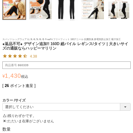
スパッツ レッグウェア LL 3L 4L 5L 6L 冬 FreeFit フリーフィット 160デニール 抗菌防臭 静電気防止加工 吸汗加工
●返品不可● デザイン追加!! 160D 総パイル レギンス/タイツ | 大きいサイ
ズの通販ならハッピーマリリン
4.38
商品番号
860339
1,430
¥
税込
[
26
ポイント進呈 ]
カラー
サイズ
△
残りわずかです。
✕
ただいま在庫がございません