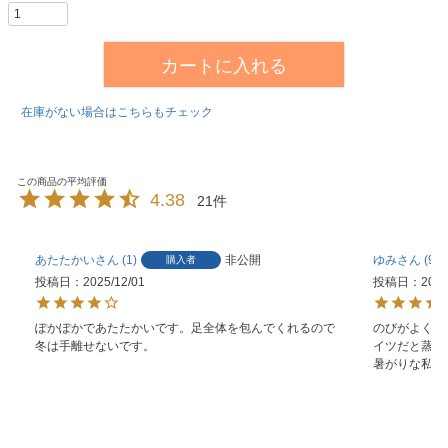
カートに入れる
在庫がない場合はこちらもチェック
4.38
21
あたたかい
1
非公開
ゆみ
93
購入者
投稿日
2025/12/01
投稿日
2025
ぽかぽかであたたかいです。足全体を包んでくれるので
のびがよく暖
冬は手離せないです。
イツだと蒸れ
暑がりな私に