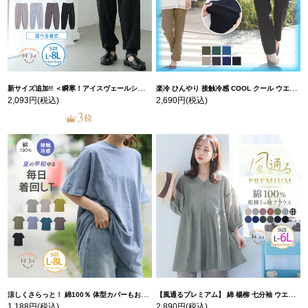
新サイズ追加!! ＜瞬寒！アイスヴェールシリーズ＞ 美脚 ジョガーパンツ 【ウェストゴム】 【ストレッチ】 | 大きいサイズの通販ならハッピーマリリン
楽冷 ひんやり 接触冷感 COOL クール ウエストゴム 楽ちん ストレッチ 美脚 レギパン 【ストレッチ】 | 大きいサイズの通販ならハッピーマリリン
2,093円
(税込)
2,690円
(税込)
涼しくさらっと！ 綿100％ 体型カバーもお洒落も叶える 風合いコットン ゆるシルエット ドルマン | 大きいサイズの通販ならハッピーマリリン
【風通るプレミアム】 綿 楊柳 七分袖 ウエストギャザー ブラウス | 大きいサイズの通販ならハッピーマリリン
1,188円
(税込)
2,890円
(税込)