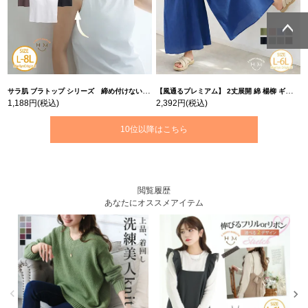
ページトッ
ページトッ
プへ
プへ
サラ肌 ブラトップ シリーズ 締め付けない リブ タンクトップ | 大きいサイズの通販ならハッピーマリリン
【風通るプレミアム】 2丈展開 綿 楊柳 ギャザー フレア スカンツ 【ウェストゴム】 | 大きいサイズの通販ならハッピーマリリン
1,188円
(税込)
2,392円
(税込)
10位以降はこちら
閲覧履歴
あなたにオススメアイテム