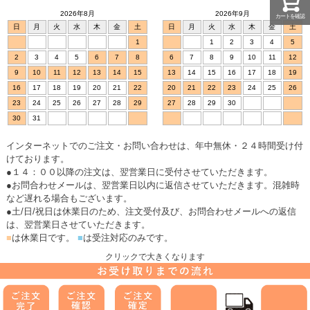
2026年8月
2026年9月
カートを確認
日
月
火
水
木
金
土
日
月
火
水
木
金
土
1
1
2
3
4
5
2
3
4
5
6
7
8
6
7
8
9
10
11
12
9
10
11
12
13
14
15
13
14
15
16
17
18
19
16
17
18
19
20
21
22
20
21
22
23
24
25
26
23
24
25
26
27
28
29
27
28
29
30
30
31
インターネットでのご注文・お問い合わせは、年中無休・２４時間受け付
けております。
●１４：００以降の注文は、翌営業日に受付させていただきます。
●お問合わせメールは、翌営業日以内に返信させていただきます。混雑時
など遅れる場合もございます。
●土/日/祝日は休業日のため、注文受付及び、お問合わせメールへの返信
は、翌営業日させていただきます。
■
は休業日です。
■
は受注対応のみです。
クリックで大きくなります