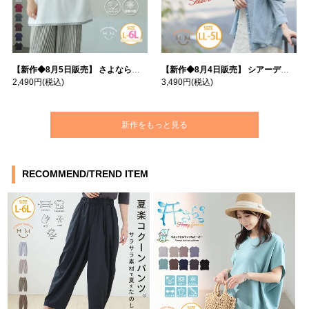
【新作◆8月5日販売】 さよなら猛暑 涼しさを着る 遮熱 接触冷感 吸水・速乾 五分袖 コンフォートメッシュ 配色レイヤード 風ゆる Tシャツ | 大きいサイズの通販ならハッピーマリリン
【新作◆8月4日販売】 シアーデニムで お洒落に肌隠し | 大きいサイズの通販ならハッピーマリリン
2,490円
(税込)
3,490円
(税込)
新作をもっと見る
RECOMMEND/TREND ITEM