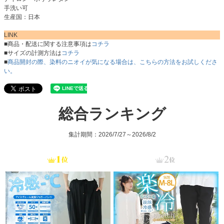
手洗い可
生産国：日本
LINK
■商品・配送に関する注意事項は
コチラ
■サイズの計測方法は
コチラ
■
商品開封の際、染料のニオイが気になる場合は、こちらの方法をお試しくださ
い。
総合ランキング
集計期間：2026/7/27～2026/8/2