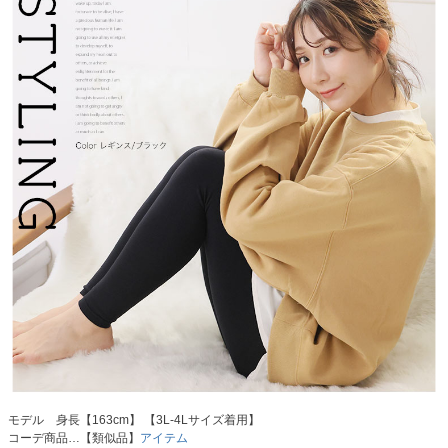
モデル 身長【163cm】 【3L-4Lサイズ着用】
コーデ商品…【類似品】
アイテム