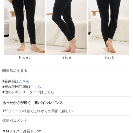
関連商品を見る
■新商品は
こちら
■売れ筋HIT100は
こちら
■他のレギンス・タイツは
こちら
あったかさが続く 裏パイルレギンス
160デニール相当でこれからの季節に嬉しい
体型別コメント
▼Mサイズ：身長163cm