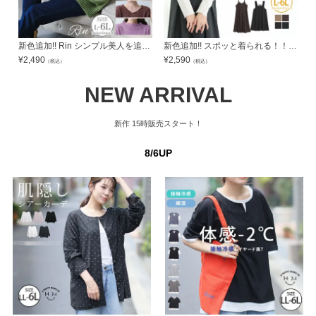
新色追加!! Rin シンプル美人を追求 素材と着心地にこだわった シンプル 2ネックデザイン 長袖 ニット | 大きいサイズの通販ならハッピーマリリン
新色追加!! スポッと着られる！！ ”楽かわ”シリーズ！ バックリボン or 肩フリル から選べる バックデザイン ワンピース | 大きいサイズの通販ならハッピーマリリン
¥
2,490
¥
2,590
¥
（税込）
（税込）
NEW ARRIVAL
新作
15時販売スタート！
8/6UP