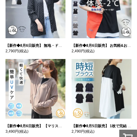
【新作◆8月6日販売】 無地・ドット柄から選べる 忍ばせ 活躍 シアー カーデ | 大きいサイズの通販ならハッピーマリリン
【新作◆8月6日販売】 お気軽&お手軽 選べるデザイン 接触冷感 レイヤード風 コットン トップス | 大きいサイズの通販ならハッピーマリリン
2,790円
(税込)
2,490円
(税込)
【新作◆8月6日販売】 【マリスポーツ】 運動初心者さんのための フード付き パーカー | 大きいサイズの通販ならハッピーマリリン
【新作◆8月5日販売】 1枚で完結 袖口＆バック フハク使い トップス | 大きいサイズの通販ならハッピーマリリン
3,490円
(税込)
2,790円
(税込)