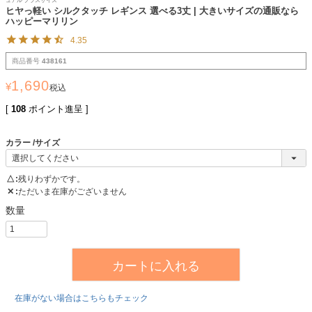
ュアル プラスサイズ
ヒヤっ軽い シルクタッチ レギンス 選べる3丈 | 大きいサイズの通販なら
ハッピーマリリン
4.35
商品番号
438161
1,690
¥
税込
[
108
ポイント進呈 ]
カラー
サイズ
△
残りわずかです。
✕
ただいま在庫がございません
カートに入れる
在庫がない場合はこちらもチェック