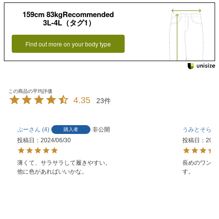
159cm 83kgRecommended
3L-4L（タグ1）
Find out more on your body type
4.35
23
ぷー
4
非公開
うみとそら
購入者
投稿日
2024/06/30
投稿日
2024
薄くて、サラサラして履きやすい。

長めのワンピ
す。