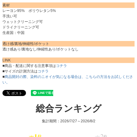
素材
レーヨン95% ポリウレタン5%
手洗い可
ウェットクリーニング可
ドライクリーニング可
生産国：中国
透け感/裏地/伸縮性/ポケット
透け感あり/裏地なし/伸縮性あり/ポケットなし
LINK
■商品・配送に関する注意事項は
コチラ
■サイズの計測方法は
コチラ
■
商品開封の際、染料のニオイが気になる場合は、こちらの方法をお試しくださ
い。
総合ランキング
集計期間：2026/7/27～2026/8/2