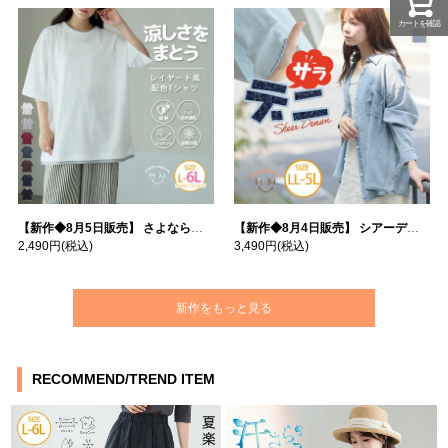
カートを確認
【新作◆8月5日販売】 さよなら猛暑 涼しさを着る 遮熱 接触冷感 吸水・速乾 五分袖 コンフォートメッシュ 配色レイヤード 風ゆる Tシャツ | 大きいサイズの通販ならハッピーマリリン
【新作◆8月4日販売】 シアーデニムで お洒落に肌隠し | 大きいサイズの通販ならハッピーマリリン
2,490円
(税込)
3,490円
(税込)
新作をもっと見る
RECOMMEND/TREND ITEM