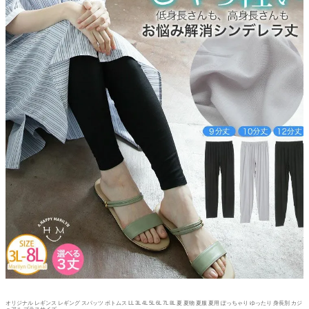
オリジナル レギンス レギング スパッツ ボトムス LL 3L 4L 5L 6L 7L 8L 夏 夏物 夏服 夏用 ぽっちゃり ゆったり 身長別 カジ