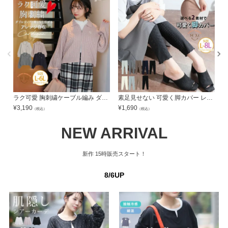
ラク可愛 胸刺繍ケーブル編み ダブルジップ カーディガン | 大きいサイズの通販ならハッピーマリリン
素足見せない 可愛く脚カバー レギンス | 大きいサイズの通販ならハッピーマリリン
¥
3,190
¥
1,690
¥
（税込）
（税込）
NEW ARRIVAL
新作
15時販売スタート！
8/6UP