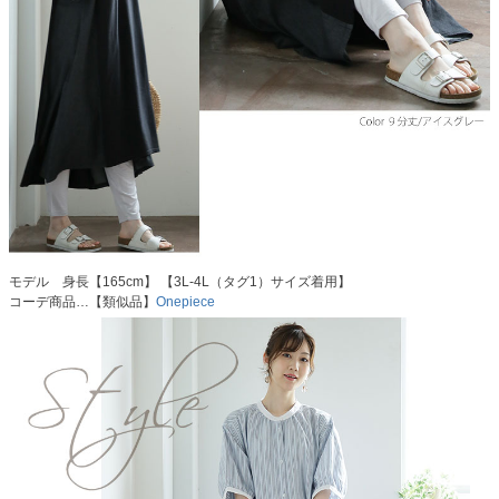
モデル 身長【165cm】 【3L-4L（タグ1）サイズ着用】
コーデ商品…【類似品】
Onepiece