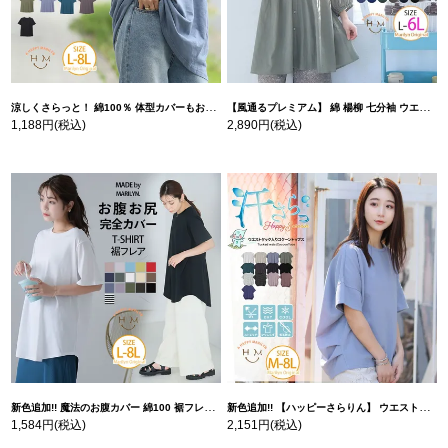
涼しくさらっと！ 綿100％ 体型カバーもお洒落も叶える 風合いコットン ゆるシルエット ドルマン | 大きいサイズの通販ならハッピーマリリン
【風通るプレミアム】 綿 楊柳 七分袖 ウエストギャザー ブラウス | 大きいサイズの通販ならハッピーマリリン
1,188円
(税込)
2,890円
(税込)
新色追加!! 魔法のお腹カバー 綿100 裾フレア Tシャツ | 大きいサイズの通販ならハッピーマリリン
新色追加!! 【ハッピーさらりん】 ウエストタック入り スッキリ魅せ コクーントップス | 大きいサイズの通販ならハッピーマリリン
1,584円
(税込)
2,151円
(税込)