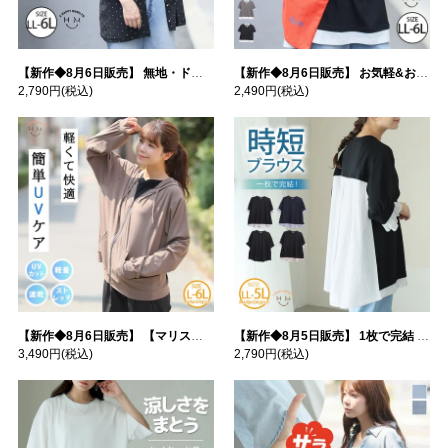
【新作◆8月6日販売】 無地・ドット柄から選べる 忍ばせ 活躍 シアー カーデ | 大きいサイズの通販ならハッピーマリリン
【新作◆8月6日販売】 お気軽&お手軽 選べるデザイン 接触冷感 レイヤード風 コットン トップス | 大きいサイズの通販ならハッピーマリリン
2,790円
(税込)
2,490円
(税込)
【新作◆8月6日販売】 【マリスポーツ】 運動初心者さんのための フード付き パーカー | 大きいサイズの通販ならハッピーマリリン
【新作◆8月5日販売】 1枚で完結 袖口＆バック フハク使い トップス | 大きいサイズの通販ならハッピーマリリン
3,490円
(税込)
2,790円
(税込)