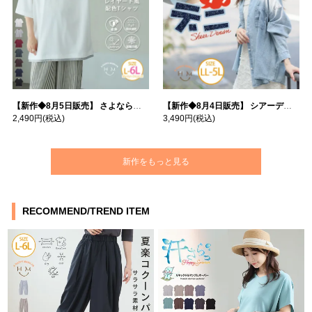
【新作◆8月5日販売】 さよなら猛暑 涼しさを着る 遮熱 接触冷感 吸水・速乾 五分袖 コンフォートメッシュ 配色レイヤード 風ゆる Tシャツ | 大きいサイズの通販ならハッピーマリリン
【新作◆8月4日販売】 シアーデニムで お洒落に肌隠し | 大きいサイズの通販ならハッピーマリリン
2,490円
(税込)
3,490円
(税込)
新作をもっと見る
RECOMMEND/TREND ITEM