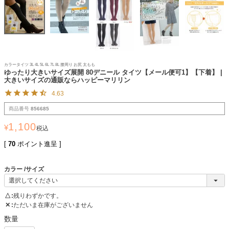
カラータイツ 3L 4L 5L 6L 7L 8L 腰周り お尻 太もも
ゆったり大きいサイズ展開 80デニール タイツ【メール便可1】【下着】 |
大きいサイズの通販ならハッピーマリリン
4.63
商品番号
856685
1,100
¥
税込
[
70
ポイント進呈 ]
カラー
サイズ
△
残りわずかです。
✕
ただいま在庫がございません