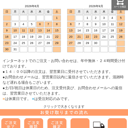
2026年8月
2026年9月
カートを確認
日
月
火
水
木
金
土
日
月
火
水
木
金
土
1
1
2
3
4
5
2
3
4
5
6
7
8
6
7
8
9
10
11
12
9
10
11
12
13
14
15
13
14
15
16
17
18
19
16
17
18
19
20
21
22
20
21
22
23
24
25
26
23
24
25
26
27
28
29
27
28
29
30
30
31
インターネットでのご注文・お問い合わせは、年中無休・２４時間受け付
けております。
●１４：００以降の注文は、翌営業日に受付させていただきます。
●お問合わせメールは、翌営業日以内に返信させていただきます。混雑時
など遅れる場合もございます。
●土/日/祝日は休業日のため、注文受付及び、お問合わせメールへの返信
は、翌営業日させていただきます。
■
は休業日です。
■
は受注対応のみです。
クリックで大きくなります