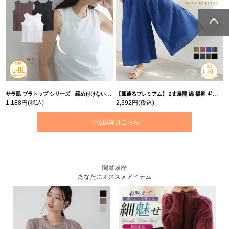
ページトッ
ページトッ
プへ
プへ
サラ肌 ブラトップ シリーズ 締め付けない リブ タンクトップ | 大きいサイズの通販ならハッピーマリリン
【風通るプレミアム】 2丈展開 綿 楊柳 ギャザー フレア スカンツ 【ウェストゴム】 | 大きいサイズの通販ならハッピーマリリン
1,188円
(税込)
2,392円
(税込)
10位以降はこちら
閲覧履歴
あなたにオススメアイテム