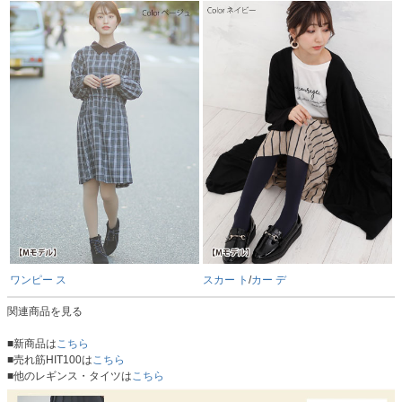
ワンピー ス
スカー ト
/
カー デ
関連商品を見る
■新商品は
こちら
■売れ筋HIT100は
こちら
■他のレギンス・タイツは
こちら