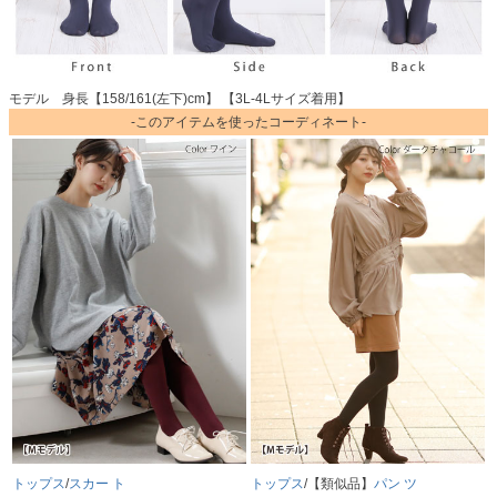
モデル 身長【158/161(左下)cm】 【3L-4Lサイズ着用】
-このアイテムを使ったコーディネート-
トップス
/
スカー ト
トップス
/【類似品】
パン ツ