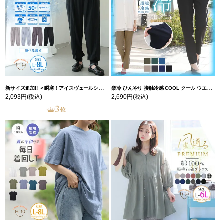
新サイズ追加!! ＜瞬寒！アイスヴェールシリーズ＞ 美脚 ジョガーパンツ 【ウェストゴム】 【ストレッチ】 | 大きいサイズの通販ならハッピーマリリン
楽冷 ひんやり 接触冷感 COOL クール ウエストゴム 楽ちん ストレッチ 美脚 レギパン 【ストレッチ】 | 大きいサイズの通販ならハッピーマリリン
2,093円
(税込)
2,690円
(税込)