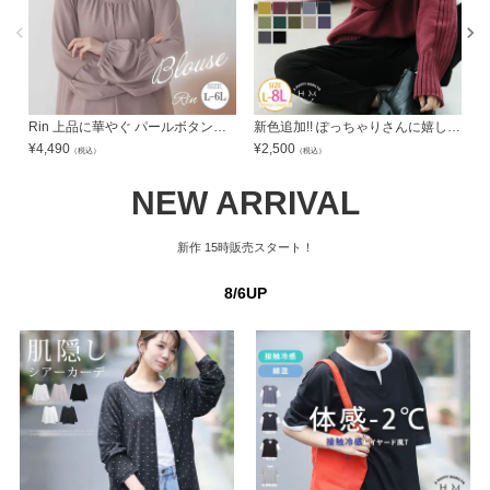
Rin 上品に華やぐ パールボタンデザイン ポーラ美人 プチハイ ブラウス オフィス 大人 ビジネス 通勤 ママ 【セレモニー】 | 大きいサイズの通販ならハッピーマリリン
新色追加!! ぽっちゃりさんに嬉しい! 着やせ美人な大人の洗練 リブニット | 大きいサイズの通販ならハッピーマリリン
¥
4,490
¥
2,500
¥
（税込）
（税込）
NEW ARRIVAL
新作
15時販売スタート！
8/6UP