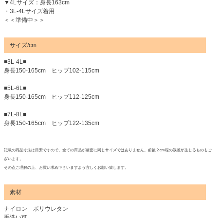
▼4Lサイズ：身長163cm
・3L-4Lサイズ着用
＜＜準備中＞＞
サイズ/cm
■3L-4L■
身長150-165cm ヒップ102-115cm
■5L-6L■
身長150-165cm ヒップ112-125cm
■7L-8L■
身長150-165cm ヒップ122-135cm
記載の商品寸法は目安ですので、全ての商品が厳密に同じサイズではありません。前後２cm程の誤差が生じるものもご
ざいます。
その点ご理解の上、お買い求め下さいますよう宜しくお願い致します。
素材
ナイロン ポリウレタン
手洗い可