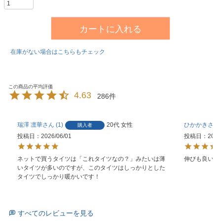
カートに入れる
在庫がない場合はこちらもチェック
4.63
286
瑞澤 凛華
1
20代
女性
ひかかき
購入者
投稿日
2026/06/01
投稿日
2026
ネットで買うタイツは「これタイツなの？」みたいは薄
伸びも良いし
いタイツが多いのですが、このタイツはしっかりとした
タイツでしっかり暖かいです！
すべてのレビューを見る