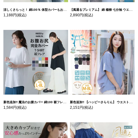
涼しくさらっと！ 綿100％ 体型カバーもお洒落も叶える 風合いコットン ゆるシルエット ドルマン | 大きいサイズの通販ならハッピーマリリン
【風通るプレミアム】 綿 楊柳 七分袖 ウエストギャザー ブラウス | 大きいサイズの通販ならハッピーマリリン
1,188円
(税込)
2,890円
(税込)
新色追加!! 魔法のお腹カバー 綿100 裾フレア Tシャツ | 大きいサイズの通販ならハッピーマリリン
新色追加!! 【ハッピーさらりん】 ウエストタック入り スッキリ魅せ コクーントップス | 大きいサイズの通販ならハッピーマリリン
1,584円
(税込)
2,151円
(税込)