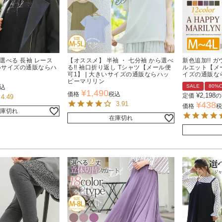
選べる 長袖 レース
【オススメ】 半袖 ・ 七分袖 から選べ
新色追加!! 
きいサイズの通販ならハ
る!! 袖口折り返し Tシャツ【メール便
ルエット【メー
可1】 | 大きいサイズの通販ならハッ
イズの通販な
ピーマリリン
SALE
80%
込
¥
1,490
価格
税込
¥
2,198
定価
の
4.49
3.91
¥
438
価格
税
庫切れ
在庫切れ