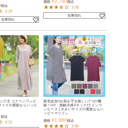
¥
2,790
価格
税込
9
税込
3.58
4.33
在庫切れ
在庫切れ
ロング丈 コクーンワンピ
新色追加!!お肌を守る嬉しい7つの機
いサイズの通販ならハッピ
能！UV・接触冷感VネックIラインワ
ンピース | 大きいサイズの通販ならハ
ッピーマリリン
1
税込
¥
1,980
価格
税込
4.31
3.99