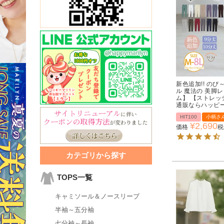
新色追加!! のび
ル 魔法の 美脚
ム】 【ストレッ
通販ならハッピ
HIT100
小柄さ
¥
2,690
価格
税
カテゴリから探す
TOPS一覧
キャミソール＆ノースリーブ
半袖～五分袖
七分袖～長袖