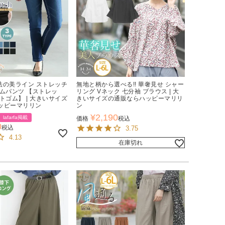
魔法の美ライン ストレッチ
無地と柄から選べる!! 華奢見せ シャー
ニムパンツ 【ストレッ
リング Vネック 七分袖 ブラウス | 大
トゴム】 | 大きいサイズ
きいサイズの通販ならハッピーマリリ
ッピーマリリン
ン
¥
2,190
lafarfa掲載
価格
税込
0
税込
3.75
4.13
在庫切れ