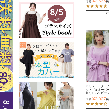
¥
2,536
価格
税
在
ボリュームタック
ットプルオーバー
販ならハッピー
¥
2,027
価格
税