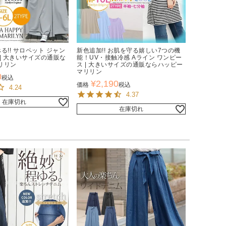
べる!! サロペット ジャン
新色追加!! お肌を守る嬉しい7つの機
| 大きいサイズの通販な
能！UV・接触冷感 Aライン ワンピー
リリン
ス | 大きいサイズの通販ならハッピー
マリリン
0
税込
¥
2,190
価格
税込
4.24
4.37
在庫切れ
在庫切れ