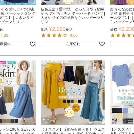
を守る 嬉しい7つの機
新色追加!! 通常型、 ゆったり型 2type
楽ちんなのに
接触冷感 ベーシックタンク
から 選べる!! チノ テーパード パンツ |
切替 細魅せ 
可1】 | 大きいサイ
大きいサイズの通販ならハッピーマリ
ール便可1】 
ッピーマリリン
リン
らハッピーマ
¥
2,290
¥
2,23
込
価格
税込
価格
4.33
4.06
庫切れ
在庫切れ
トン100％ 2way 大
【オススメ】 2丈から選べる！ ウエス
【オススメ】
ルエット デニム ツイ
ト切替 美シルエット 天竺 ガウチョパ
る!! パフスリ