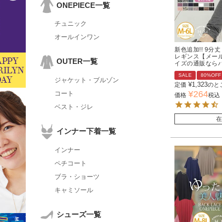
ONEPIECE一覧
チュニック
オールインワン
新色追加!! 9分
レギンス【メール
OUTER一覧
イズの通販なら
SALE
80%OFF
ジャケット・ブルゾン
¥
1,323
定価
のと
¥
264
コート
価格
税込
ベスト・ジレ
在
インナー下着一覧
インナー
ペチコート
ブラ・ショーツ
キャミソール
シューズ一覧