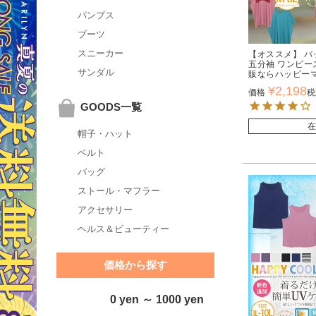
パンプス
ブーツ
スニーカー
【オススメ】 バ
五分袖 ワンピー
サンダル
販ならハッピー
¥
2,198
価格
税
GOODS一覧
在
帽子・ハット
ベルト
バッグ
ストール・マフラー
アクセサリー
ヘルス＆ビューティー
価格から探す
0 yen ～ 1000 yen