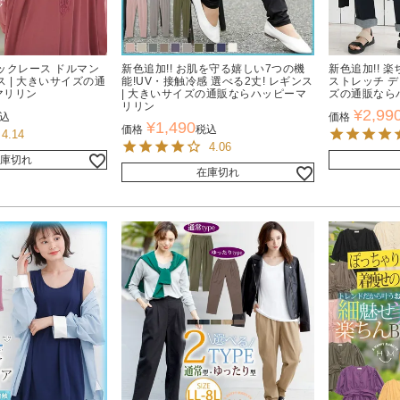
ックレース ドルマン
新色追加!! お肌を守る嬉しい7つの機
新色追加!! 
ス | 大きいサイズの通
能!UV・接触冷感 選べる2丈! レギンス
ストレッチ デ
マリリン
| 大きいサイズの通販ならハッピーマ
ズの通販なら
リリン
¥
2,99
込
価格
¥
1,490
価格
税込
4.14
4.06
庫切れ
在庫切れ