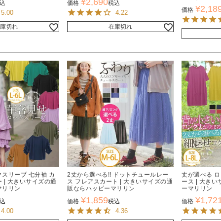
¥
2,690
込
価格
税込
¥
2,18
価格
5.00
4.22
庫切れ
在庫切れ
スリーブ 七分袖 カ
2丈から選べる!! ドットチュールレー
丈が選べる 
 | 大きいサイズの通
ス フレアスカート | 大きいサイズの通
ース | 大き
マリリン
販ならハッピーマリリン
ーマリリン
¥
1,859
¥
1,72
込
価格
税込
価格
4.00
4.36