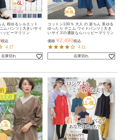
楽ちん 程ゆるシルエット
コットン100％ 大人 の 楽ちん 美ゆる
ニムパンツ | 大きいサイ
ゆったり デニム ワイドパンツ | 大き
ハッピーマリリン
いサイズの通販ならハッピーマリリン
0
¥
2,490
税込
価格
税込
4.27
4.11
在庫切れ
在庫切れ