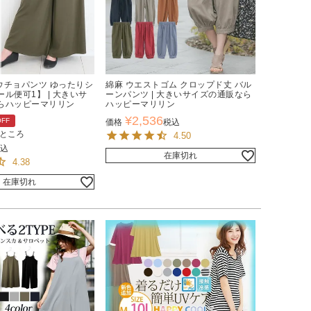
ガウチョパンツ ゆったりシ
綿麻 ウエストゴム クロップド丈 バル
ル便可1】 | 大きいサ
ーンパンツ | 大きいサイズの通販なら
らハッピーマリリン
ハッピーマリリン
¥
2,536
OFF
価格
税込
ところ
4.50
込
在庫切れ
4.38
在庫切れ