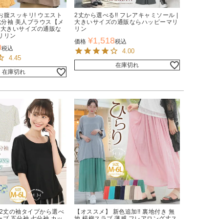
お腹スッキリ! ウエスト
2丈から選べる!! フレアキャミソール |
七分袖 美人ブラウス【メ
大きいサイズの通販ならハッピーマリ
| 大きいサイズの通販な
リン
リリン
¥
1,518
価格
税込
0
税込
4.00
4.45
在庫切れ
在庫切れ
 2丈の袖タイプから選べ
【オススメ】 新色追加!! 裏地付き 無
ーブ 五分袖 七分袖 カッ
地 楊柳スラブ 薄感 フレアロング丈ス