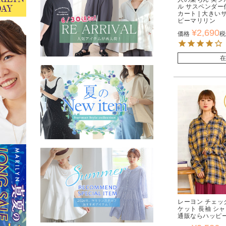
ル サスペンダー
カート | 大き
ピーマリリン
¥
2,690
価格
税
在
レーヨン チェッ
ケット 長袖 シャ
通販ならハッピ