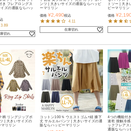
付き フレアロングス
ンツ | 大きいサイズの通販ならハッピ
トソー | 大
いサイズの通販ならハッ
ーマリリン
ピーマリリン
¥
2,490
¥
2,19
価格
税込
価格
込
4.11
3.89
在庫切れ
庫切れ
ク柄 リングジップポ
コットン100％ ウエストゴム+紐 膝下
4つの機能付き
ツ | 大きいサイズの
丈 サルエルパンツ | 大きいサイズの通
速乾 接触冷感
ーマリリン
販ならハッピーマリリン
ックフレアスカ
通販ならハッ