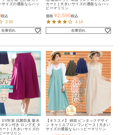
きいサイズの通販ならハッ
カート | 大きいサイズの通販ならハッ
ピーマリリン
0
¥
2,590
税込
価格
税込
3.50
4.14
在庫切れ
在庫切れ
 UV対策 抗菌防臭 吸水
【オススメ】 綿混 ピンタックデザイ
 ボタン付き ロング丈 タ
ン キャミエプロンワンピース | 大きい
ート | 大きいサイズの
サイズの通販ならハッピーマリリン
ピーマリリン