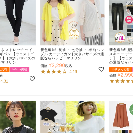
～る ストレッチ ツイ
新色追加!! 長袖 ・ 七分袖 ・ 半袖 シン
新色追加!! 
レギパン 【ウェストゴ
プル カーディガン | 大きいサイズの通
スキニー デ
チ】 | 大きいサイズの
販ならハッピーマリリン
チ】 【ウェス
ーマリリン
の通販ならハ
¥
2,290
価格
税込
ん丈有
lafarfa掲載
小柄さん丈有
4.19
¥
2,99
込
価格
4.31