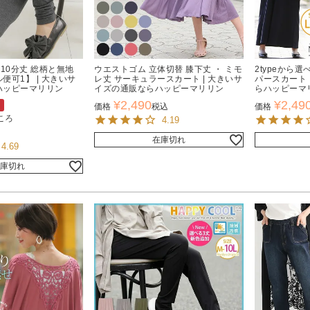
丈 10分丈 総柄と無地
ウエストゴム 立体切替 膝下丈 ・ ミモ
2typeから選
便可1】 | 大きいサ
レ丈 サーキュラースカート | 大きいサ
パースカート 
ハッピーマリリン
イズの通販ならハッピーマリリン
らハッピーマ
¥
2,490
¥
2,49
価格
税込
価格
ころ
4.19
在庫切れ
4.69
庫切れ