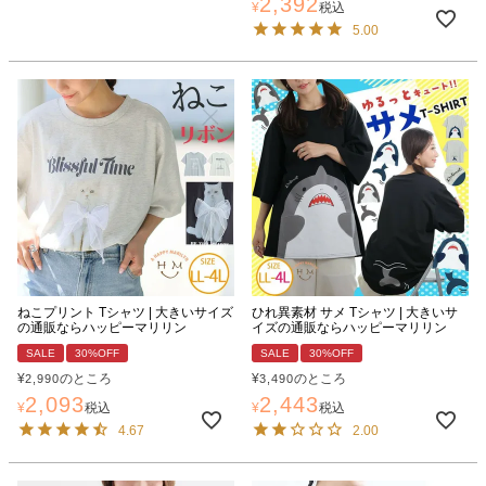
2,392
¥
税込
5.00
ねこプリント Tシャツ | 大きいサイズ
ひれ異素材 サメ Tシャツ | 大きいサ
の通販ならハッピーマリリン
イズの通販ならハッピーマリリン
SALE
30%OFF
SALE
30%OFF
¥
のところ
¥
のところ
2,990
3,490
2,093
2,443
¥
税込
¥
税込
4.67
2.00