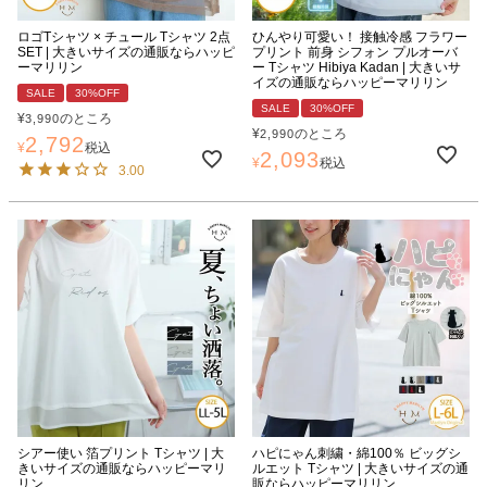
ロゴTシャツ × チュール Tシャツ 2点
ひんやり可愛い！ 接触冷感 フラワー
SET | 大きいサイズの通販ならハッピ
プリント 前身 シフォン プルオーバ
ーマリリン
ー Tシャツ Hibiya Kadan | 大きいサ
イズの通販ならハッピーマリリン
SALE
30%OFF
SALE
30%OFF
¥
のところ
3,990
¥
のところ
2,990
2,792
¥
税込
2,093
¥
税込
3.00
シアー使い 箔プリント Tシャツ | 大
ハピにゃん刺繍・綿100％ ビッグシ
きいサイズの通販ならハッピーマリ
ルエット Tシャツ | 大きいサイズの通
リン
販ならハッピーマリリン