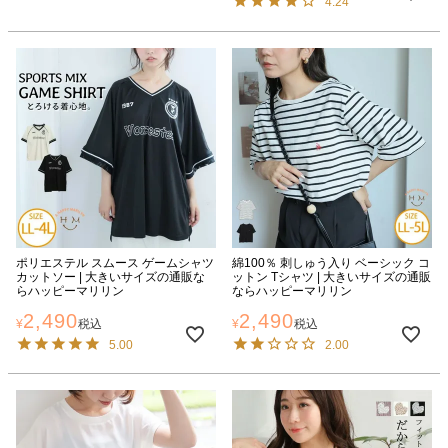
4.24
ポリエステル スムース ゲームシャツ
綿100％ 刺しゅう入り ベーシック コ
カットソー | 大きいサイズの通販な
ットン Tシャツ | 大きいサイズの通販
らハッピーマリリン
ならハッピーマリリン
2,490
2,490
¥
税込
¥
税込
5.00
2.00