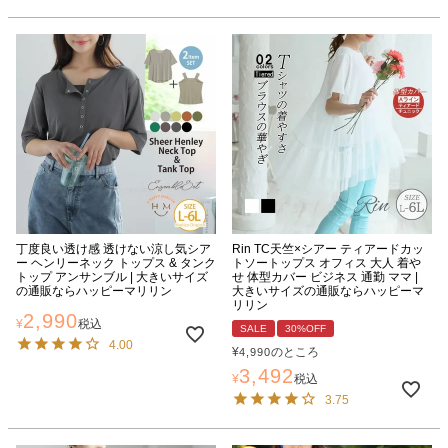
丁度良い透け感 透けない涼し気シア
Rin TC天竺×シアー ティアードカッ
ー ヘンリーネック トップス & タンク
トソートップス オフィス 大人 着や
トップ アンサンブル | 大きいサイズ
せ 体型カバー ビジネス 通勤 ママ |
の通販ならハッピーマリリン
大きいサイズの通販ならハッピーマ
リリン
2,990
¥
税込
SALE
30%OFF
4.00
¥
のところ
4,990
3,492
¥
税込
3.75