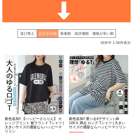
並び替え
おすすめ順
新着順
高評価順
価格が安い順
36
件中
1
-
36
件表示
新色追加!! 【ハッピーさらりん】 カ
新色追加!! 選べる4デザイン♪ 綿
レッジプリント 裾ラウンド Tシャツ |
100％ 満点 ロング Tシャツ | 大きい
大きいサイズの通販ならハッピーマ
サイズの通販ならハッピーマリリン
リリン