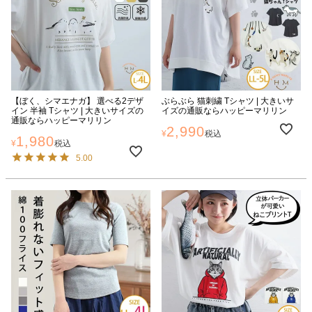
【ぼく、シマエナガ】 選べる2デザ
ぶらぶら 猫刺繍 Tシャツ | 大きいサ
イン 半袖 Tシャツ | 大きいサイズの
イズの通販ならハッピーマリリン
通販ならハッピーマリリン
2,990
¥
税込
1,980
¥
税込
5.00