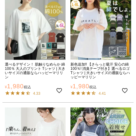
選べるデザイン！ 肌触りなめらか 綿
新色追加!! 【さらっと吸汗 安心の綿
100％ 大人のプリント Tシャツ | 大き
100％! 消臭テープ付き】選べるロゴ
いサイズの通販ならハッピーマリリ
Tシャツ | 大きいサイズの通販ならハ
ン
ッピーマリリン
1,980
1,980
¥
税込
¥
税込
4.33
4.41