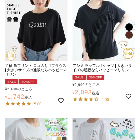
半袖 箔プリント ロゴ入り Tブラウス
アシメ ラッフル Tシャツ | 大きいサ
| 大きいサイズの通販ならハッピーマ
イズの通販ならハッピーマリリン
リリン
SALE
30%OFF
SALE
30%OFF
¥
のところ
2,990
¥
のところ
2,490
2,093
¥
税込
1,742
¥
税込
4.00
5.00