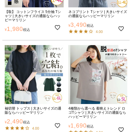
【取】 コットンフライス 5分袖 Tシ
ネコプリント Tシャツ | 大きいサイズ
ャツ | 大きいサイズの通販ならハッ
の通販ならハッピーマリリン
ピーマリリン
3,490
¥
税込
1,980
¥
税込
4.00
袖切替 トップス | 大きいサイズの通
4種類から選べる 着映えトレンド ロ
販ならハッピーマリリン
ゴTシャツ | 大きいサイズの通販なら
ハッピーマリリン
2,490
¥
税込
1,690
¥
税込
4.00