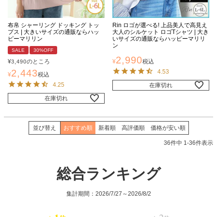
布帛 シャーリング ドッキング トッ
Rin ロゴが選べる! 上品美人で高見え
プス | 大きいサイズの通販ならハッ
大人のシルケット ロゴTシャツ | 大き
ピーマリリン
いサイズの通販ならハッピーマリリ
ン
SALE
30%OFF
2,990
¥
のところ
¥
税込
3,490
2,443
4.53
¥
税込
4.25
在庫切れ
在庫切れ
並び替え
おすすめ順
新着順
高評価順
価格が安い順
36
件中
1
-
36
件表示
総合ランキング
集計期間：2026/7/27～2026/8/2