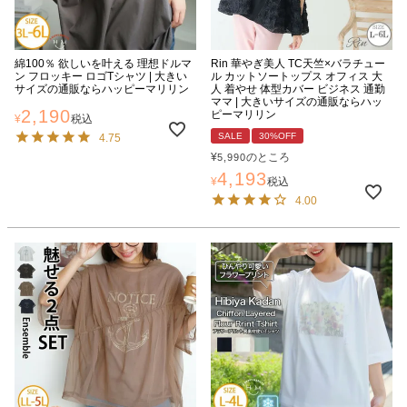
綿100％ 欲しいを叶える 理想ドルマ
Rin 華やぎ美人 TC天竺×バラチュー
ン フロッキー ロゴTシャツ | 大きい
ル カットソートップス オフィス 大
サイズの通販ならハッピーマリリン
人 着やせ 体型カバー ビジネス 通勤
ママ | 大きいサイズの通販ならハッ
2,190
ピーマリリン
¥
税込
SALE
30%OFF
4.75
¥
のところ
5,990
4,193
¥
税込
4.00