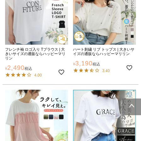
フレンチ袖 ロゴ入り Tブラウス | 大
ハート刺繍 リブ トップス | 大きいサ
きいサイズの通販ならハッピーマリ
イズの通販ならハッピーマリリン
リン
3,190
¥
税込
2,490
¥
税込
3.40
4.00
ページトッ
プへ