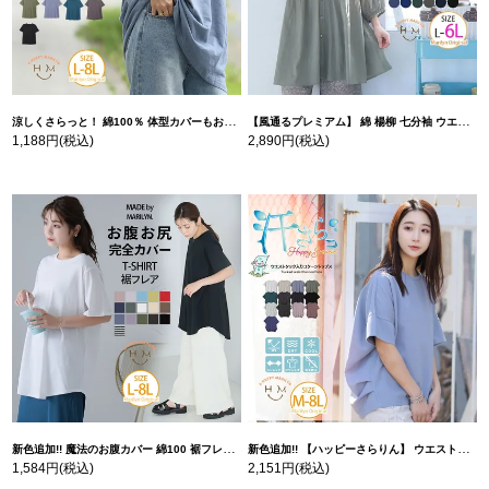
涼しくさらっと！ 綿100％ 体型カバーもお洒落も叶える 風合いコットン ゆるシルエット ドルマン | 大きいサイズの通販ならハッピーマリリン
【風通るプレミアム】 綿 楊柳 七分袖 ウエストギャザー ブラウス | 大きいサイズの通販ならハッピーマリリン
1,188円
(税込)
2,890円
(税込)
新色追加!! 魔法のお腹カバー 綿100 裾フレア Tシャツ | 大きいサイズの通販ならハッピーマリリン
新色追加!! 【ハッピーさらりん】 ウエストタック入り スッキリ魅せ コクーントップス | 大きいサイズの通販ならハッピーマリリン
1,584円
(税込)
2,151円
(税込)