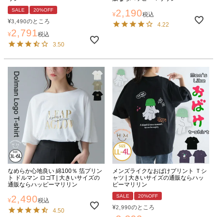
SALE
20%OFF
2,190
¥
税込
¥
のところ
3,490
4.22
2,791
¥
税込
3.50
なめらか心地良い 綿100％ 箔プリン
メンズライクなおばけプリント Ｔシ
ト ドルマン ロゴT | 大きいサイズの
ャツ | 大きいサイズの通販ならハッ
通販ならハッピーマリリン
ピーマリリン
SALE
20%OFF
2,490
¥
税込
¥
のところ
2,990
4.50