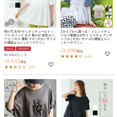
Rin TC天竺×ナミナミチュールトッ
2タイプから選べる！ トレンドチュ
プス オフィス 大人 着やせ 体型カバ
ールで着痩せが叶う ビスチェ アンサ
ー ビジネス 通勤 ママ | 大きいサイズ
ンブル | 大きいサイズの通販ならハ
の通販ならハッピーマリリン
ッピーマリリン
SALE
30%OFF
3,690
¥
税込
¥
のところ
4,490
4.09
3,142
¥
税込
2.67