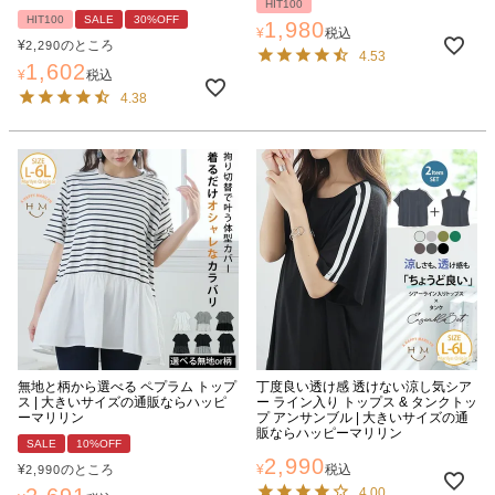
HIT100
HIT100
SALE
30%OFF
1,980
¥
税込
¥
のところ
2,290
4.53
1,602
¥
税込
4.38
無地と柄から選べる ペプラム トップ
丁度良い透け感 透けない涼し気シア
ス | 大きいサイズの通販ならハッピ
ー ライン入り トップス & タンクトッ
ーマリリン
プ アンサンブル | 大きいサイズの通
販ならハッピーマリリン
SALE
10%OFF
2,990
¥
のところ
¥
税込
2,990
4.00