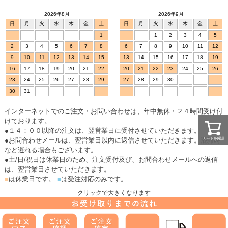
2026年8月
2026年9月
日
月
火
水
木
金
土
日
月
火
水
木
金
土
1
1
2
3
4
5
2
3
4
5
6
7
8
6
7
8
9
10
11
12
9
10
11
12
13
14
15
13
14
15
16
17
18
19
16
17
18
19
20
21
22
20
21
22
23
24
25
26
23
24
25
26
27
28
29
27
28
29
30
30
31
インターネットでのご注文・お問い合わせは、年中無休・２４時間受け付
けております。
●１４：００以降の注文は、翌営業日に受付させていただきます。
カートを確認
●お問合わせメールは、翌営業日以内に返信させていただきます。混雑時
など遅れる場合もございます。
●土/日/祝日は休業日のため、注文受付及び、お問合わせメールへの返信
は、翌営業日させていただきます。
■
は休業日です。
■
は受注対応のみです。
クリックで大きくなります