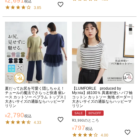
2,691
¥
税込
3.85
夏だってお尻を可愛く隠しちゃえ！
【LUMFORLE produced by
チュールの魔法でさらっと快適 裾レ
My:nia】綿100％ 異素材使い パフ袖
ース カットソー ペプラム トップス |
コットン カットソー 無地 ボーダー |
大きいサイズの通販ならハッピーマ
大きいサイズの通販ならハッピーマ
リリン
リリン
SALE
80%OFF
2,790
¥
税込
¥
のところ
3,990
4.33
797
¥
税込
4.00