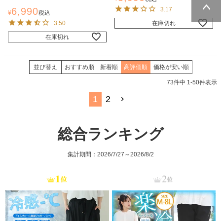
6,990
3.17
¥
税込
3.50
在庫切れ
ページトッ
プへ
在庫切れ
並び替え
おすすめ順
新着順
高評価順
価格が安い順
73
件中
1
-
50
件表示
1
2
総合ランキング
集計期間：2026/7/27～2026/8/2