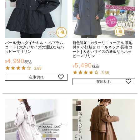
パール使い ダイヤキルト ペプラム
新色追加!! カラーリニューアル 裏地
コート | 大きいサイズの通販ならハ
付き 小顔魅せ ロールネック 長袖 コ
ッピーマリリン
ート | 大きいサイズの通販ならハッ
ピーマリリン
4,990
¥
税込
5,490
¥
税込
3.88
3.88
在庫切れ
在庫切れ