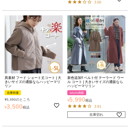
3.00
異素材 フード ショート丈コート | 大
新色追加!! ベルト付 テーラード ウー
きいサイズの通販ならハッピーマリ
ル コート | 大きいサイズの通販なら
リン
ハッピーマリリン
在庫特価
lafarfa掲載
5,990
¥
のところ
5,990
¥
税込
3,500
3.91
¥
税込
在庫切れ