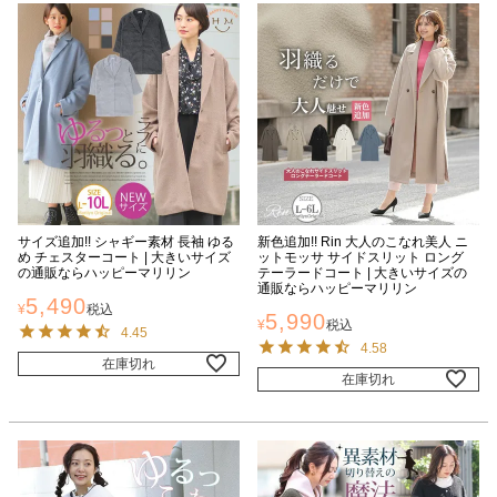
サイズ追加!! シャギー素材 長袖 ゆる
新色追加!! Rin 大人のこなれ美人 ニ
め チェスターコート | 大きいサイズ
ットモッサ サイドスリット ロング
の通販ならハッピーマリリン
テーラードコート | 大きいサイズの
通販ならハッピーマリリン
5,490
¥
税込
5,990
¥
税込
4.45
4.58
在庫切れ
在庫切れ