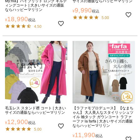
My:nia】ハイブリッド ロング キルテ
サイズの通販ならハッピーマリリン
ィングコート | 大きいサイズの通販
9,990
ならハッピーマリリン
¥
税込
18,990
5.00
¥
税込
4.50
毛玉レス スタンド襟 コート | 大きい
【ラファモプロデュース】 【なまち
サイズの通販ならハッピーマリリン
ゃん】 大人美人なスタイリッシュツ
イル 袖タック ガウンコート ラファ
12,900
ーファ la farfa | 大きいサイズの通販
¥
税込
ならハッピーマリリン
5.00
11,990
¥
税込