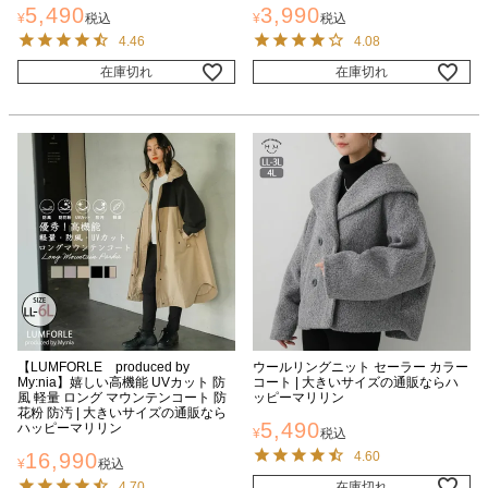
5,490
3,990
¥
税込
¥
税込
4.46
4.08
在庫切れ
在庫切れ
【LUMFORLE produced by
ウールリングニット セーラー カラー
My:nia】嬉しい高機能 UVカット 防
コート | 大きいサイズの通販ならハ
風 軽量 ロング マウンテンコート 防
ッピーマリリン
花粉 防汚 | 大きいサイズの通販なら
5,490
ハッピーマリリン
¥
税込
16,990
4.60
¥
税込
4.70
在庫切れ