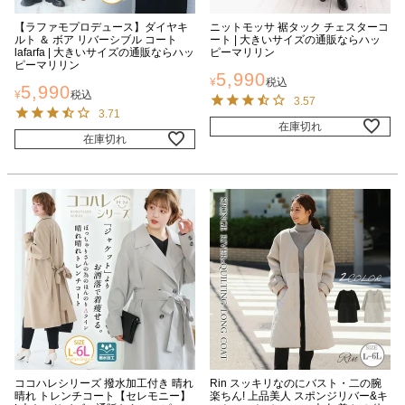
【ラファモプロデュース】ダイヤキ
ニットモッサ 裾タック チェスターコ
ルト ＆ ボア リバーシブル コート
ート | 大きいサイズの通販ならハッ
lafarfa | 大きいサイズの通販ならハッ
ピーマリリン
ピーマリリン
5,990
¥
税込
5,990
¥
税込
3.57
3.71
在庫切れ
在庫切れ
ココハレシリーズ 撥水加工付き 晴れ
Rin スッキリなのにバスト・二の腕
晴れ トレンチコート【セレモニー】
楽ちん! 上品美人 スポンジリバー&キ