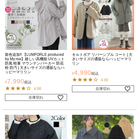
新色追加!! 【LUMFORLE produced
キルトボア リバーシブル コート | 大
by My:nia】嬉しい高機能 UVカット
きいサイズの通販ならハッピーマリ
防風 軽量 マウンテンパーカー 防花
リン
粉 防汚 | 大きいサイズの通販ならハ
4,990
ッピーマリリン
¥
税込
7,990
4.00
¥
税込
4.00
在庫切れ
在庫切れ