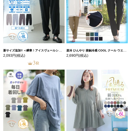
新サイズ追加!! ＜瞬寒！アイスヴェールシリーズ＞ 美脚 ジョガーパンツ 【ウェストゴム】 【ストレッチ】 | 大きいサイズの通販ならハッピーマリリン
楽冷 ひんやり 接触冷感 COOL クール ウエストゴム 楽ちん ストレッチ 美脚 レギパン 【ストレッチ】 | 大きいサイズの通販ならハッピーマリリン
2,093円
(税込)
2,690円
(税込)