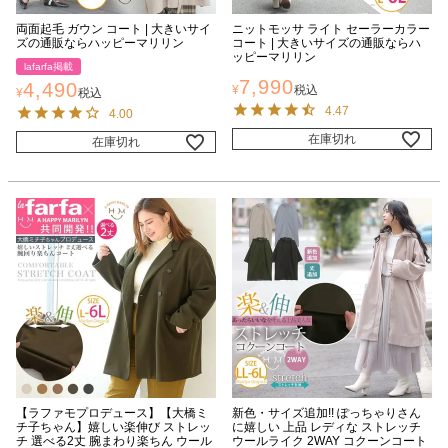
両面起毛 ガウン コート | 大きいサイ
ニットモッサ ライト セーラーカラー
ズの通販ならハッピーマリリン
コート | 大きいサイズの通販ならハ
ッピーマリリン
lafarfa掲載
7,990
4,490
¥
税込
¥
税込
4.47
4.00
在庫切れ
在庫切れ
【ラファモプロデュース】【大橋ミ
新色・サイズ追加!! ぽっちゃりさん
チ子ちゃん】嬉しい楽伸び ストレッ
に嬉しい 上品 レディな ストレッチ
チ 選べる2丈 腕まわり楽ちん ウール
ウールライク 2WAY コクーンコート