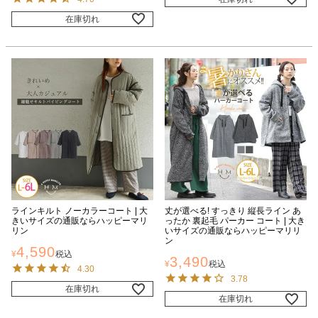
在庫切れ
ラインキルト ノーカラーコート | 大
丈が選べる! すっきり 縦長ライン あ
きいサイズの通販ならハッピーマリ
ったか 裏起毛 パーカー コート | 大き
リン
いサイズの通販ならハッピーマリリ
ン
4,590
¥
税込
3,490
¥
税込
4.30
3.78
在庫切れ
在庫切れ