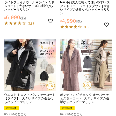
ライトフェイクウール Aライン ミド
Rin 小顔美人な軽くて使いやすい ス
ルコート | 大きいサイズの通販なら
タンドフード フェイクダウン | 大き
ハッピーマリリン
いサイズの通販ならハッピーマリリ
ン
6,990
¥
税込
4,990
¥
税込
3.87
3.86
ウエスト ドロスト パッファーコート
ボンディング チェック オーバー チ
【ライブ】 | 大きいサイズの通販な
ェスターコート | 大きいサイズの通
らハッピーマリリン
販ならハッピーマリリン
在庫特価
在庫特価
¥
のところ
¥
のところ
5,990
4,990