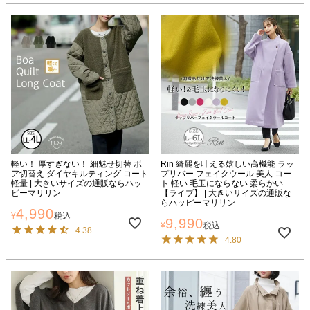
軽い！ 厚すぎない！ 細魅せ切替 ボ
Rin 綺麗を叶える嬉しい高機能 ラッ
ア切替え ダイヤキルティング コート
プリバー フェイクウール 美人 コー
軽量 | 大きいサイズの通販ならハッ
ト 軽い 毛玉にならない 柔らかい
ピーマリリン
【ライブ】 | 大きいサイズの通販な
らハッピーマリリン
4,990
¥
税込
9,990
¥
税込
4.38
4.80