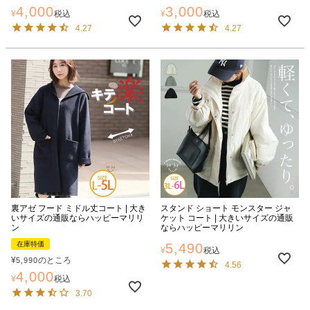
4,000
3,000
¥
税込
¥
税込
4.27
4.27
裏アゼ フード ミドル丈コート | 大き
スタンド ショート モンスター ジャ
いサイズの通販ならハッピーマリリ
ケット コート | 大きいサイズの通販
ン
ならハッピーマリリン
在庫特価
5,490
¥
税込
¥
のところ
5,990
4.56
4,000
¥
税込
3.70