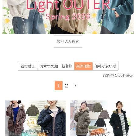
並び替え
おすすめ順
新着順
高評価順
価格が安い順
73
件中
1
-
50
件表示
1
2