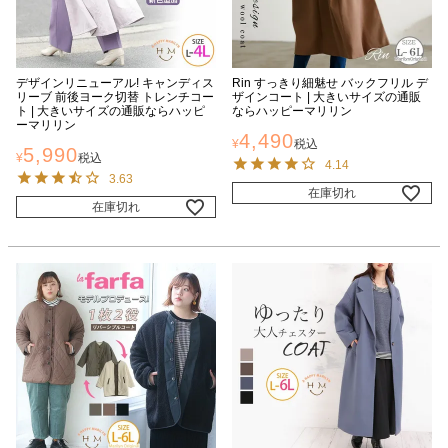
デザインリニューアル! キャンディス
Rin すっきり細魅せ バックフリル デ
リーブ 前後ヨーク切替 トレンチコー
ザインコート | 大きいサイズの通販
ト | 大きいサイズの通販ならハッピ
ならハッピーマリリン
ーマリリン
4,490
¥
税込
5,990
¥
税込
4.14
3.63
在庫切れ
在庫切れ