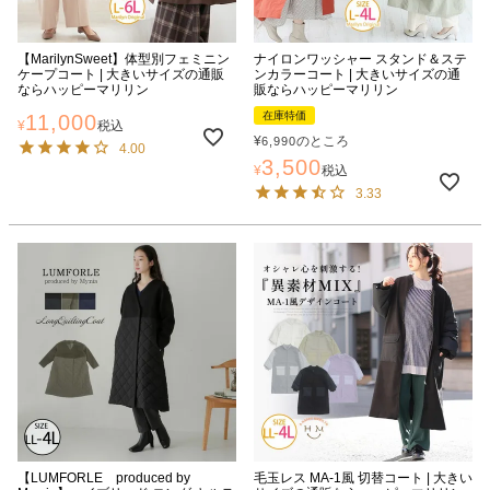
【MarilynSweet】体型別フェミニン
ナイロンワッシャー スタンド＆ステ
ケープコート | 大きいサイズの通販
ンカラーコート | 大きいサイズの通
ならハッピーマリリン
販ならハッピーマリリン
在庫特価
11,000
¥
税込
¥
のところ
6,990
4.00
3,500
¥
税込
3.33
【LUMFORLE produced by
毛玉レス MA-1風 切替コート | 大きい