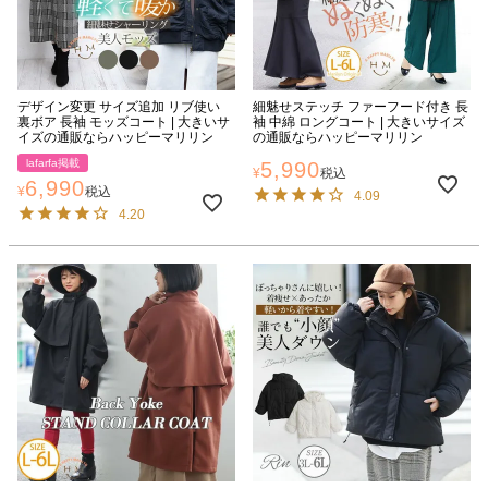
デザイン変更 サイズ追加 リブ使い
細魅せステッチ ファーフード付き 長
裏ボア 長袖 モッズコート | 大きいサ
袖 中綿 ロングコート | 大きいサイズ
イズの通販ならハッピーマリリン
の通販ならハッピーマリリン
lafarfa掲載
5,990
¥
税込
6,990
¥
税込
4.09
4.20