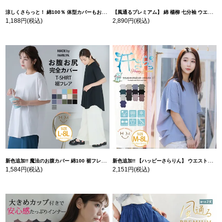
涼しくさらっと！ 綿100％ 体型カバーもお洒落も叶える 風合いコットン ゆるシルエット ドルマン | 大きいサイズの通販ならハッピーマリリン
【風通るプレミアム】 綿 楊柳 七分袖 ウエストギャザー ブラウス | 大きいサイズの通販ならハッピーマリリン
1,188円
(税込)
2,890円
(税込)
新色追加!! 魔法のお腹カバー 綿100 裾フレア Tシャツ | 大きいサイズの通販ならハッピーマリリン
新色追加!! 【ハッピーさらりん】 ウエストタック入り スッキリ魅せ コクーントップス | 大きいサイズの通販ならハッピーマリリン
1,584円
(税込)
2,151円
(税込)