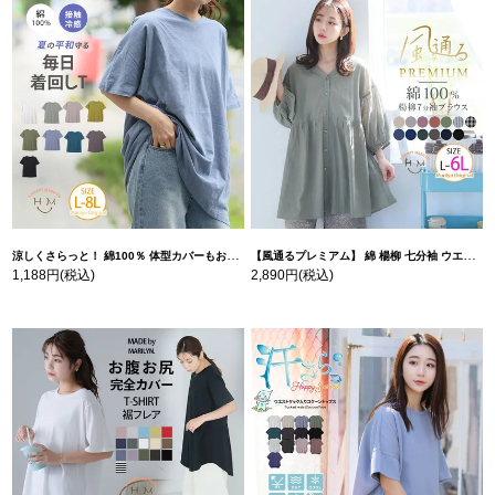
涼しくさらっと！ 綿100％ 体型カバーもお洒落も叶える 風合いコットン ゆるシルエット ドルマン | 大きいサイズの通販ならハッピーマリリン
【風通るプレミアム】 綿 楊柳 七分袖 ウエストギャザー ブラウス | 大きいサイズの通販ならハッピーマリリン
1,188円
(税込)
2,890円
(税込)