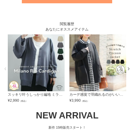
閲覧履歴
あなたにオススメアイテム
スッキリ叶うしっかり編地 ミラノリブ カーディガン | 大きいサイズの通販ならハッピーマリリン
カーデ感覚で羽織れるのがいい！！ ストレッチ素材の コクーン ジャケット | 大きいサイズの通販ならハッピーマリリン
¥
2,990
¥
3,990
¥
（税込）
（税込）
NEW ARRIVAL
新作
15時販売スタート！