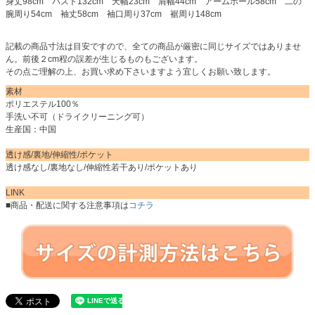
身丈98cm バスト132cm 天幅23cm 肩幅44cm アームホール58cm 二の
腕周り54cm 袖丈58cm 袖口周り37cm 裾周り148cm
記載の商品寸法は目安ですので、全ての商品が厳密に同じサイズではありませ
ん。前後２cm程の誤差が生じるものもございます。
その点ご理解の上、お買い求め下さいますよう宜しくお願い致します。
素材
ポリエステル100％
手洗い不可（ドライクリーニング可）
生産国：中国
透け感/裏地/伸縮性/ポケット
透け感なし/裏地なし/伸縮性若干あり/ポケットあり
LINK
■商品・配送に関する注意事項は
コチラ