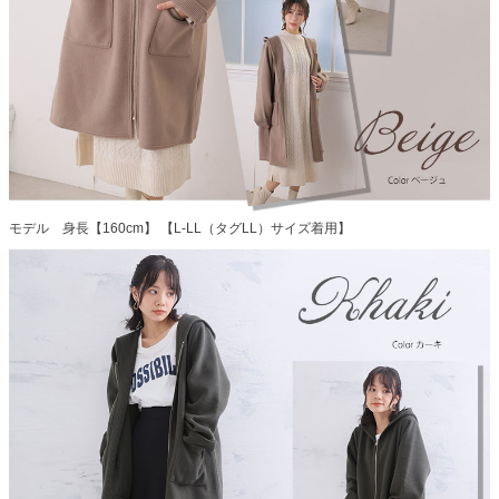
モデル 身長【160cm】 【L-LL（タグLL）サイズ着用】