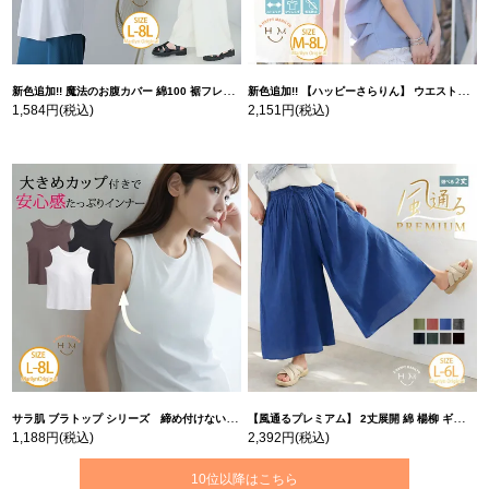
新色追加!! 魔法のお腹カバー 綿100 裾フレア Tシャツ | 大きいサイズの通販ならハッピーマリリン
新色追加!! 【ハッピーさらりん】 ウエストタック入り スッキリ魅せ コクーントップス | 大きいサイズの通販ならハッピーマリリン
1,584円
(税込)
2,151円
(税込)
サラ肌 ブラトップ シリーズ 締め付けない リブ タンクトップ | 大きいサイズの通販ならハッピーマリリン
【風通るプレミアム】 2丈展開 綿 楊柳 ギャザー フレア スカンツ 【ウェストゴム】 | 大きいサイズの通販ならハッピーマリリン
1,188円
(税込)
2,392円
(税込)
10位以降はこちら