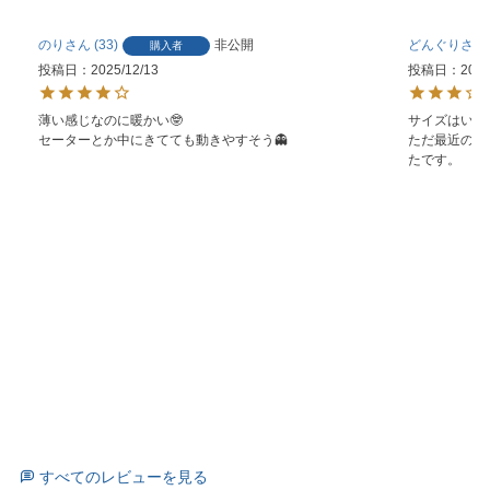
のり
33
非公開
どんぐり
購入者
投稿日
2025/12/13
投稿日
2025
薄い感じなのに暖かい🤓

サイズはいつ
セーターとか中にきてても動きやすそう👻
ただ最近の服
たです。
すべてのレビューを見る