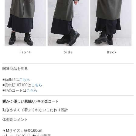
関連商品を見る
■新商品は
こちら
■売れ筋HIT100は
こちら
■他のコートは
こちら
暖かく優しい肌触り♪キテ楽コート
動きやすくて着ぶくれないこだわり設計
体型別コメント
▼Mサイズ：身長160cm