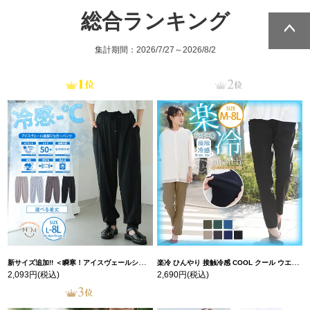
総合ランキング
集計期間：2026/7/27～2026/8/2
ページトッ
ページトッ
プへ
プへ
新サイズ追加!! ＜瞬寒！アイスヴェールシリーズ＞ 美脚 ジョガーパンツ 【ウェストゴム】 【ストレッチ】 | 大きいサイズの通販ならハッピーマリリン
楽冷 ひんやり 接触冷感 COOL クール ウエストゴム 楽ちん ストレッチ 美脚 レギパン 【ストレッチ】 | 大きいサイズの通販ならハッピーマリリン
2,093円
(税込)
2,690円
(税込)