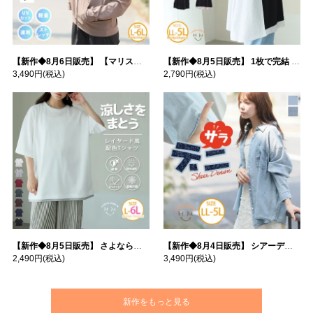
【新作◆8月6日販売】 【マリスポーツ】 運動初心者さんのための フード付き パーカー | 大きいサイズの通販ならハッピーマリリン
【新作◆8月5日販売】 1枚で完結 袖口＆バック フハク使い トップス | 大きいサイズの通販ならハッピーマリリン
3,490円
(税込)
2,790円
(税込)
【新作◆8月5日販売】 さよなら猛暑 涼しさを着る 遮熱 接触冷感 吸水・速乾 五分袖 コンフォートメッシュ 配色レイヤード 風ゆる Tシャツ | 大きいサイズの通販ならハッピーマリリン
【新作◆8月4日販売】 シアーデニムで お洒落に肌隠し | 大きいサイズの通販ならハッピーマリリン
2,490円
(税込)
3,490円
(税込)
新作をもっと見る