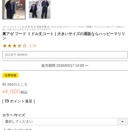
コート ジャケット LL 3L 4L 5L 冬 冬物 冬服 ぽっちゃり ゆったり ニット パーカー 羽織り フェミニン ガーリー かわいい
おしゃれ カジュアル ナチュラル プラスサイズ
裏アゼ フード ミドル丈コート | 大きいサイズの通販ならハッピーマリリ
ン
3.70
商品番号
860947
販売期間
2026/03/17 14:00
〜
在庫特価
¥
のところ
5,990
4,000
¥
税込
[
73
ポイント進呈 ]
カラー
サイズ