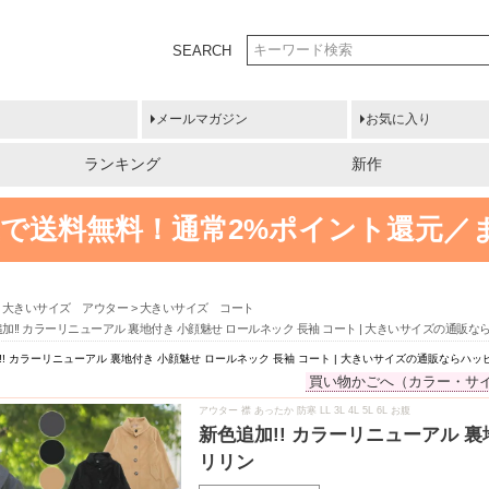
SEARCH
メールマガジン
お気に入り
ランキング
新作
円以上で送料無料！
通常2%ポイント還元／
大きいサイズ アウター
大きいサイズ コート
加!! カラーリニューアル 裏地付き 小顔魅せ ロールネック 長袖 コート | 大きいサイズの通販
!! カラーリニューアル 裏地付き 小顔魅せ ロールネック 長袖 コート | 大きいサイズの通販ならハ
買い物かごへ（カラー・サ
アウター 襟 あったか 防寒 LL 3L 4L 5L 6L お腹
新色追加!! カラーリニューアル 
リリン