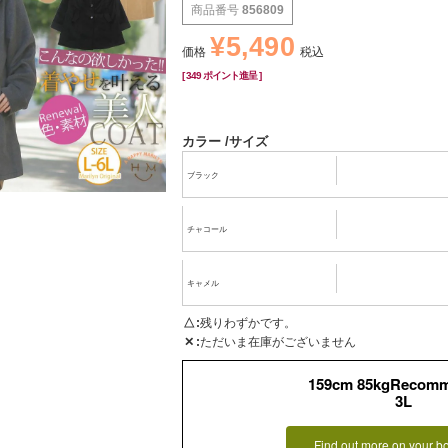
商品番号
856809
¥
5,490
価格
税込
[
349
ポイント進呈 ]
カラー
サイズ
ブラック
チャコール
キャメル
△
残りわずかです。
✕
ただいま在庫がございません
159cm 85kgRecom
3L
Find out more on your b