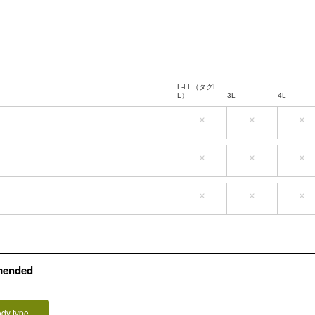
L-LL（タグL
L）
3L
4L
×
×
×
L-LL（タグL
L）
3L
4L
×
×
×
L-LL（タグL
L）
3L
4L
×
×
×
mended
ody type