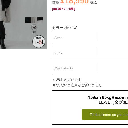
¥
18,990
価格
税込
[
345
ポイント進呈 ]
カラー
サイズ
ブラック
ベージュ
ブラック×ベージュ
△
残りわずかです。
✕
ただいま在庫がございません
159cm 85kgRecom
LL-3L（タグ3
Find out more on your b