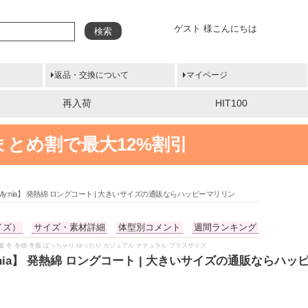
ゲスト 様こんにちは
検索
返品・交換について
マイページ
再入荷
HIT100
まとめ割で最大12%割引
 by My:nia】 発熱綿 ロングコート | 大きいサイズの通販ならハッピーマリリン
イズ）
サイズ・素材詳細
体型別コメント
週間ランキング
秋物 秋服 冬 冬物 冬服 ぽっちゃり ゆったり カジュアル ナチュラル プラスサイズ
y My:nia】 発熱綿 ロングコート | 大きいサイズの通販ならハ