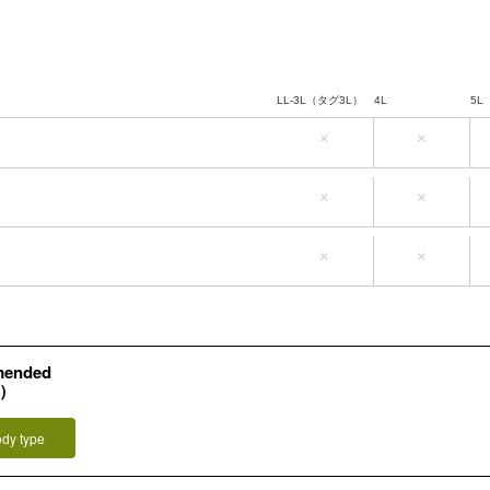
LL-3L（タグ3L）
4L
5L
×
×
LL-3L（タグ3L）
4L
5L
×
×
LL-3L（タグ3L）
4L
5L
×
×
mended
L）
ody type