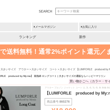
SEARCH
メールマガジン
お気に入り
ランキング
新作
円以上で送料無料！
通常2%ポイント還元／
大きいサイズ アウター
大きいサイズ コート
大きいサイズ 【LUMFORLE produced
RLE produced by My:nia】 発熱綿 ロングコート | 大きいサイズの通販ならハッピーマリリン
買い物かごへ（カラー・サ
アウター ブルゾン ジャケット コート LL 3L 4L 5L 6L 秋 
【LUMFORLE produced b
商品番号
860276