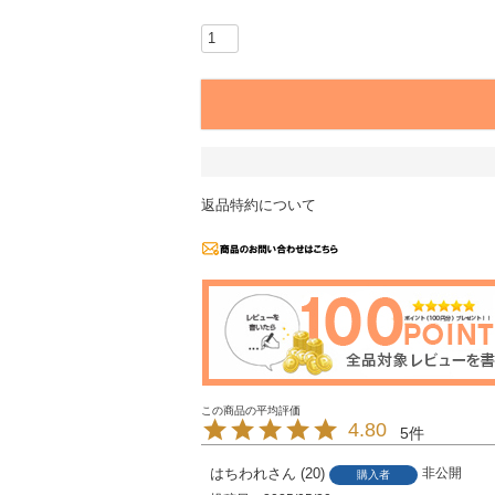
返品特約について
4.80
5
はちわれ
20
非公開
購入者