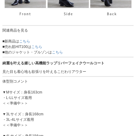
関連商品を見る
■新商品は
こちら
■売れ筋HIT100は
こちら
■他のジャケット・ブルゾンは
こちら
綺麗を叶える嬉しい高機能ラップリバーフェイクウールコート
見た目も着心地も欲張りを叶えるこだわりアウター
体型別コメント
▼Mサイズ：身長163cm
・L-LLサイズ着用
＜＜準備中＞＞
▼3Lサイズ：身長168cm
・3L-4Lサイズ着用
＜＜準備中＞＞