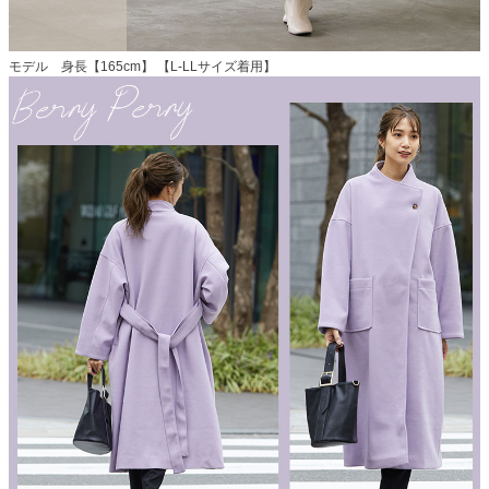
モデル 身長【165cm】 【L-LLサイズ着用】