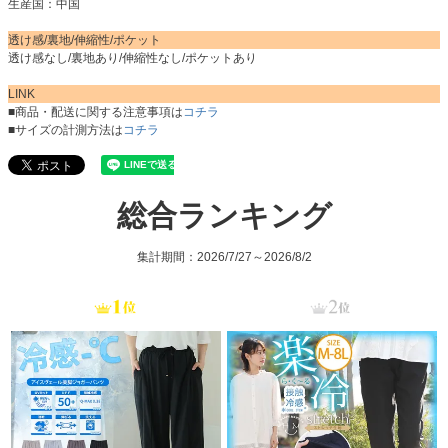
生産国：中国
透け感/裏地/伸縮性/ポケット
透け感なし/裏地あり/伸縮性なし/ポケットあり
LINK
■商品・配送に関する注意事項は
コチラ
■サイズの計測方法は
コチラ
総合ランキング
集計期間：2026/7/27～2026/8/2