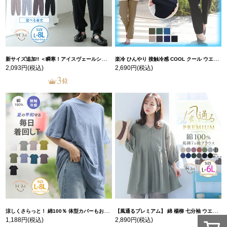
新サイズ追加!! ＜瞬寒！アイスヴェールシリーズ＞ 美脚 ジョガーパンツ 【ウェストゴム】 【ストレッチ】 | 大きいサイズの通販ならハッピーマリリン
楽冷 ひんやり 接触冷感 COOL クール ウエストゴム 楽ちん ストレッチ 美脚 レギパン 【ストレッチ】 | 大きいサイズの通販ならハッピーマリリン
2,093円
(税込)
2,690円
(税込)
涼しくさらっと！ 綿100％ 体型カバーもお洒落も叶える 風合いコットン ゆるシルエット ドルマン | 大きいサイズの通販ならハッピーマリリン
【風通るプレミアム】 綿 楊柳 七分袖 ウエストギャザー ブラウス | 大きいサイズの通販ならハッピーマリリン
1,188円
(税込)
2,890円
(税込)