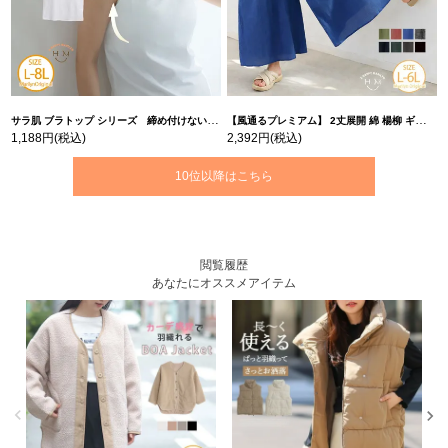
サラ肌 ブラトップ シリーズ 締め付けない リブ タンクトップ | 大きいサイズの通販ならハッピーマリリン
【風通るプレミアム】 2丈展開 綿 楊柳 ギャザー フレア スカンツ 【ウェストゴム】 | 大きいサイズの通販ならハッピーマリリン
1,188円
(税込)
2,392円
(税込)
10位以降はこちら
閲覧履歴
あなたにオススメアイテム