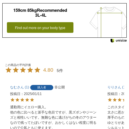
159cm 85kgRecommended
3L-4L
Find out more on your body type
4.80
5
なむ
1
非公開
りり
1
購入者
投稿日
2025/01/11
投稿日
2023
通勤用にイエロー購入。

このスタイル
他の色に比べると派手な色目ですが、黒ズボンやジーン
太さに惹かれ
ズと相性いいです。無難な色に逃げがちの冬のアウター
厚手のものを
なので残ってたぽいですが、おかしくはない程度に明る
ゆとりがあっ
いので公私ともに使えます。

シルエットも