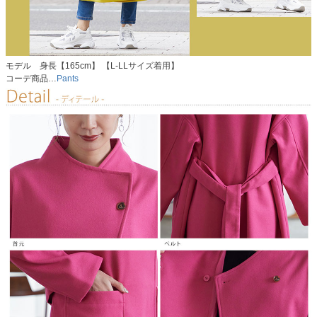
モデル 身長【165cm】 【L-LLサイズ着用】
コーデ商品…
Pants