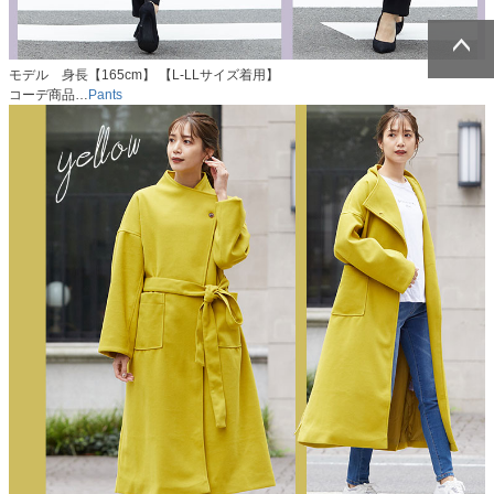
モデル 身長【165cm】 【L-LLサイズ着用】
ページトッ
ページトッ
コーデ商品…
Pants
プへ
プへ