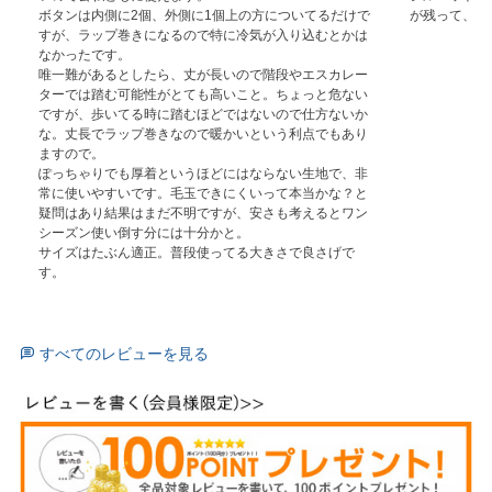
ボタンは内側に2個、外側に1個上の方についてるだけで
が残って、綺
すが、ラップ巻きになるので特に冷気が入り込むとかは
なかったです。

唯一難があるとしたら、丈が長いので階段やエスカレー
ターでは踏む可能性がとても高いこと。ちょっと危ない
ですが、歩いてる時に踏むほどではないので仕方ないか
な。丈長でラップ巻きなので暖かいという利点でもあり
ますので。

ぽっちゃりでも厚着というほどにはならない生地で、非
常に使いやすいです。毛玉できにくいって本当かな？と
疑問はあり結果はまだ不明ですが、安さも考えるとワン
シーズン使い倒す分には十分かと。

サイズはたぶん適正。普段使ってる大きさで良さげで
す。
すべてのレビューを見る