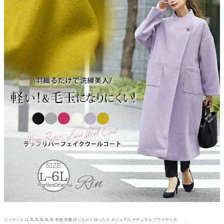
ジャケット LL 3L 4L 5L 6L 冬 冬物 冬服 ぽっちゃり ゆったり カジュアル ナチュラル プラスサイズ