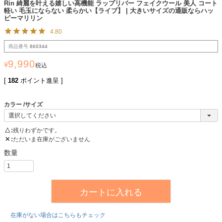
Rin 綺麗を叶える嬉しい高機能 ラップリバー フェイクウール 美人 コート
軽い 毛玉にならない 柔らかい【ライブ】 | 大きいサイズの通販ならハッ
ピーマリリン
4.80
商品番号
860344
9,990
¥
税込
[
182
ポイント進呈 ]
カラー
サイズ
△
残りわずかです。
✕
ただいま在庫がございません
カートに入れる
在庫がない場合はこちらもチェック