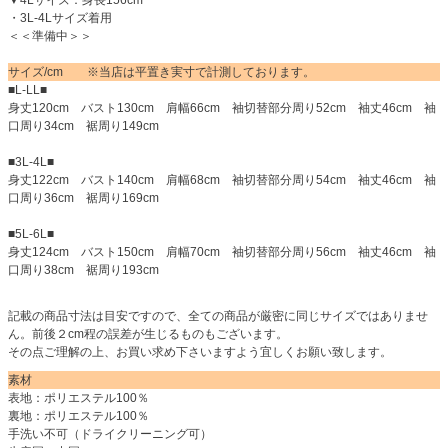
▼4Lサイズ：身長156cm
・3L-4Lサイズ着用
＜＜準備中＞＞
サイズ/cm ※当店は平置き実寸で計測しております。
■L-LL■
身丈120cm バスト130cm 肩幅66cm 袖切替部分周り52cm 袖丈46cm 袖
口周り34cm 裾周り149cm
■3L-4L■
身丈122cm バスト140cm 肩幅68cm 袖切替部分周り54cm 袖丈46cm 袖
口周り36cm 裾周り169cm
■5L-6L■
身丈124cm バスト150cm 肩幅70cm 袖切替部分周り56cm 袖丈46cm 袖
口周り38cm 裾周り193cm
記載の商品寸法は目安ですので、全ての商品が厳密に同じサイズではありませ
ん。前後２cm程の誤差が生じるものもございます。
その点ご理解の上、お買い求め下さいますよう宜しくお願い致します。
素材
表地：ポリエステル100％
裏地：ポリエステル100％
手洗い不可（ドライクリーニング可）