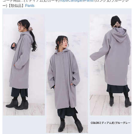
コーデ商品…(ミディアム丈/カーキ)
Tops
/
Cardigan
/
Pants
(ロング丈/ブルーグレ
ー)【類似品】
Pants