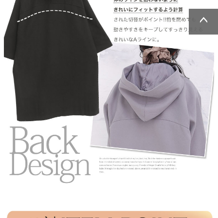
ページトッ
ページトッ
プへ
プへ