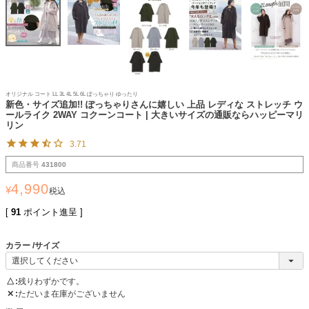
オリジナル コート LL 3L 4L 5L 6L ぽっちゃり ゆったり
新色・サイズ追加!! ぽっちゃりさんに嬉しい 上品 レディな ストレッチ ウ
ールライク 2WAY コクーンコート | 大きいサイズの通販ならハッピーマリ
リン
3.71
商品番号
431800
4,990
¥
税込
[
91
ポイント進呈 ]
カラー
サイズ
△
残りわずかです。
✕
ただいま在庫がございません