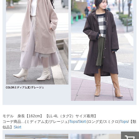
モデル 身長【162cm】 【LL-4L（タグ2）サイズ着用】
コーデ商品…(ミディアム丈/グレージュ)
Tops
/
Skirt
(ロング丈/スミクロ)
Tops
/【類
似品】
Skirt