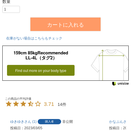
カートに入れる
在庫がない場合はこちらもチェック
159cm 85kgRecommended
LL-4L（タグ2）
Find out more on your body type
3.71
14
ゆきゆき
1
非公開
かなぶん
購入者
投稿日
2023/03/05
投稿日
2022