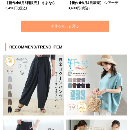
【新作◆8月5日販売】 さよなら猛暑 涼しさを着る 遮熱 接触冷感 吸水・速乾 五分袖 コンフォートメッシュ 配色レイヤード 風ゆる Tシャツ | 大きいサイズの通販ならハッピーマリリン
【新作◆8月4日販売】 シアーデニムで お洒落に肌隠し | 大きいサイズの通販ならハッピーマリリン
2,490円
(税込)
3,490円
(税込)
新作をもっと見る
RECOMMEND/TREND ITEM