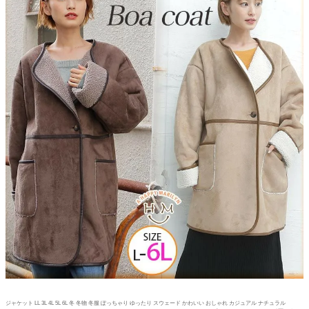
ジャケット LL 3L 4L 5L 6L 冬 冬物 冬服 ぽっちゃり ゆったり スウェード かわいい おしゃれ カジュアル ナチュラル