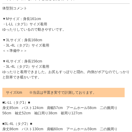
体型別コメント
▼Mサイズ：身長161cm
・L-LL（タグ1）サイズ着用
ゆったりしているので動きやすいです。
▼3Lサイズ：身長168cm
・3L-4L（タグ2）サイズ着用
＜＜準備中＞＞
▼4Lサイズ：身長156cm
・3L-4L（タグ2）サイズ着用
ゆったりと着用できました。お尻もすっぽりと隠れ、内側がボアなのでしっかり
と防寒でき暖かいです。
サイズ/cm ※当店は平置き実寸で計測しております。
■L-LL（タグ1）■
身丈85cm バスト124cm 肩幅57cm アームホール58cm 二の腕周り
56cm 袖丈52cm 袖口周り38cm 裾周り127cm
■3L-4L（タグ2）■
身丈86cm バスト130cm 肩幅60cm アームホール59cm 二の腕周り