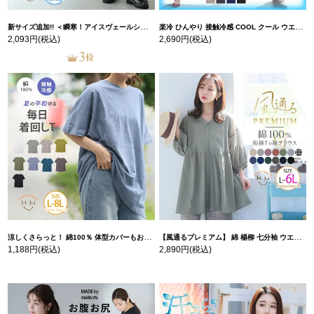
新サイズ追加!! ＜瞬寒！アイスヴェールシリーズ＞ 美脚 ジョガーパンツ 【ウェストゴム】 【ストレッチ】 | 大きいサイズの通販ならハッピーマリリン
楽冷 ひんやり 接触冷感 COOL クール ウエストゴム 楽ちん ストレッチ 美脚 レギパン 【ストレッチ】 | 大きいサイズの通販ならハッピーマリリン
2,093円
(税込)
2,690円
(税込)
涼しくさらっと！ 綿100％ 体型カバーもお洒落も叶える 風合いコットン ゆるシルエット ドルマン | 大きいサイズの通販ならハッピーマリリン
【風通るプレミアム】 綿 楊柳 七分袖 ウエストギャザー ブラウス | 大きいサイズの通販ならハッピーマリリン
1,188円
(税込)
2,890円
(税込)