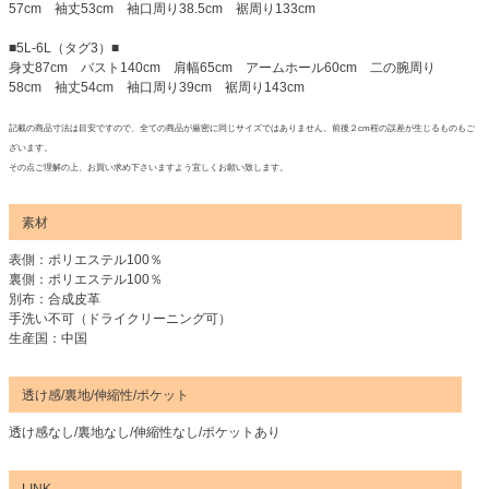
57cm 袖丈53cm 袖口周り38.5cm 裾周り133cm
■5L-6L（タグ3）■
身丈87cm バスト140cm 肩幅65cm アームホール60cm 二の腕周り
58cm 袖丈54cm 袖口周り39cm 裾周り143cm
記載の商品寸法は目安ですので、全ての商品が厳密に同じサイズではありません。前後２cm程の誤差が生じるものもご
ざいます。
その点ご理解の上、お買い求め下さいますよう宜しくお願い致します。
素材
表側：ポリエステル100％
裏側：ポリエステル100％
別布：合成皮革
手洗い不可（ドライクリーニング可）
生産国：中国
透け感/裏地/伸縮性/ポケット
透け感なし/裏地なし/伸縮性なし/ポケットあり
LINK