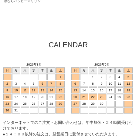
販ならハッピーマリリン
CALENDAR
2026年8月
2026年9月
日
月
火
水
木
金
土
日
月
火
水
木
金
土
1
1
2
3
4
5
2
3
4
5
6
7
8
6
7
8
9
10
11
12
9
10
11
12
13
14
15
13
14
15
16
17
18
19
16
17
18
19
20
21
22
20
21
22
23
24
25
26
23
24
25
26
27
28
29
27
28
29
30
30
31
インターネットでのご注文・お問い合わせは、年中無休・２４時間受け付
けております。
●１４：００以降の注文は、翌営業日に受付させていただきます。