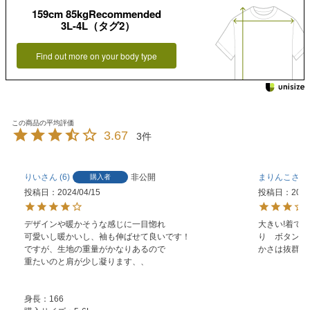
159cm 85kgRecommended
3L-4L（タグ2）
Find out more on your body type
3.67
3
りい
6
非公開
まりんこ
購入者
投稿日
2024/04/15
投稿日
2022
デザインや暖かそうな感じに一目惚れ

大きい!着て
可愛いし暖かいし、袖も伸ばせて良いです！

り　ボタンは
ですが、生地の重量がかなりあるので

かさは抜群そ
重たいのと肩が少し凝ります、、

身長：166
