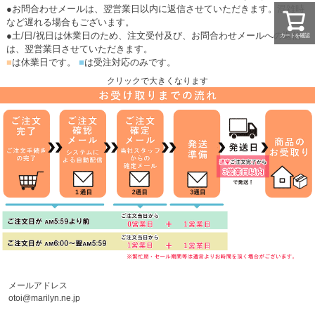
●お問合わせメールは、翌営業日以内に返信させていただきます。混雑時
など遅れる場合もございます。
●土/日/祝日は休業日のため、注文受付及び、お問合わせメールへの返信
カートを確認
は、翌営業日させていただきます。
■
は休業日です。
■
は受注対応のみです。
クリックで大きくなります
メールアドレス
otoi@marilyn.ne.jp