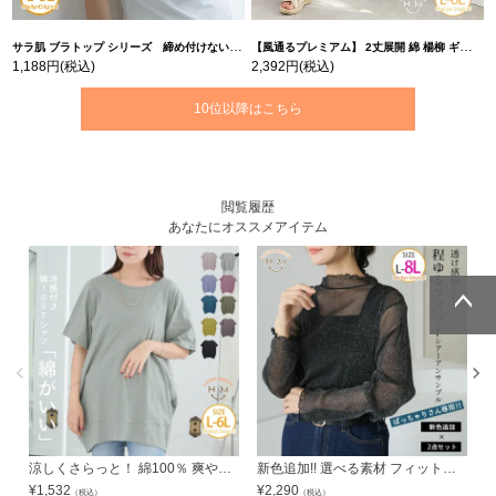
サラ肌 ブラトップ シリーズ 締め付けない リブ タンクトップ | 大きいサイズの通販ならハッピーマリリン
【風通るプレミアム】 2丈展開 綿 楊柳 ギャザー フレア スカンツ 【ウェストゴム】 | 大きいサイズの通販ならハッピーマリリン
1,188円
(税込)
2,392円
(税込)
10位以降はこちら
閲覧履歴
あなたにオススメアイテム
ページトッ
ページトッ
プへ
プへ
涼しくさらっと！ 綿100％ 爽やか コクーン | 大きいサイズの通販ならハッピーマリリン
新色追加!! 選べる素材 フィット感にこだわり！！ 着心地自慢の シアー トップス タンクトップ アンサンブル | 大きいサイズの通販ならハッピーマリリン
¥
1,532
¥
2,290
¥
（税込）
（税込）