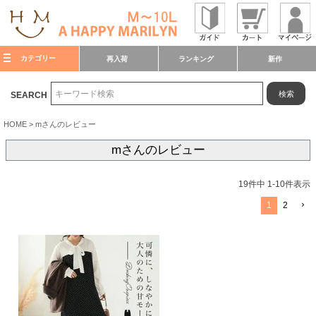
カテゴリー
再入荷
ランキング
新作
検索
SEARCH
HOME
mさんのレビュー
mさんのレビュー
19
件中
1
-
10
件表示
1
2