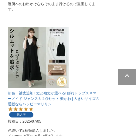
近所へのお出かけならそのまま行けるので重宝してま
す。
ページトッ
プへ
新色・袖丈追加!! 丈と袖丈が選べる! 膨れトップス × マ
ーメイド ジャンスカ 2点セット 楽かわ | 大きいサイズの
通販ならハッピーマリリン
購入者
投稿日
2025/07/05
色違いで2種類購入しました。
