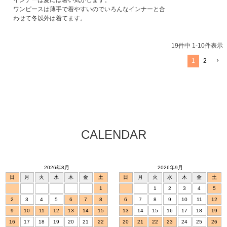
インナーは夏には暑い気がします。

ワンピースは薄手で着やすいのでいろんなインナーと合
わせて冬以外は着てます。
19
件中
1
-
10
件表示
1
2
CALENDAR
2026年8月
2026年9月
日
月
火
水
木
金
土
日
月
火
水
木
金
土
1
1
2
3
4
5
2
3
4
5
6
7
8
6
7
8
9
10
11
12
9
10
11
12
13
14
15
13
14
15
16
17
18
19
16
17
18
19
20
21
22
20
21
22
23
24
25
26