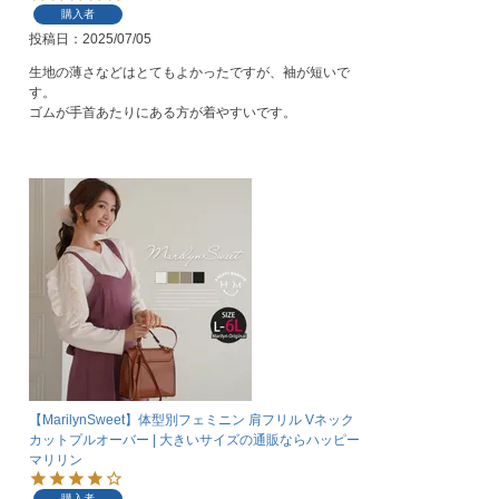
購入者
投稿日
2025/07/05
生地の薄さなどはとてもよかったですが、袖が短いで
す。

ゴムが手首あたりにある方が着やすいです。
【MarilynSweet】体型別フェミニン 肩フリル Vネック
カットプルオーバー | 大きいサイズの通販ならハッピー
マリリン
購入者