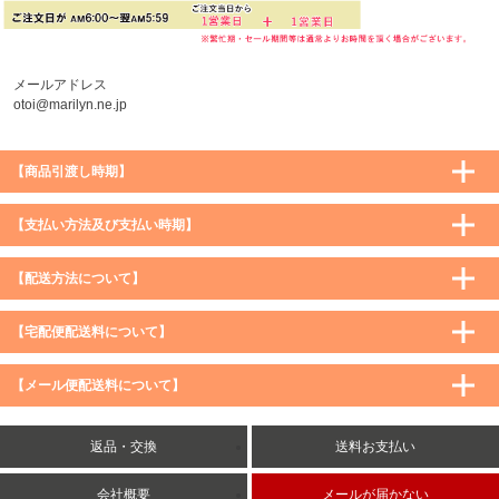
メールアドレス
otoi@marilyn.ne.jp
【商品引渡し時期】
【支払い方法及び支払い時期】
【配送方法について】
【宅配便配送料について】
購入価格 ／ 地域
通常
沖縄・離島など一部地域
【メール便配送料について】
5,900円（税込）未満
590円（税込）
1,200円（税込）
5,900円（税込）以上
購入価格 ／ 地域
全国一律
送料無料
返品・交換
送料お支払い
8,500円（税込）以上
無料
5,900円（税込）未満
260円（税込）
5,900円（税込）以上
送料無料
会社概要
メールが届かない