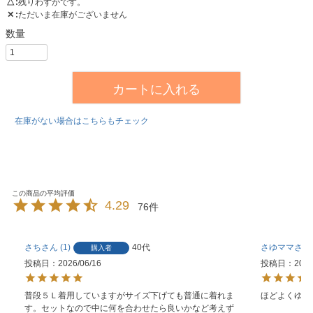
△
残りわずかです。
✕
ただいま在庫がございません
カートに入れる
在庫がない場合はこちらもチェック
4.29
76
さち
1
40代
さゆママ
購入者
投稿日
2026/06/16
投稿日
2026
普段５Ｌ着用していますがサイズ下げても普通に着れま
ほどよくゆと
す。セットなので中に何を合わせたら良いかなど考えず