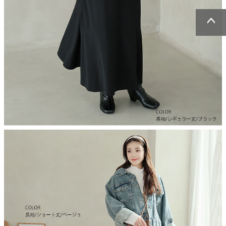
ページトッ
ページトッ
プへ
プへ