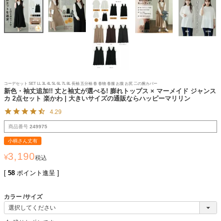
コーデセット SET LL 3L 4L 5L 6L 7L 8L 長袖 五分袖 春 春物 春服 お腹 お尻 二の腕カバー
新色・袖丈追加!! 丈と袖丈が選べる! 膨れトップス × マーメイド ジャンス
カ 2点セット 楽かわ | 大きいサイズの通販ならハッピーマリリン
4.29
商品番号
249975
小柄さん丈有
3,190
¥
税込
[
58
ポイント進呈 ]
カラー
サイズ