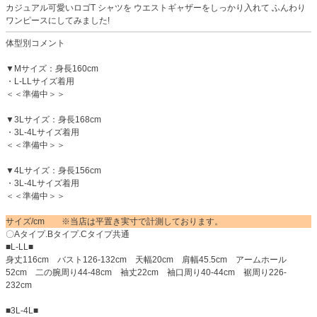
カジュアル可愛いロゴT シャツを ウエストギャザーをしっかり入れて ふんわり
ワンピースにしてみました!
体型別コメント
▼Mサイズ：身長160cm
・L-LLサイズ着用
＜＜準備中＞＞
▼3Lサイズ：身長168cm
・3L-4Lサイズ着用
＜＜準備中＞＞
▼4Lサイズ：身長156cm
・3L-4Lサイズ着用
＜＜準備中＞＞
サイズ/cm ※当店は平置き実寸で計測しております。
〇Aタイプ.Bタイプ.Cタイプ共通
■L-LL■
身丈116cm バスト126-132cm 天幅20cm 肩幅45.5cm アームホール
52cm 二の腕周り44-48cm 袖丈22cm 袖口周り40-44cm 裾周り226-
232cm
■3L-4L■