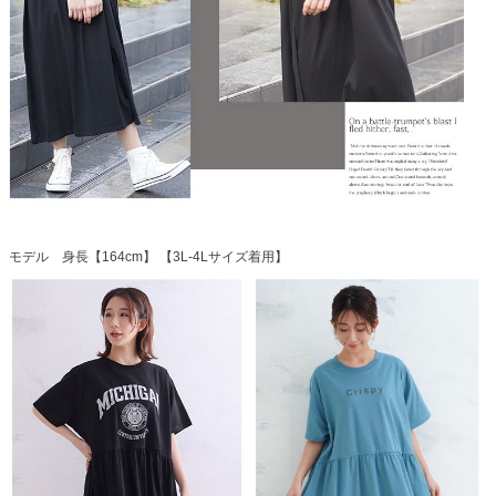
モデル 身長【164cm】 【3L-4Lサイズ着用】