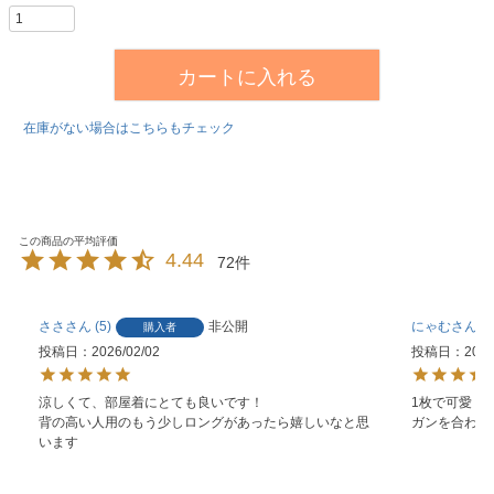
カートに入れる
在庫がない場合はこちらもチェック
4.44
72
ささ
5
非公開
にゃむ
2
購入者
投稿日
2026/02/02
投稿日
2025
涼しくて、部屋着にとても良いです！

1枚で可愛く
背の高い人用のもう少しロングがあったら嬉しいなと思
ガンを合わせ
います