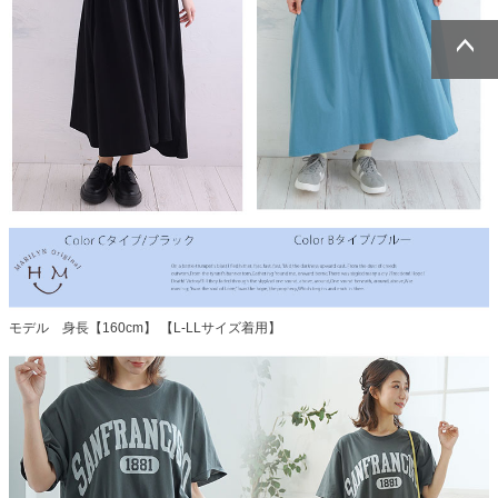
ページトッ
ページトッ
プへ
プへ
モデル 身長【160cm】 【L-LLサイズ着用】