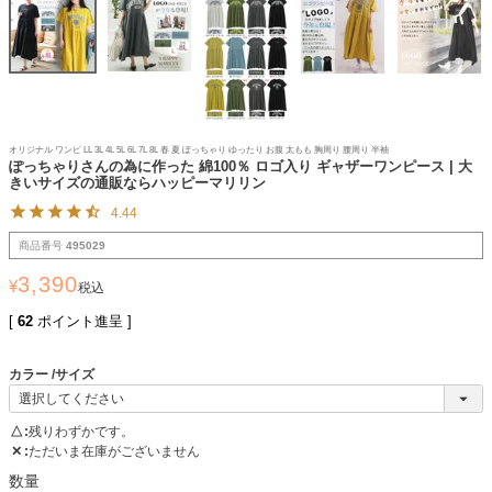
オリジナル ワンピ LL 3L 4L 5L 6L 7L 8L 春 夏 ぽっちゃり ゆったり お腹 太もも 胸周り 腰周り 半袖
ぽっちゃりさんの為に作った 綿100％ ロゴ入り ギャザーワンピース | 大
きいサイズの通販ならハッピーマリリン
4.44
商品番号
495029
3,390
¥
税込
[
62
ポイント進呈 ]
カラー
サイズ
△
残りわずかです。
✕
ただいま在庫がございません