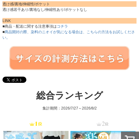
透け感/裏地/伸縮性/ポケット
透け感若干あり/裏地なし/伸縮性あり/ポケットなし
LINK
■商品・配送に関する注意事項は
コチラ
■
商品開封の際、染料のニオイが気になる場合は、こちらの方法をお試しくださ
い。
総合ランキング
集計期間：2026/7/27～2026/8/2