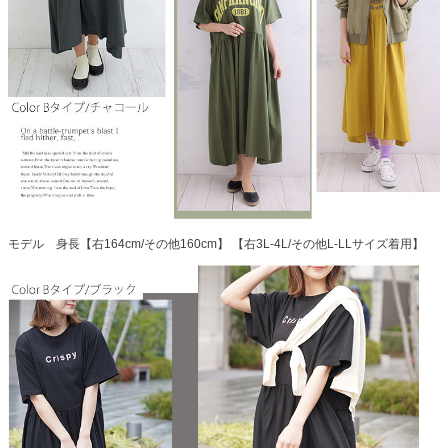
モデル 身長【右164cm/その他160cm】 【右3L-4L/その他L-LLサイズ着用】