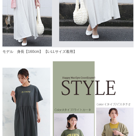
モデル 身長【160cm】 【L-LLサイズ着用】