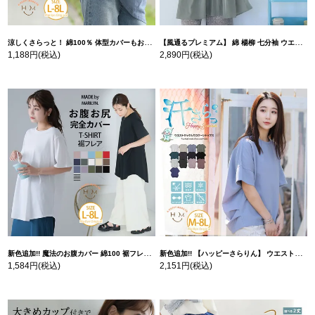
涼しくさらっと！ 綿100％ 体型カバーもお洒落も叶える 風合いコットン ゆるシルエット ドルマン | 大きいサイズの通販ならハッピーマリリン
【風通るプレミアム】 綿 楊柳 七分袖 ウエストギャザー ブラウス | 大きいサイズの通販ならハッピーマリリン
1,188円
(税込)
2,890円
(税込)
新色追加!! 魔法のお腹カバー 綿100 裾フレア Tシャツ | 大きいサイズの通販ならハッピーマリリン
新色追加!! 【ハッピーさらりん】 ウエストタック入り スッキリ魅せ コクーントップス | 大きいサイズの通販ならハッピーマリリン
1,584円
(税込)
2,151円
(税込)