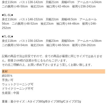
身丈116cm バスト136-142cm 天幅21cm 肩幅47cm アームホール54cm
二の腕周り46-50cm 袖丈22cm 袖口周り42-46cm 裾周り236-242cm
■5L-6L■
身丈118cm バスト146-152cm 天幅22cm 肩幅48.5cm アームホール
56cm 二の腕周り48-52cm 袖丈23cm 袖口周り44-48cm 裾周り246-
252cm
■7L-8L■
身丈118cm バスト156-162cm 天幅23cm 肩幅50cm アームホール58cm
二の腕周り50-54cm 袖丈23cm 袖口周り46-50cm 裾周り256-262cm
記載の商品寸法は目安ですので、全ての商品が厳密に同じサイズではありませ
ん。前後２cm程の誤差が生じるものもございます。
その点ご理解の上、お買い求め下さいますよう宜しくお願い致します。
素材
綿100％
手洗い可
ウェットクリーニング可
ドライクリーニング不可
生産国：中国
重量：最小サイズ：Aタイプ380g/Bタイプ385g/Cタイプ372g